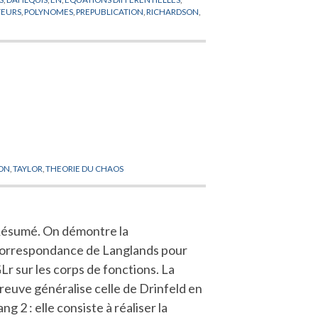
TEURS
,
POLYNOMES
,
PREPUBLICATION
,
RICHARDSON
,
ION
,
TAYLOR
,
THEORIE DU CHAOS
ésumé. On démontre la
orrespondance de Langlands pour
Lr sur les corps de fonctions. La
reuve généralise celle de Drinfeld en
ang 2 : elle consiste à réaliser la