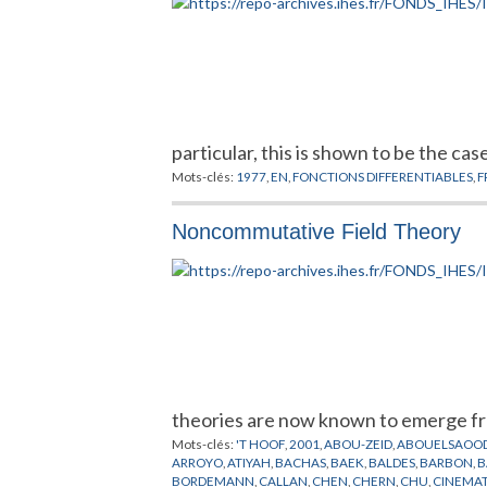
particular, this is shown to be the cas
Mots-clés:
1977
,
EN
,
FONCTIONS DIFFERENTIABLES
,
F
Noncommutative Field Theory
theories are now known to emerge fr
Mots-clés:
'T HOOF
,
2001
,
ABOU-ZEID
,
ABOUELSAOO
ARROYO
,
ATIYAH
,
BACHAS
,
BAEK
,
BALDES
,
BARBON
,
B
BORDEMANN
,
CALLAN
,
CHEN
,
CHERN
,
CHU
,
CINEMA