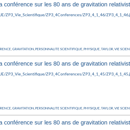
 conférence sur les 80 ans de gravitation relativis
AM
,
SCHMIDT
,
SCHRODINGER
,
SCHWINGER
,
SEILER
,
SINGER
,
SULLIVAN
,
TAKESAKI
,
T
L
,
WINNINK
,
WODZICKI
,
YANG
,
YUKAWA
RENCE
,
GRAVITATION
,
PERSONNALITE SCIENTIFIQUE
,
PHYSIQUE
,
TAYLOR
,
VIE SCIE
 conférence sur les 80 ans de gravitation relativis
RENCE
,
GRAVITATION
,
PERSONNALITE SCIENTIFIQUE
,
PHYSIQUE
,
TAYLOR
,
VIE SCIE
 conférence sur les 80 ans de gravitation relativis