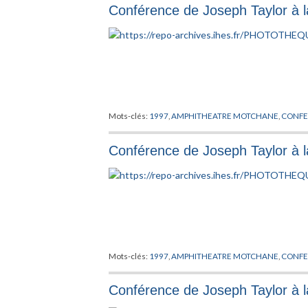
Conférence de Joseph Taylor à la
PONTRJAGIN
,
RADON
,
RIEMANN
,
RITZ
,
RYDBERG
,
SAL
TOPOLOGIE
,
VON NEUMANN
,
WEIL
,
WEINBERG
,
WEY
Mots-clés:
1997
,
AMPHITHEATRE MOTCHANE
,
CONFE
Conférence de Joseph Taylor à la
Mots-clés:
1997
,
AMPHITHEATRE MOTCHANE
,
CONFE
Conférence de Joseph Taylor à la