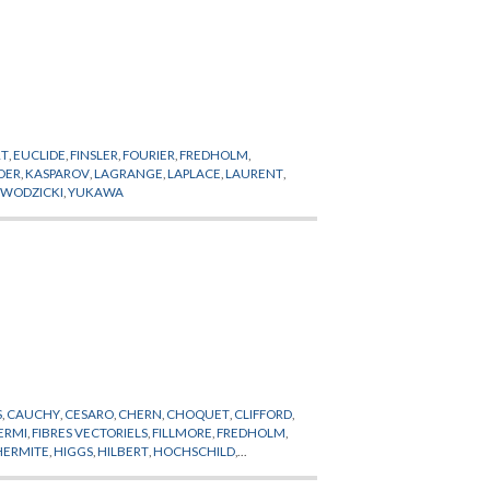
RT
,
EUCLIDE
,
FINSLER
,
FOURIER
,
FREDHOLM
,
DER
,
KASPAROV
,
LAGRANGE
,
LAPLACE
,
LAURENT
,
,
WODZICKI
,
YUKAWA
S
,
CAUCHY
,
CESARO
,
CHERN
,
CHOQUET
,
CLIFFORD
,
ERMI
,
FIBRES VECTORIELS
,
FILLMORE
,
FREDHOLM
,
HERMITE
,
HIGGS
,
HILBERT
,
HOCHSCHILD
,
VI-CIVITA
,
LIE
,
LIOUVILLE
,
LIPSCHITZ
,
LITTLEWOOD
,
E
,
PLANCK
,
POINCARE
,
POISSON
,
POLYAKOV
,