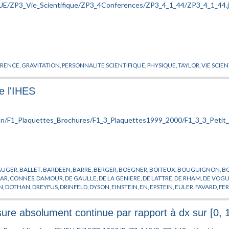
RENCE
,
GRAVITATION
,
PERSONNALITE SCIENTIFIQUE
,
PHYSIQUE
,
TAYLOR
,
VIE SCIE
e l'IHES
AUGER
,
BALLET
,
BARDEEN
,
BARRE
,
BERGER
,
BOEGNER
,
BOITEUX
,
BOUGUIGNON
,
B
AR
,
CONNES
,
DAMOUR
,
DE GAULLE
,
DE LA GENIERE
,
DE LATTRE
,
DE RHAM
,
DE VOG
N
,
DOTHAN
,
DREYFUS
,
DRINFELD
,
DYSON
,
EINSTEIN
,
EN
,
EPSTEIN
,
EULER
,
FAVARD
,
FE
OV
,
GROTHENDIECK
,
GURSEY
,
HAWKING
,
HIRONAKA
,
HISTOIRE
,
HODGE
,
IHES
,
JAFE
HMANN
,
LELONG
,
LENINE
,
LIE
,
MANIN
,
MAO
,
MASSA
,
MASSE
,
MAZUR
,
MCCARTHY
,
ME
ure absolument continue par rapport à dx sur [0, 
ERLS
,
PERES
,
PERRIN
,
PICARD
,
POINCARE
,
POISSON
,
PONMIDOU
,
REYNACH
,
RIEMANN
,
RAIS
,
THOM
,
TITS
,
TRICOT
,
TRIMBACH
,
VALETTA
,
VIGIER
,
VON NEUMANN
,
WEIL
,
WEI