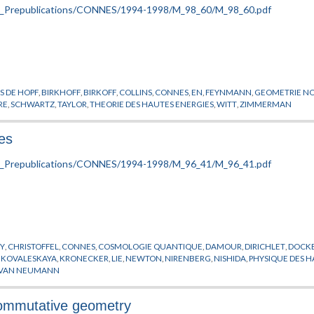
S DE HOPF
,
BIRKHOFF
,
BIRKOFF
,
COLLINS
,
CONNES
,
EN
,
FEYNMANN
,
GEOMETRIE N
RE
,
SCHWARTZ
,
TAYLOR
,
THEORIE DES HAUTES ENERGIES
,
WITT
,
ZIMMERMAN
les
Y
,
CHRISTOFFEL
,
CONNES
,
COSMOLOGIE QUANTIQUE
,
DAMOUR
,
DIRICHLET
,
DOCK
,
KOVALESKAYA
,
KRONECKER
,
LIE
,
NEWTON
,
NIRENBERG
,
NISHIDA
,
PHYSIQUE DES H
VAN NEUMANN
commutative geometry