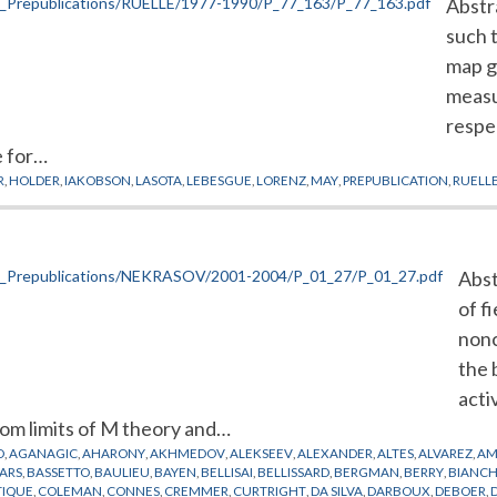
Abstra
such t
map g 
measu
respe
e for…
R
,
HOLDER
,
IAKOBSON
,
LASOTA
,
LEBESGUE
,
LORENZ
,
MAY
,
PREPUBLICATION
,
RUELL
Abst
of f
nonc
the 
acti
om limits of M theory and…
D
,
AGANAGIC
,
AHARONY
,
AKHMEDOV
,
ALEKSEEV
,
ALEXANDER
,
ALTES
,
ALVAREZ
,
AM
ARS
,
BASSETTO
,
BAULIEU
,
BAYEN
,
BELLISAI
,
BELLISSARD
,
BERGMAN
,
BERRY
,
BIANCH
TIQUE
,
COLEMAN
,
CONNES
,
CREMMER
,
CURTRIGHT
,
DA SILVA
,
DARBOUX
,
DEBOER
,