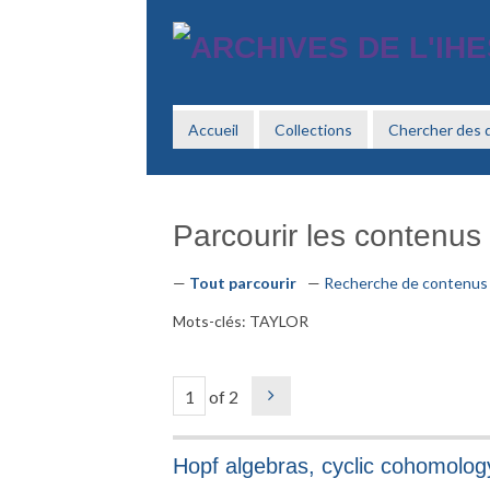
Passer
au
contenu
principal
Accueil
Collections
Chercher des
Parcourir les contenus 
Tout parcourir
Recherche de contenus
Mots-clés: TAYLOR
of 2
Hopf algebras, cyclic cohomolog