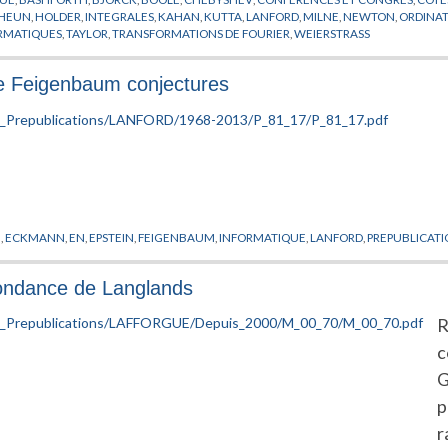
HEUN
,
HOLDER
,
INTEGRALES
,
KAHAN
,
KUTTA
,
LANFORD
,
MILNE
,
NEWTON
,
ORDINA
ORMATIQUES
,
TAYLOR
,
TRANSFORMATIONS DE FOURIER
,
WEIERSTRASS
he Feigenbaum conjectures
N
,
ECKMANN
,
EN
,
EPSTEIN
,
FEIGENBAUM
,
INFORMATIQUE
,
LANFORD
,
PREPUBLICAT
pondance de Langlands
R
c
G
p
r