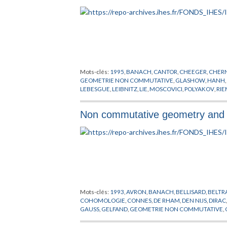
Mots-clés:
1995
,
BANACH
,
CANTOR
,
CHEEGER
,
CHER
GEOMETRIE NON COMMUTATIVE
,
GLASHOW
,
HANH
LEBESGUE
,
LEIBNITZ
,
LIE
,
MOSCOVICI
,
POLYAKOV
,
RI
Non commutative geometry and 
Mots-clés:
1993
,
AVRON
,
BANACH
,
BELLISARD
,
BELTR
COHOMOLOGIE
,
CONNES
,
DE RHAM
,
DEN NIJS
,
DIRAC
GAUSS
,
GELFAND
,
GEOMETRIE NON COMMUTATIVE
,
HUGENHOLTZ
,
KAEHLER
,
KASPAROV
,
KLITZING
,
KOBA
LOTT
,
MARTIN
,
MASKAWA
,
MILLS
,
MINKOWSKI
,
MISC