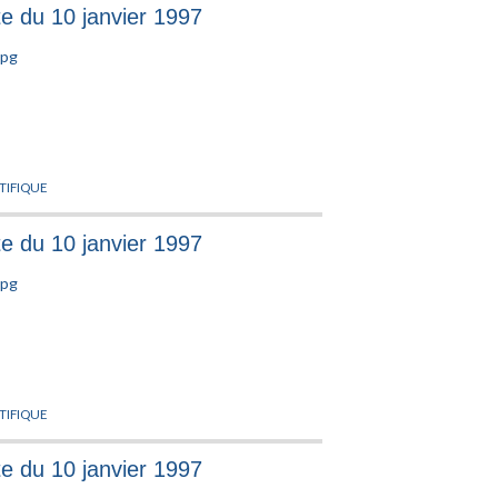
te du 10 janvier 1997
AUBER
,
TAYLOR
,
THEORIE QUANTIQUE
,
THOULESS
,
NTIFIQUE
te du 10 janvier 1997
NTIFIQUE
te du 10 janvier 1997