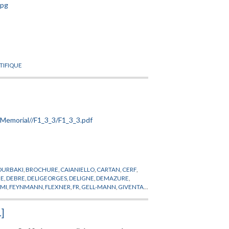
NTIFIQUE
OURBAKI
,
BROCHURE
,
CAIANIELLO
,
CARTAN
,
CERF
,
UE
,
DEBRE
,
DELIGEORGES
,
DELIGNE
,
DEMAZURE
,
RMI
,
FEYNMANN
,
FLEXNER
,
FR
,
GELL-MANN
,
GIVENTAL
,
,
KALLEN
,
KASTLER
,
KERENSKI
,
KHURI
,
KING
,
NDES-FRANCE
,
MICHEL
,
MINKOWSKI
,
MONTEL
,
1]
ROLAND
,
ROLLAND
,
RUELLE
,
RYZANEK
,
SERRE
,
SKOPT
,
WIGHTMAN
,
WITTEN
,
ZEEMANFIELDS