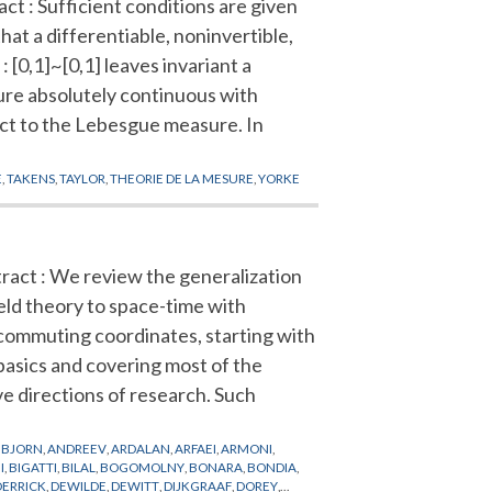
ct : Sufficient conditions are given
hat a differentiable, noninvertible,
: [0,1]~[0,1] leaves invariant a
re absolutely continuous with
ct to the Lebesgue measure. In
E
,
TAKENS
,
TAYLOR
,
THEORIE DE LA MESURE
,
YORKE
ract : We review the generalization
ield theory to space-time with
ommuting coordinates, starting with
basics and covering most of the
ve directions of research. Such
BJORN
,
ANDREEV
,
ARDALAN
,
ARFAEI
,
ARMONI
,
I
,
BIGATTI
,
BILAL
,
BOGOMOLNY
,
BONARA
,
BONDIA
,
DERRICK
,
DEWILDE
,
DEWITT
,
DIJKGRAAF
,
DOREY
,