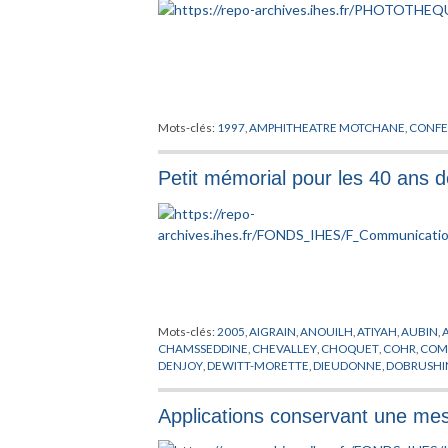
Mots-clés:
1997
,
AMPHITHEATRE MOTCHANE
,
CONFE
Petit mémorial pour les 40 ans d
Mots-clés:
2005
,
AIGRAIN
,
ANOUILH
,
ATIYAH
,
AUBIN
,
CHAMSSEDDINE
,
CHEVALLEY
,
CHOQUET
,
COHR
,
COM
DENJOY
,
DEWITT-MORETTE
,
DIEUDONNE
,
DOBRUSHI
GODEL
,
GODEMENT
,
GOEBBEL
,
GRANDPIERRE
,
GROM
KONTSEVITCH
,
KRONLUND
,
KUIPER
,
LAGAYETTE
,
LE
Applications conservant une mes
MOTCHANE
,
NEEMAN
,
NOETHER
,
OPPENHEIMER
,
PEI
SHOCKLEY
,
SINAI
,
SMOLNI
,
SULLIVAN
,
TAYLOR
,
THIME