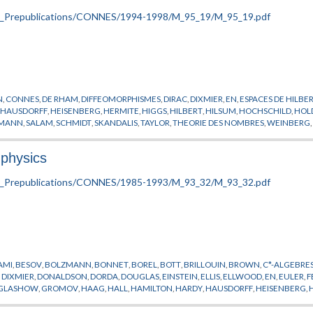
N
,
CONNES
,
DE RHAM
,
DIFFEOMORPHISMES
,
DIRAC
,
DIXMIER
,
EN
,
ESPACES DE HILBE
,
HAUSDORFF
,
HEISENBERG
,
HERMITE
,
HIGGS
,
HILBERT
,
HILSUM
,
HOCHSCHILD
,
HOL
EMANN
,
SALAM
,
SCHMIDT
,
SKANDALIS
,
TAYLOR
,
THEORIE DES NOMBRES
,
WEINBERG
physics
AMI
,
BESOV
,
BOLZMANN
,
BONNET
,
BOREL
,
BOTT
,
BRILLOUIN
,
BROWN
,
C*-ALGEBRE
,
DIXMIER
,
DONALDSON
,
DORDA
,
DOUGLAS
,
EINSTEIN
,
ELLIS
,
ELLWOOD
,
EN
,
EULER
,
F
GLASHOW
,
GROMOV
,
HAAG
,
HALL
,
HAMILTON
,
HARDY
,
HAUSDORFF
,
HEISENBERG
,
YASHI
,
KOHIMOTO
,
KUBO
,
LAGRANGE
,
LANDAU
,
LAUGHLIN
,
LEBESGUE
,
LEIBNIZ
,
LE
ENKO
,
NIGHTINGALE
,
NIKODYM
,
PEANO
,
PELLER
,
PEPPER
,
PHYSIQUE MATHEMATIQU