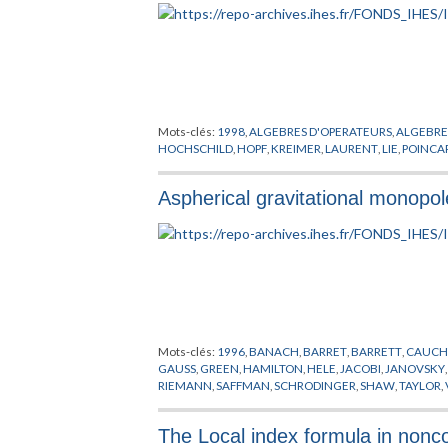
Mots-clés:
1998
,
ALGEBRES D'OPERATEURS
,
ALGEBRE
HOCHSCHILD
,
HOPF
,
KREIMER
,
LAURENT
,
LIE
,
POINCA
Aspherical gravitational monopo
Mots-clés:
1996
,
BANACH
,
BARRET
,
BARRETT
,
CAUCH
GAUSS
,
GREEN
,
HAMILTON
,
HELE
,
JACOBI
,
JANOVSKY
RIEMANN
,
SAFFMAN
,
SCHRODINGER
,
SHAW
,
TAYLOR
,
The Local index formula in non