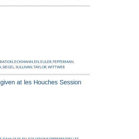
LK
,
FLATO
,
FOCK
,
FOURIER
,
FRADKIN
,
GANOR
,
GAROUSI
,
RIGUOLO
,
GRIMSTRUP
,
GROSS
,
GROSSE
,
GUBSER
,
FMAN
,
HOLLLOWOOD
,
HOLLYWOOD
,
HOPPE
,
HWANG
,
TA
,
KARCZMAREK
,
KAWAI
,
KHOZE
,
KIEM
,
KINAR
,
E
,
LI
,
LICHNEROWICZ
,
LIFSCHYTZ
,
LIU
,
LLEDO
,
LLOSA
,
TUSIS
,
MAXWELL
,
MEHEN
,
MICHELSON
,
MILLS
,
APPI
,
NARDELLI
,
NEKRASOV
,
NEST
,
NEVEU
,
NICOLAI
,
CHRONAKOS
,
POPP
,
POULIOT
,
PRANGE
,
CHHUPP
,
SCHNABL
,
SCHOMERUS
,
SCHRAML
,
SCHULZ
,
N
,
SPRADLIN
,
STERNHEIMER
,
STROMINGER
,
NI
,
TSENG
,
TSEYTLIN
,
TSUCHIYA
,
UEMATSU
,
VARILLY
,
RATION
,
ECKMANN
,
EN
,
EULER
,
FEFFERMAN
,
ZWICKY
A
,
SIEGEL
,
SULLIVAN
,
TAYLOR
,
WITTWER
s given at les Houches Session
S
,
DAHLQUIS
,
EN
,
EQUATIONS DIFFERENTIELLES
,