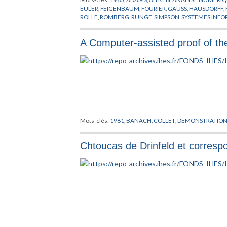
EULER
,
FEIGENBAUM
,
FOURIER
,
GAUSS
,
HAUSDORFF
,
ROLLE
,
ROMBERG
,
RUNGE
,
SIMPSON
,
SYSTEMES INF
A Computer-assisted proof of t
Mots-clés:
1981
,
BANACH
,
COLLET
,
DEMONSTRATIO
Chtoucas de Drinfeld et corres