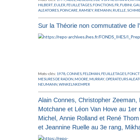
HILBERT
,
EULER
,
FEUILLETAGES
,
FONCTIONS
,
FR
,
FUBINI
,
GA
ALEATOIRES
,
POINCARE
,
RAMSEY
,
RIEMANN
,
RUELLE
,
SCHMI
RIEMANN
,
VON NEUMANN
,
WINKELNKEMPER
Sur la Théorie non commutative de l'
Mots-clés:
1978
,
CONNES
,
FELDMAN
,
FEUILLETAGES
,
FONCT
MESURES DE RADON
,
MOORE
,
MURRAY
,
OPERATEURS ALEAT
NEUMANN
,
WINKELNKEMPER
Alain Connes, Christopher Zeeman, F
Motchane et Léon Van Hove au 1er ra
Michel, Annie Rolland et René Tho
et Jeannine Ruelle au 3e rang, Mikh