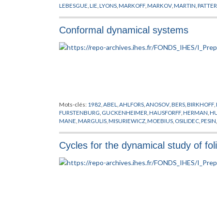
LEBESGUE
,
LIE
,
LYONS
,
MARKOFF
,
MARKOV
,
MARTIN
,
PATTE
RAYLEIGH
,
REES
,
RIEMANN
,
RUELLE
,
SARNAK
,
STOOCK
,
SULL
Conformal dynamical systems
Mots-clés:
1982
,
ABEL
,
AHLFORS
,
ANOSOV
,
BERS
,
BIRKHOFF
,
FURSTENBURG
,
GUCKENHEIMER
,
HAUSFORFF
,
HERMAN
,
H
MANE
,
MARGULIS
,
MISURIEWICZ
,
MOEBIUS
,
OSILIDEC
,
PESIN
SACKSTEDER
,
SAD
,
SCHISTE ARGILEUX
,
SCHWARZ
,
SIEGEL
,
S
VON NEUMANN
Cycles for the dynamical study of fo