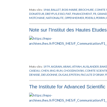
Mots-clés:
1964
,
BALLET
,
BOIS-MARIE
,
BROCHURE
,
COMITE 
DONATEUR
,
DREYFUS
,
ESSO
,
FIAT
,
FINANCEMENT
,
FR
,
GRAND
MOTCHANE
,
NATIONALITE
,
OPPENHEIMER
,
PEIERLS
,
PERRIN
,
VALLETTA
,
VISITEUR
,
VOGUE DE
,
WEISSKOPF
Note sur l'Institut des Hautes Etudes
Mots-clés:
1979
,
AIGRAIN
,
ARAKI
,
ATIYAH
,
AUSLANDER
,
BAK
CASEAU
,
CHEN JING-RUN
,
CHOODNOVSKI
,
COMITE SCIENTI
DENISSE
,
DIEUDONNE
,
DUGAS
,
EPSTEIN
,
FACULTE D'ORSAY
,
F
GRAUERT
,
GROMOV
,
GROTHENDIECK
,
HAEFLIGER
,
HIRZEB
LEHMAN
,
LINDGREN
,
LOOIJENA
,
MATHEMATIQUE
,
MAZUR
,
The Institute for Advanced Scientifi
PENROSE
,
PERES
,
PHYSIQUE THEORIQUE
,
PINKHAM
,
PROFES
SCHNEIDER
,
SHINTANI
,
SHIOTA
,
SULLIVAN
,
THOM
,
TITS
,
VISIT