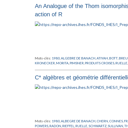
An Analogue of the Thom isomorphism
action of R
Mots-clés:
1980
,
ALGEBRE DE BANACH
,
ATIYAH
,
BOTT
,
BREU
KRONECKER
,
MORITA
,
PIMSNER
,
PRODUITS CROISES
,
RUELLE
C* algèbres et géométrie différentiel
Mots-clés:
1980
,
ALBEGRE DE BANACH
,
CHERN
,
CONNES
,
FR
POWERS
,
RADON
,
RIEFFEL
,
RUELLE
,
SCHWARTZ
,
SULLIVAN
,
T