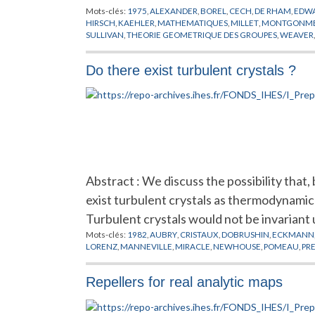
Mots-clés:
1975
,
ALEXANDER
,
BOREL
,
CECH
,
DE RHAM
,
EDW
HIRSCH
,
KAEHLER
,
MATHEMATIQUES
,
MILLET
,
MONTGONM
SULLIVAN
,
THEORIE GEOMETRIQUE DES GROUPES
,
WEAVER
Do there exist turbulent crystals ?
Abstract : We discuss the possibility that,
exist turbulent crystals as thermodynamic
Turbulent crystals would not be invariant 
Mots-clés:
1982
,
AUBRY
,
CRISTAUX
,
DOBRUSHIN
,
ECKMANN
LORENZ
,
MANNEVILLE
,
MIRACLE
,
NEWHOUSE
,
POMEAU
,
PR
Repellers for real analytic maps