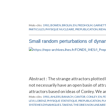
Mots-clés:
1981
,
BOWEN
,
BROLIN
,
EN
,
FREDHOLM
,
GARNET
PARTICULES
,
PHYSIQUE NUCLEAIRE
,
PREPUBLICATION
,
RIEM
Small random perturbations of dynami
Abstract : The strange attractors plotted
not necessarily have an open basin of attra
attractors based on ideas of Conley. We a
Mots-clés:
1981
,
AHLERS
,
BANACH
,
CANTOR
,
CONLEY
,
EN
,
F
LEVI
,
LORENZ
,
PHYSIQUE STATISTIQUE
,
PREPUBLICATION
,
PU
SYSTEMES DYNAMIQUES
,
TAKENS
,
THEORIES NON LINEAIRE