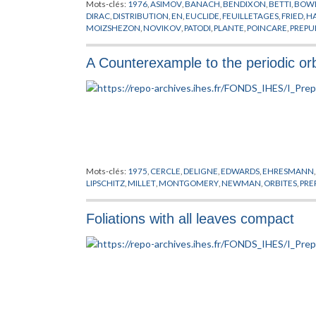
Mots-clés:
1976
,
ASIMOV
,
BANACH
,
BENDIXON
,
BETTI
,
BOW
DIRAC
,
DISTRIBUTION
,
EN
,
EUCLIDE
,
FEUILLETAGES
,
FRIED
,
HA
MOIZSHEZON
,
NOVIKOV
,
PATODI
,
PLANTE
,
POINCARE
,
PREPU
SULLIVAN
,
THEORIE DES PROBABILITES
,
THURSTON
,
WEINST
A Counterexample to the periodic orb
Mots-clés:
1975
,
CERCLE
,
DELIGNE
,
EDWARDS
,
EHRESMANN
LIPSCHITZ
,
MILLET
,
MONTGOMERY
,
NEWMAN
,
ORBITES
,
PRE
Foliations with all leaves compact