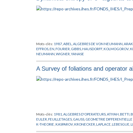
Mots-clés:
1987
,
ABEL
,
ALGEBRES DE VON NEUMANN
,
ARAK
EFFROS
,
EN
,
FOURIER
,
GIBBS
,
HAUSDORFF
,
KOLMOGOROV
,
K
NEUMANN
,
WIGNER
,
YANASE
A Survey of foliations and operator 
Mots-clés:
1981
,
ALGEBRES D'OPERATEURS
,
ATIYAH
,
BETTI
,
EULER
,
FEUILLETAGES
,
GAUSS
,
GEOMETRIE DIFFERENTIELL
K-THEORIE
,
KASPAROV
,
KRONECKER
,
LAPLACE
,
LEBESGUE
,
L
SULLIVAN
,
THOM
,
VOICULESCU