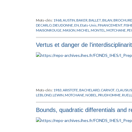
Mots-clés:
1968
,
AUSTIN
,
BAKER
,
BALLET
,
BILAN
,
BROCHUR
DECARLO
,
DIEUDONNE
,
EN
,
Etats-Unis
,
FINANCEMENT
,
FISH
MAISONROUGE
,
MASON
,
MICHEL
,
MONTEL
,
MOTCHANE
,
PE
MATHEMATIQUES
,
RABI
,
RECHERCHE
,
RUELLE
,
STILLMAN
,
T
Vertus et danger de l'interdisciplinari
Mots-clés:
1983
,
ARISTOTE
,
BACHELARD
,
CARNOT
,
CLAUSIUS
LEBLOND
,
LEWIN
,
MOTCHANE
,
NOBEL
,
PRUDHOMME
,
RUEL
Bounds, quadratic differentials and 