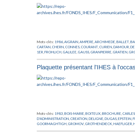
Mots-clés:
1986
,
AIGRAIN
,
AMPERE
,
ARCHIMEDE
,
BALLET
,
BA
CARTAN
,
CHERN
,
CONNES
,
COURANT
,
CURIEN
,
DAMOUR
,
DE
1ER
,
FROHLICH
,
GALILEE
,
GAUSS
,
GRANPIERRE
,
GRATIEN
,
GR
JOST
,
KUIPER
,
LANFORD
,
LEBOWITZ
,
LEIBNITZ
,
LIONS
,
MATHE
OPPENHEIMER
,
ORGANISATION
,
ORMAILLE
,
PASCAL
,
PERES
,
P
Plaquette présentant l'IHES à l'occ
PUBLICATIONS
,
REICHENBACH
,
RICCI
,
RUELLE
,
SAVARY
,
SCH
VAN HOVE
,
WEYL
,
ZEEMAN
Mots-clés:
1983
,
BOIS-MARIE
,
BOITEUX
,
BROCHURE
,
CARLE
D'ADMINISTRATION
,
CREATION
,
DELIGNE
,
DUGAS
,
EPSTEIN
,
F
GOORMAGHTIGH
,
GROMOV
,
GROTHENDIECK
,
HAEFLIGER
,
LEHMANN
,
LOGEMENT
,
MALINVAUD
,
MESSIAH
,
MICHEL
,
MO
PERMANENT
,
PUBLICATIONS MATHEMATIQUES
,
RECHERCH