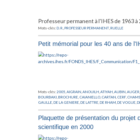
Professeur permanent à l'IHES de 1963 à 
Mots-clés:
D. R.
,
PROFESSEUR PERMANENT
,
RUELLE
Petit mémorial pour les 40 ans de l'
Mots-clés:
2005
,
AIGRAIN
,
ANOUILH
,
ATIYAH
,
AUBIN
,
AUGER
BOURBAKI
,
BROCHURE
,
CAIANIELLO
,
CARTAN
,
CERF
,
CHAMS
GAULLE
,
DE LA GENIERE
,
DE LATTRE
,
DE RHAM
,
DE VOGUE
,
D
DIEUDONNE
,
DOBRUSHIN
,
DOTHAN
,
DREYFUS
,
DRINFELD
,
DY
FR
,
GELL-MANN
,
GIVENTAL
,
GODEL
,
GODEMENT
,
GOEBBEL
,
Plaquette de présentation du projet d
HISTOIRE
,
HODGE
,
IHES
,
JAFE
,
KALLEN
,
KASTLER
,
KERENSKI
,
LELONG
,
LENINE
,
LIE
,
MANIN
,
MAO
,
MASSA
,
MASSE
,
MAZUR
,
scientifique en 2000
NEEMAN
,
NOETHER
,
OPPENHEIMER
,
PEIERLS
,
PERES
,
PERRIN
,
ROLLAND
,
RUELLE
,
RYZANEK
,
SERRE
,
SHOCKLEY
,
SINAI
,
SMOL
VALETTA
,
VIGIER
,
VON NEUMANN
,
WEIL
,
WEISKOPT
,
WIGHT