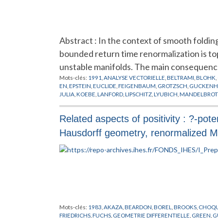
Abstract : In the context of smooth foldi
bounded return time renormalization is top
unstable manifolds. The main consequenc
Mots-clés:
1991
,
ANALYSE VECTORIELLE
,
BELTRAMI
,
BLOHK
,
EN
,
EPSTEIN
,
EUCLIDE
,
FEIGENBAUM
,
GROTZSCH
,
GUCKENH
JULIA
,
KOEBE
,
LANFORD
,
LIPSCHITZ
,
LYUBICH
,
MANDELBROT
PREPUBLICATION
,
REICH
,
RENORMALISATION
,
RIEMANN
,
RU
TESSER
,
THEOREME DU POINT FIXE
,
THURSTON
,
VAN STRIEN
Related aspects of positivity : ?-pot
Hausdorff geometry, renormalized Ma
Mots-clés:
1983
,
AKAZA
,
BEARDON
,
BOREL
,
BROOKS
,
CHOQ
FRIEDRICHS
,
FUCHS
,
GEOMETRIE DIFFERENTIELLE
,
GREEN
,
G