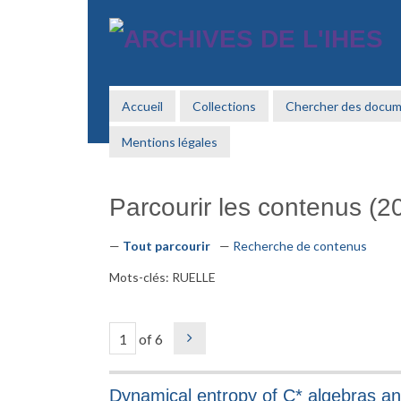
Passer
au
contenu
principal
Accueil
Collections
Chercher des docu
Mentions légales
Parcourir les contenus (20
Tout parcourir
Recherche de contenus
Mots-clés: RUELLE
of 6
Dynamical entropy of C* algebras 