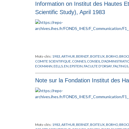
Information on Institut des Hautes E
ZAGIER
Scientific Study), April 1983
Mots-clés:
1983
,
ARTHUR
,
BERNDT
,
BOITEUX
,
BORHO
,
BROC
COMITE SCIENTIFIQUE
,
CONNES
,
CONSEIL D'ADMINISTRATI
ECKMANN
,
EELLS
,
EN
,
EPSTEIN
,
FACULTE D'ORSAY
,
FALTINGS
GAWEDZKI
,
GENIERE DE LA
,
GOORMAGHTICH
,
GRIFFITH
,
GR
HUNZIKER
,
IHES
,
JARIC
,
KUIPER
,
LANFORD
,
LAWSON
,
LEHMA
Note sur la Fondation Institut des Ha
MATHEMATIQUE
,
MATHER
,
MAYER
,
MESSIAH
,
MICHEL
,
MOT
PEIXOTO
,
PHYSIQUE THEORIQUE
,
PIATETSKI-SHAPIRO
,
PLYME
MATHEMATIQUES
,
RADICATI
,
RAGUNATHAN
,
RECHERCHE
,
R
STASICA
,
SULLIVAN
,
SZASZ
,
THOM
,
TITS
,
TOLEDO
,
TORPE
,
TRE
WEIPING
,
WU WEN-TSUN
,
XIN
,
ZAGIER
,
ZEEMAN
,
ZIMMER
Mots-clés:
1983
,
ARTHUR
,
BERNDT
,
BOITEUX
,
BORHO
,
BROC