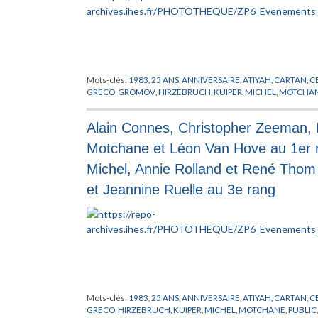
Mots-clés:
1983
,
25 ANS
,
ANNIVERSAIRE
,
ATIYAH
,
CARTAN
,
C
GRECO
,
GROMOV
,
HIRZEBRUCH
,
KUIPER
,
MICHEL
,
MOTCHA
Alain Connes, Christopher Zeeman, F
Motchane et Léon Van Hove au 1er ra
Michel, Annie Rolland et René Tho
et Jeannine Ruelle au 3e rang
Mots-clés:
1983
,
25 ANS
,
ANNIVERSAIRE
,
ATIYAH
,
CARTAN
,
C
GRECO
,
HIRZEBRUCH
,
KUIPER
,
MICHEL
,
MOTCHANE
,
PUBLIC