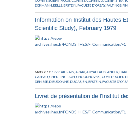
COMITE SCIENTIFIQUE
,
CONNES
,
CONSEIL D'ADMINISTRATI
ECKMANN
,
EELLS
,
EPSTEIN
,
FACULTE D'ORSAY
,
FALTINGS
,
FI
GAWEDZKI
,
GENIERE DE LA
,
GOORMAGHTICH
,
GRIFFITH
,
GR
HUNZIKER
,
IHES
,
JARIC
,
KUIPER
,
LANFORD
,
LAWSON
,
LEHMA
Information on Institut des Hautes E
MATHEMATIQUE
,
MATHER
,
MAYER
,
MESSIAH
,
MICHEL
,
MOT
PEIXOTO
,
PHYSIQUE THEORIQUE
,
PIATETSKI-SHAPIRO
,
PLYME
Scientific Study), February 1979
MATHEMATIQUES
,
RADICATI
,
RAGUNATHAN
,
RECHERCHE
,
R
STASICA
,
SULLIVAN
,
SZASZ
,
THOM
,
TITS
,
TOLEDO
,
TORPE
,
TRE
WEIPING
,
WU WEN-TSUN
,
XIN
,
ZAGIER
,
ZEEMAN
,
ZIMMER
Mots-clés:
1979
,
AIGRAIN
,
ARAKI
,
ATIYAH
,
AUSLANDER
,
BAK
CASEAU
,
CHEN JING-RUN
,
CHOODNOVSKI
,
COMITE SCIENTI
DENISSE
,
DIEUDONNE
,
DUGAS
,
EN
,
EPSTEIN
,
FACULTE D'ORS
GRANDPIERRE
,
GRAUERT
,
GROMOV
,
GROTHENDIECK
,
HAEFL
LAMAISON
,
LANFORD
,
LEHMAN
,
LINDGREN
,
LOOIJENA
,
MAT
Livret de présentation de l'Institut 
NEWHOUSE
,
OPPENHEIMER
,
PENROSE
,
PERES
,
PHYSIQUE TH
MATHEMATIQUES
,
RECHERCHE
,
RUELLE
,
SCHNEIDER
,
SHINT
ZIMMERMANN