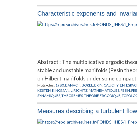
Characteristic exponents and invaria
Abstract : The multiplicative ergodic th
stable and unstable manifolds (Pesin theo
on Hilbert manifolds under some compact
Mots-clés:
1980
,
BANACH
,
BOREL
,
BRIN
,
CAUCHY
,
EN
,
ESPAC
KESTEN
,
KINGMAN
,
LIPSCHITZ
,
MATHEMATIQUES
,
PESIN
,
PR
SYNAMIQUES
,
THEOREMES
,
THEORIE ERGODIQUE
,
TOPOLOG
Measures describing a turbulent flow