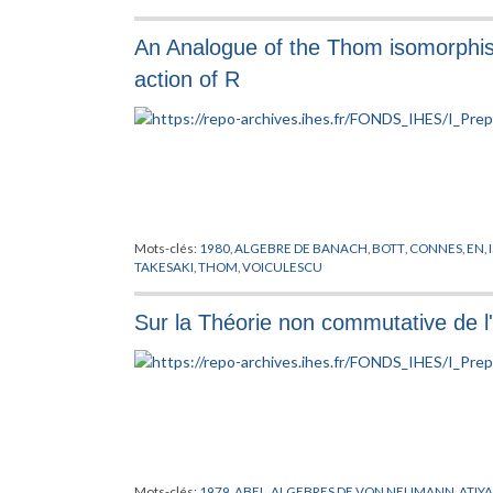
An Analogue of the Thom isomorphis
action of R
Mots-clés:
1980
,
ALGEBRE DE BANACH
,
BOTT
,
CONNES
,
EN
,
TAKESAKI
,
THOM
,
VOICULESCU
Sur la Théorie non commutative de l'
Mots-clés:
1979
,
ABEL
,
ALGEBRES DE VON NEUMANN
,
ATIY