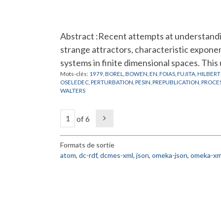
Abstract :Recent attempts at understand
strange attractors, characteristic exponen
systems in finite dimensional spaces. Th
Mots-clés:
1979
,
BOREL
,
BOWEN
,
EN
,
FOIAS
,
FUJITA
,
HILBERT
OSELEDEC
,
PERTURBATION
,
PESIN
,
PREPUBLICATION
,
PROCE
WALTERS
of 6
Formats de sortie
atom
,
dc-rdf
,
dcmes-xml
,
json
,
omeka-json
,
omeka-xm