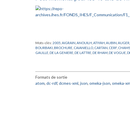
Mots-clés:
2005
,
AIGRAIN
,
ANOUILH
,
ATIYAH
,
AUBIN
,
AUGER
BOURBAKI
,
BROCHURE
,
CAIANIELLO
,
CARTAN
,
CERF
,
CHAMS
GAULLE
,
DE LA GENIERE
,
DE LATTRE
,
DE RHAM
,
DE VOGUE
,
D
DIEUDONNE
,
DOBRUSHIN
,
DOTHAN
,
DREYFUS
,
DRINFELD
,
DY
FR
,
GELL-MANN
,
GIVENTAL
,
GODEL
,
GODEMENT
,
GOEBBEL
,
HISTOIRE
,
HODGE
,
IHES
,
JAFE
,
KALLEN
,
KASTLER
,
KERENSKI
,
LELONG
,
LENINE
,
LIE
,
MANIN
,
MAO
,
MASSA
,
MASSE
,
MAZUR
,
Formats de sortie
NEEMAN
,
NOETHER
,
OPPENHEIMER
,
PEIERLS
,
PERES
,
PERRIN
,
ROLLAND
,
RUELLE
,
RYZANEK
,
SERRE
,
SHOCKLEY
,
SINAI
,
SMOL
atom
,
dc-rdf
,
dcmes-xml
,
json
,
omeka-json
,
omeka-xm
VALETTA
,
VIGIER
,
VON NEUMANN
,
WEIL
,
WEISKOPT
,
WIGHT