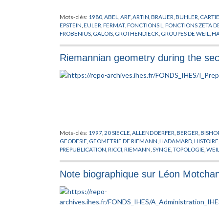
Mots-clés:
1980
,
ABEL
,
ARF
,
ARTIN
,
BRAUER
,
BUHLER
,
CARTI
EPSTEIN
,
EULER
,
FERMAT
,
FONCTIONS L
,
FONCTIONS ZETA D
FROBENIUS
,
GALOIS
,
GROTHENDIECK
,
GROUPES DE WEIL
,
H
HURWITZ
,
JACQUET
,
KLEIN
,
KOCH
,
KRULL
,
KUTZO
,
LAGRAN
OPERATEURS DE HECKE
,
PASOTTO
,
POINCARE
,
PREPUBLICAT
Riemannian geometry during the seco
WEIL
,
THEORIE DES GROUPES
,
THEORIE DES NOMBRES
,
TUN
Mots-clés:
1997
,
20 SIECLE
,
ALLENDOERFER
,
BERGER
,
BISHO
GEODESIE
,
GEOMETRIE DE RIEMANN
,
HADAMARD
,
HISTOIRE
PREPUBLICATION
,
RICCI
,
RIEMANN
,
SYNGE
,
TOPOLOGIE
,
WEI
Note biographique sur Léon Motchan