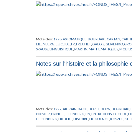
PREPUBLICATION
,
PTOLEMEE
,
PYTHAGORE
,
ROBINSON
,
ROC
STONE
,
STRUCTURALISME
,
THEORIE DES FONCTEURS
,
THO
VAN DER
,
WEBER
,
WEIL
,
WEYL
,
ZARISKI
,
ZERMELO
,
ZORN
Mots-clés:
1998
,
AXIOMATIQUE
,
BOURBAKI
,
CARTAN
,
CARTI
EILENBERG
,
EUCLIDE
,
FR
,
FRECHET
,
GALOIS
,
GLIVENKO
,
GRO
SRAUSS
,
LINGUISTIQUE
,
MARTIN
,
MATHEMATIQUES
,
MOBIU
POINCARE
,
PREPUBLICATION
,
RIEMANN
,
ROTA
,
SAMUEL
,
SCH
WEYL
,
XXeme SIECLE
,
YE
Notes sur l'histoire et la philosophi
Mots-clés:
1997
,
AIGRAIN
,
BACH
,
BOREL
,
BORN
,
BOURBAKI
,
DIXMIER
,
DRINFEL
,
EILENBERG
,
EN
,
ENTRETIENS
,
EUCLIDE
,
FI
HEISENBERG
,
HILBERT
,
HISTOIRE
,
HUGUENOT
,
KOSZUL
,
KU
PHILOSOPHIE
,
PICASSO
,
POINCARE
,
PREPUBLICATION
,
REID
,
R
VAN DER
,
WEIL
,
WELLS
,
WEYL
,
WOLF KHAN