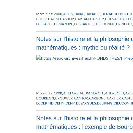
Mots-clés:
2000
,
ARTIN
,
BAIRE
,
BANACH
,
BENABOU
,
BERTHE
BUCHSBAUM
,
CANTOR
,
CARTAN
,
CARTIER
,
CHEVALLEY
,
CO
DELSARTE
,
DEMAZURE
,
DESCARTES
,
DIEUDONNE
,
DRINFELD
FREYD
,
GABRIEL
,
GALOIS
,
GAUSS
,
GELFAND
,
GODEL
,
GODEM
HILBERT
,
HIRONAKA
,
HISTOIRE
,
HITLER
,
HODGE
,
ILLUSIE
,
JOS
Notes sur l'histoire et la philosophi
KONTSEVITCH
,
KRISHNAMURTI
,
KUN
,
LANG
,
LANGLANDS
,
L
LUXEMBOURG
,
MANIN
,
MATHEMATIQUES
,
MC PHERSON
,
M
mathématiques : mythe ou réalité ?
NOBEL
,
ŒUVRE
,
OLOU
,
PERSONNALITE
,
PHILOSOPHIE
,
PISIER
ROUSSEAU
,
SAAVEDRA
,
SCHMIDT
,
SCHWARTZ
,
SERRE
,
SHAPI
THEORIE DES MOTIFS
,
TIERNEY
,
TROCME
,
VERDIER
,
VOEVOD
Mots-clés:
1998
,
AHLFORS
,
ALEXANDROFF
,
ANDREOTTI
,
ARI
BOURBAKI
,
BROUWER
,
CANTOR
,
CARBONE
,
CARTIER
,
CAST
DEDEKIND
,
DEHN
,
DENY
,
DESARGUES
,
DEURING
,
DIEUDONN
ERLANGEN
,
EUCLIDE
,
EULER
,
EURING
,
FR
,
FRAENKEL
,
FRECH
GODEMONT
,
GOURSAT
,
GRAUERT
,
GROTHENDIECK
,
HAMIL
Notes sur l'histoire et la philosoph
HODGE
,
HUREWICZ
,
ISOMORPHISMES
,
KANT
,
KEPLER
,
KILLI
LEFSCHETZ
,
LEIBNIZ
,
LERAY
,
LEVI-CIVITA
,
LIE
,
LIONS
,
LOBACH
mathématiques : l'exemple de Bourb
MATHEMATIQUES
,
MORSE
,
NEWTON
,
NOETHER
,
OKA
,
PATRA