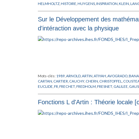
HELMHOLTZ
,
HISTOIRE
,
HUYGENS
,
INSPIRATION
,
KLEIN
,
LAN
NEWTON
,
PHYSIQUE MATHEMATQUE
,
PONCELET
,
PREPUBLI
CROIX
,
SCHUTZENBERGER
,
SHANNON
,
THEORIE
,
THOM
,
VI
Sur le Développement des mathémat
d'intéraction avec la physique
Mots-clés:
1989
,
ARNOLD
,
ARTIN
,
ATIYAH
,
AVOGRADO
,
BAN
CARTAN
,
CARTIER
,
CAUCHY
,
CHERN
,
CHRISTOFFEL
,
COUSTE
EUCLIDE
,
FR
,
FRECHET
,
FREDHOLM
,
FRESNET
,
GALILEE
,
GAUS
HADAMARD
,
HARDY
,
HEISENBERG
,
HILBERT
,
HIRZEBRUCH
,
H
CIVITA
,
LEVY
,
LIE
,
LODSCHMIDT
,
MATHEMATIQUES
,
MAUPERT
Fonctions L d'Artin : Théorie locale
POINCARE
,
POISSON
,
PREPUBLICATION
,
PROBABILITES
,
RAD
SINGER
,
SOBOLEV
,
STERNBERG
,
STIRLING
,
THEORIE DE LA M