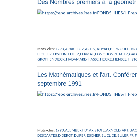
Des Nombres premiers à la géométri
Mots-clés:
1993
,
ARAKELOV
,
ARTIN
,
ATIYAH
,
BERNOULLI
,
BR
EICHLER
,
EPSTEIN
,
EULER
,
FERMAT
,
FONCTION ZETA
,
FR
,
GAL
GROTHENDIECK
,
HADAMARD
,
HASSE
,
HECKE
,
HENSEL
,
HIST
MARKOV
,
MAZUR
,
MINAKSHISUNDARAM
,
NOMBRES PREMI
SCHMIDT
,
SELBERG
,
SEVERI
,
SHIMURA
,
SIEGEL
,
SINGER
,
TANI
Les Mathématiques et l'art. Confére
septembre 1991
Mots-clés:
1993
,
ALEMBERT D'
,
ARISTOTE
,
ARNOLD
,
ART
,
BA
DESCARTES
,
DIDEROT
,
DURER
,
ESCHER
,
EUCLIDE
,
EULER
,
FR
,