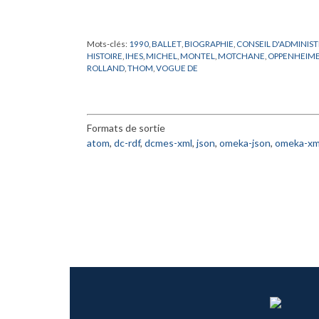
Mots-clés:
1990
,
BALLET
,
BIOGRAPHIE
,
CONSEIL D'ADMINIS
HISTOIRE
,
IHES
,
MICHEL
,
MONTEL
,
MOTCHANE
,
OPPENHEIM
ROLLAND
,
THOM
,
VOGUE DE
Formats de sortie
atom
,
dc-rdf
,
dcmes-xml
,
json
,
omeka-json
,
omeka-xm