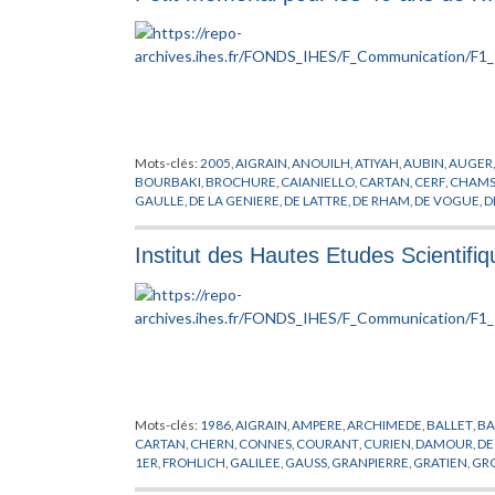
Mots-clés:
2005
,
AIGRAIN
,
ANOUILH
,
ATIYAH
,
AUBIN
,
AUGER
BOURBAKI
,
BROCHURE
,
CAIANIELLO
,
CARTAN
,
CERF
,
CHAMS
GAULLE
,
DE LA GENIERE
,
DE LATTRE
,
DE RHAM
,
DE VOGUE
,
D
DIEUDONNE
,
DOBRUSHIN
,
DOTHAN
,
DREYFUS
,
DRINFELD
,
DY
FR
,
GELL-MANN
,
GIVENTAL
,
GODEL
,
GODEMENT
,
GOEBBEL
,
Institut des Hautes Etudes Scientifi
HISTOIRE
,
HODGE
,
IHES
,
JAFE
,
KALLEN
,
KASTLER
,
KERENSKI
,
LELONG
,
LENINE
,
LIE
,
MANIN
,
MAO
,
MASSA
,
MASSE
,
MAZUR
,
NEEMAN
,
NOETHER
,
OPPENHEIMER
,
PEIERLS
,
PERES
,
PERRIN
,
ROLLAND
,
RUELLE
,
RYZANEK
,
SERRE
,
SHOCKLEY
,
SINAI
,
SMOL
VALETTA
,
VIGIER
,
VON NEUMANN
,
WEIL
,
WEISKOPT
,
WIGHT
Mots-clés:
1986
,
AIGRAIN
,
AMPERE
,
ARCHIMEDE
,
BALLET
,
BA
CARTAN
,
CHERN
,
CONNES
,
COURANT
,
CURIEN
,
DAMOUR
,
DE
1ER
,
FROHLICH
,
GALILEE
,
GAUSS
,
GRANPIERRE
,
GRATIEN
,
GR
JOST
,
KUIPER
,
LANFORD
,
LEBOWITZ
,
LEIBNITZ
,
LIONS
,
MATHE