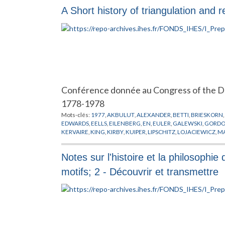
OPPENHEIMER
,
ORGANISATION
,
ORMAILLE
,
PASCAL
,
PERES
,
P
A Short history of triangulation and 
PUBLICATIONS
,
REICHENBACH
,
RICCI
,
RUELLE
,
SAVARY
,
SCH
VAN HOVE
,
WEYL
,
ZEEMAN
Conférence donnée au Congress of the D
1778-1978
Mots-clés:
1977
,
AKBULUT
,
ALEXANDER
,
BETTI
,
BRIESKORN
,
EDWARDS
,
EELLS
,
EILENBERG
,
EN
,
EULER
,
GALEWSKI
,
GORD
KERVAIRE
,
KING
,
KIRBY
,
KUIPER
,
LIPSCHITZ
,
LOJACIEWICZ
,
MA
NOVIKOV
,
PAPAKYRIOKOPOULOS
,
POENARU
,
POINCARE
,
PON
STALLINGS
,
STEENROD
,
STERNE
,
SULLIVAN
,
TAMURA
,
THOM
,
Notes sur l'histoire et la philosophi
WHITEHEAD
,
ZEEMAN
motifs; 2 - Découvrir et transmettre