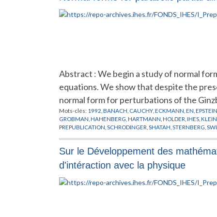
Abstract : We begin a study of normal form
equations. We show that despite the pres
normal form for perturbations of the Gi
Mots-clés:
1992
,
BANACH
,
CAUCHY
,
ECKMANN
,
EN
,
EPSTEI
GROBMAN
,
HAHENBERG
,
HARTMANN
,
HOLDER
,
IHES
,
KLEIN
PREPUBLICATION
,
SCHRODINGER
,
SHATAH
,
STERNBERG
,
SWI
Sur le Développement des mathémat
d'intéraction avec la physique