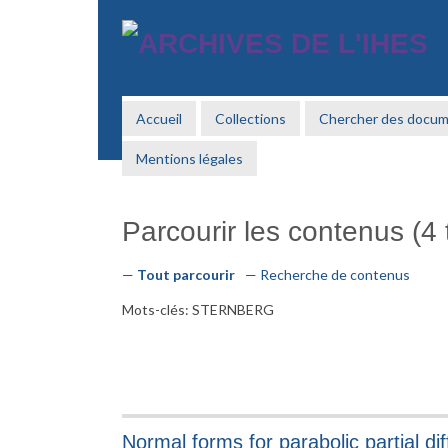
Passer
au
contenu
principal
Accueil
Collections
Chercher des docu
Mentions légales
Parcourir les contenus (4 t
Tout parcourir
Recherche de contenus
Mots-clés: STERNBERG
Normal forms for parabolic partial dif