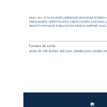
Mots-clés:
1974
,
A'CAMPO
,
ABRAHAM
,
BOCHNAK
,
BOWEN
,
FRIEDLANDER
,
GRIFFITHS
,
IHES
,
JOSEPH
,
KUIPER
,
LASCOUX
,
L
PASOTTO
,
PHYSIQUE
,
PUBLICATION
,
RANICKI
,
RAPPORT
,
RUEL
Formats de sortie
atom
,
dc-rdf
,
dcmes-xml
,
json
,
omeka-json
,
omeka-xm