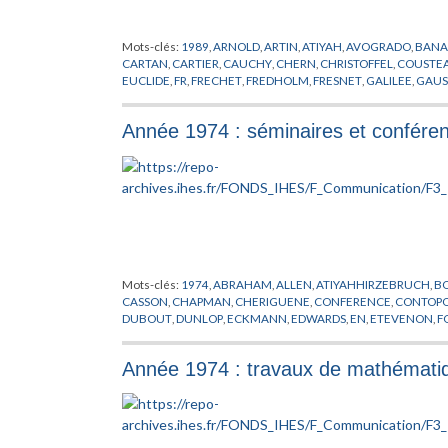
Mots-clés:
1989
,
ARNOLD
,
ARTIN
,
ATIYAH
,
AVOGRADO
,
BAN
CARTAN
,
CARTIER
,
CAUCHY
,
CHERN
,
CHRISTOFFEL
,
COUSTE
EUCLIDE
,
FR
,
FRECHET
,
FREDHOLM
,
FRESNET
,
GALILEE
,
GAUS
HADAMARD
,
HARDY
,
HEISENBERG
,
HILBERT
,
HIRZEBRUCH
,
H
CIVITA
,
LEVY
,
LIE
,
LODSCHMIDT
,
MATHEMATIQUES
,
MAUPERT
Année 1974 : séminaires et confére
POINCARE
,
POISSON
,
PREPUBLICATION
,
PROBABILITES
,
RAD
SINGER
,
SOBOLEV
,
STERNBERG
,
STIRLING
,
THEORIE DE LA M
Mots-clés:
1974
,
ABRAHAM
,
ALLEN
,
ATIYAHHIRZEBRUCH
,
BO
CASSON
,
CHAPMAN
,
CHERIGUENE
,
CONFERENCE
,
CONTOP
DUBOUT
,
DUNLOP
,
ECKMANN
,
EDWARDS
,
EN
,
ETEVENON
,
F
HALPERIN
,
HAYLI
,
HYER
,
IAGONITZER
,
IHES
,
ILIOPOLOUS
,
JAF
MATHEMATIQUES
,
MAYER
,
MICHEL
,
MILLER
,
MIRACLE SOLE
,
Année 1974 : travaux de mathématiq
PHAM
,
PHYSIQUE
,
POENARU
,
QUILLEN
,
RAPPORT
,
ROBERTS
,
SHANE
,
SHU
,
SIERMA
,
SPENCER
,
STERNBERG
,
SUKHOV
,
THO
YAMAGUTI