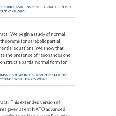
D
,
LYUBICH
,
MARTENS
,
MESTEL
,
OSBALDESTIN
,
PICK
,
OLFF
,
YAMPLOSKY
act : We begin a study of normal
theorems for parabolic partial
erential equations. We show that
ite the presence of resonances one
onstruct a partial normal form for
BMAN
,
HAHENBERG
,
HARTMANN
,
HOLDER
,
IHES
,
SYSTEMES NON LINEAIRES
,
WAYNE
act : This extended version of
ures given at eht NATO advanced
y Institute on Non-Linear Evolution