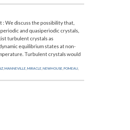
 : We discuss the possibility that,
periodic and quasiperiodic crystals,
ist turbulent crystals as
ynamic equilibrium states at non-
mperature. Turbulent crystals would
NZ
,
MANNEVILLE
,
MIRACLE
,
NEWHOUSE
,
POMEAU
,