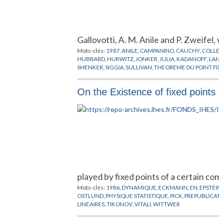
Gallovotti, A. M. Anile and P. Zweifel,
Mots-clés:
1987
,
ANILE
,
CAMPANINO
,
CAUCHY
,
COLL
HUBBARD
,
HURWITZ
,
JONKER
,
JULIA
,
KADANOFF
,
LA
SHENKER
,
SIGGIA
,
SULLIVAN
,
THEOREME DU POINT FI
On the Existence of fixed points
played by fixed points of a certain c
Mots-clés:
1986
,
DYNAMIQUE
,
ECKMANN
,
EN
,
EPSTEI
OSTLUND
,
PHYSIQUE STATISTIQUE
,
PICK
,
PREPUBLICA
LINEAIRES
,
TIKONOV
,
VITALI
,
WITTWER