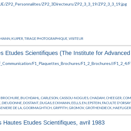
KMANN
,
KUIPER
,
TIRAGE PHOTOGRAPHIQUE
,
VISITEUR
s Etudes Scientifiques (The Institute for Advanced 
,
BROCHURE
,
BUCHDAHL
,
CARLESON
,
CASSOU-NOGUES
,
CHADAM
,
CHEEGER
,
COMI
E
,
DIEUDONNE
,
DOSTANT
,
DUGAS
,
ECKMANN
,
EELLS
,
EN
,
EPSTEIN
,
FACULTE D'ORSAY
ENIERE DE LA
,
GOORMAGHTICH
,
GRIFFITH
,
GROMOV
,
GROTHENDIECK
,
HAEFLIGE
RE
,
LOOIJENA
,
MACKAY
,
MALGRANDE
,
MALINVAUD
,
MANE
,
MATHEMATIQUE
,
MAT
PAPON
,
PARISI
,
PEIXOTO
,
PHYSIQUE THEORIQUE
,
PIATETSKI-SHAPIRO
,
PLYMER
,
POLIV
s Hautes Etudes Scientifiques, avril 1983
RCHE
,
REINACH
,
ROBERTS
,
RUELLE
,
SARNAK
,
SCHILDT
,
SENECHAL
,
SERIES
,
SINAI
,
STAS
SCU
,
WASSERMANN
,
WEIPING
,
WU WEN-TSUN
,
XIN
,
ZAGIER
,
ZEEMAN
,
ZIMMER