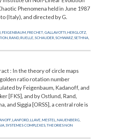
Chaotic Phenomena held in June 1987
to (Italy), and directed by G.
I
,
FEIGENBAUM
,
FRECHET
,
GALLAVOTTI
,
HERGLOTZ
,
TION
,
RAND
,
RUELLE
,
SCHAUDER
,
SCHWARZ
,
SETHNA
,
act : In the theory of circle maps
 golden ratio rotation number
ulated by Feigenbaum, Kadanoff, and
ker [FKS], and by Ostlund, Rand,
a, and Siggia [ORSS], a central role is
ANOFF
,
LANFORD
,
LLAVE
,
MESTEL
,
NAUENBERG
,
GIA
,
SYSTEMES COMPLEXES
,
THEORIES NON