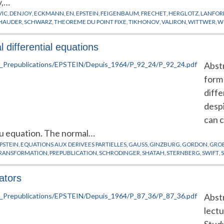
y,…
VIC
,
DENJOY
,
ECKMANN
,
EN
,
EPSTEIN
,
FEIGENBAUM
,
FRECHET
,
HERGLOTZ
,
LANFOR
HAUDER
,
SCHWARZ
,
THEOREME DU POINT FIXE
,
TIKHONOV
,
VALIRON
,
WITTWER
,
W
l differential equations
Abstr
form 
diff
desp
can c
au equation. The normal…
PSTEIN
,
EQUATIONS AUX DERIVEES PARTIELLES
,
GAUSS
,
GINZBURG
,
GORDON
,
GRO
TRANSFORMATION
,
PREPUBLICATION
,
SCHRODINGER
,
SHATAH
,
STERNBERG
,
SWIFT
,
ators
Abstr
lect
Stud