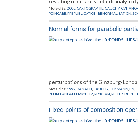
resulting maps are studied: analyticit
Mots-clés:
2000
,
CARTOGRAPHIE
,
CAUCHY
,
CVITANO
POINCARE
,
PREPUBLICATION
,
RENORMALISATION
,
SC
Normal forms for parabolic partia
perturbations of the Ginzburg-Land
Mots-clés:
1992
,
BANACH
,
CAUCHY
,
ECKMANN
,
EN
,
E
KLEIN
,
LANDAU
,
LIPSCHITZ
,
MCKEAN
,
METHODE DE 
Fixed points of composition oper