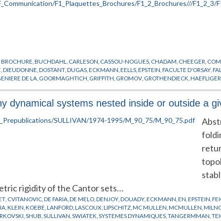
,
BROCHURE
,
BUCHDAHL
,
CARLESON
,
CASSOU-NOGUES
,
CHADAM
,
CHEEGER
,
COMI
E
,
DIEUDONNE
,
DOSTANT
,
DUGAS
,
ECKMANN
,
EELLS
,
EPSTEIN
,
FACULTE D'ORSAY
,
FA
ENIERE DE LA
,
GOORMAGHTICH
,
GRIFFITH
,
GROMOV
,
GROTHENDIECK
,
HAEFLIGE
RE
,
LOOIJENA
,
MACKAY
,
MALGRANDE
,
MALINVAUD
,
MANE
,
MATHEMATIQUE
,
MAT
PAPON
,
PARISI
,
PEIXOTO
,
PHYSIQUE THEORIQUE
,
PIATETSKI-SHAPIRO
,
PLYMER
,
POLIV
any dynamical systems nested inside or outside a g
RCHE
,
REINACH
,
ROBERTS
,
RUELLE
,
SARNAK
,
SCHILDT
,
SENECHAL
,
SERIES
,
SINAI
,
STAS
SCU
,
WASSERMANN
,
WEIPING
,
WU WEN-TSUN
,
XIN
,
ZAGIER
,
ZEEMAN
,
ZIMMER
Abst
fold
retur
topol
stab
ric rigidity of the Cantor sets…
ET
,
CVITANOVIC
,
DE FARIA
,
DE MELO
,
DENJOY
,
DOUADY
,
ECKMANN
,
EN
,
EPSTEIN
,
FE
IA
,
KLEIN
,
KOEBE
,
LANFORD
,
LASCOUX
,
LIPSCHITZ
,
MC MULLEN
,
MCMULLEN
,
MILN
RKOVSKI
,
SHUB
,
SULLIVAN
,
SWIATEK
,
SYSTEMES DYNAMIQUES
,
TANGERMMAN
,
TE