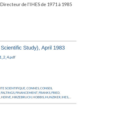
Directeur de l'IHES de 1971 à 1985
Scientific Study), April 1983
TE SCIENTIFIQUE
,
CONNES
,
CONSEIL
,
FALTINGS
,
FINANCEMENT
,
FRANKS
,
FRIED
,
R
,
HERVE
,
HIRZEBRUCH
,
HOBBIS
,
HUNZIKER
,
IHES
,
HER
,
MAYER
,
MESSIAH
,
MICHEL
,
MOTCHANE
,
ANOV
,
PROFESSEUR PERMANENT
,
PUBLICATIONS
ICA
,
SULLIVAN
,
SZASZ
,
THOM
,
TITS
,
TOLEDO
,
TORPE
,