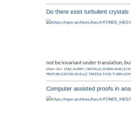
STRIEN
,
YOCCOZ
,
ZYGMUND
Do there exist turbulent crystals
not be invariant under translation, b
Mots-clés:
1982
,
AUBRY
,
CRISTAUX
,
DOBRUSHIN
,
EC
PREPUBLICATION
,
RUELLE
,
TAKENS
,
TJON
,
TURBULEN
Computer assisted proofs in ana