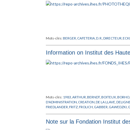
Mots-clés:
BERGER
,
CAFETERIA
,
D. R.
,
DIRECTEUR
,
EC
Information on Institut des Haute
Mots-clés:
1983
,
ARTHUR
,
BERNDT
,
BOITEUX
,
BORHO
D'ADMINISTRATION
,
CREATION
,
DE LA LLAVE
,
DELIGN
FRIEDLANDER
,
FRITZ
,
FROLICH
,
GABBER
,
GAWEDZKI
,
G
JARIC
,
KUIPER
,
LANFORD
,
LAWSON
,
LEHMANN
,
LEMAI
MOZRZYMAS
,
NATIONALITE
,
O'RAIFEARTAIGH
,
PALIS
,
Note sur la Fondation Institut de
MATHEMATIQUES
,
RADICATI
,
RAGUNATHAN
,
RECHE
TRESSER
,
VAN HOVE
,
VELO
,
VIRO
,
VISITEUR
,
VOICULE