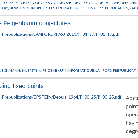
H
,
CONFERENCES ET CONGRES
,
CVITANOVIC
,
DE GREGORIO
,
DE LA LLAVE
,
DEMONST
CKAY
,
NEWTON
,
NOMBRES REELS
,
ORDINATEURS
,
PERCIVAL
,
PREPUBLICATION
,
RAN
he Feigenbaum conjectures
N
,
ECKMANN
,
EN
,
EPSTEIN
,
FEIGENBAUM
,
INFORMATIQUE
,
LANFORD
,
PREPUBLICAT
ling fixed points
Abstr
point
opera
havin
degre