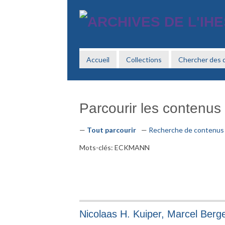
Passer
au
contenu
principal
Accueil
Collections
Chercher des
Parcourir les contenus 
Tout parcourir
Recherche de contenus
Mots-clés: ECKMANN
Nicolaas H. Kuiper, Marcel Berg