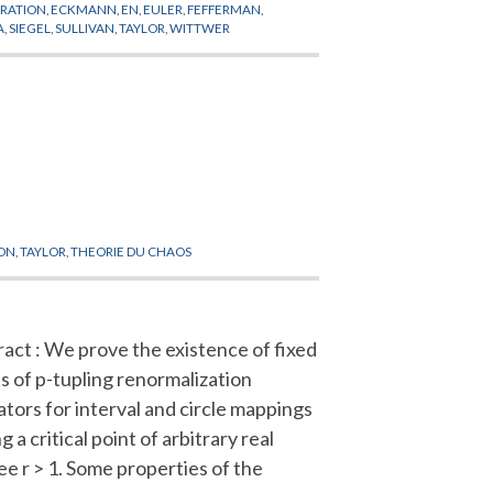
RATION
,
ECKMANN
,
EN
,
EULER
,
FEFFERMAN
,
A
,
SIEGEL
,
SULLIVAN
,
TAYLOR
,
WITTWER
ION
,
TAYLOR
,
THEORIE DU CHAOS
act : We prove the existence of fixed
s of p-tupling renormalization
tors for interval and circle mappings
g a critical point of arbitrary real
e r > 1. Some properties of the