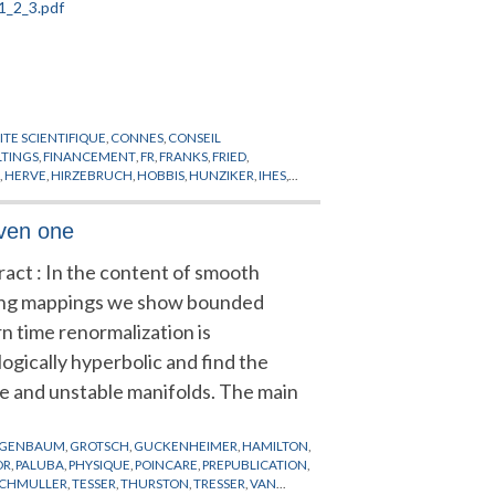
TE SCIENTIFIQUE
,
CONNES
,
CONSEIL
LTINGS
,
FINANCEMENT
,
FR
,
FRANKS
,
FRIED
,
R
,
HERVE
,
HIRZEBRUCH
,
HOBBIS
,
HUNZIKER
,
IHES
,
HER
,
MAYER
,
MESSIAH
,
MICHEL
,
MOTCHANE
,
ANOV
,
PROFESSEUR PERMANENT
,
PUBLICATIONS
iven one
ICA
,
SULLIVAN
,
SZASZ
,
THOM
,
TITS
,
TOLEDO
,
TORPE
,
ract : In the content of smooth
ing mappings we show bounded
n time renormalization is
ogically hyperbolic and find the
le and unstable manifolds. The main
IGENBAUM
,
GROTSCH
,
GUCKENHEIMER
,
HAMILTON
,
OR
,
PALUBA
,
PHYSIQUE
,
POINCARE
,
PREPUBLICATION
,
ICHMULLER
,
TESSER
,
THURSTON
,
TRESSER
,
VAN