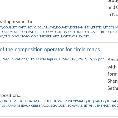
and 
in No
 will appear in the…
ET
,
COULLET
,
CVITANOVIC
,
DE LA LLAVE
,
DOUADY
,
ECKMANN
,
EN
,
EPSTEIN
,
FACOLIN
NFORD
,
MESTEL
,
OPERATEURS DE COMPOSITION
,
OSTLUND
,
POINCARE
,
PREPUBLICA
XE
,
TIKHONOV
,
TOPOLOGIE
,
TRESSER
,
VITALI
,
WITTWER
,
ZWEIFEL
 of the composition operator for circle maps
Abstr
with
form
Shen
Sethn
omposition…
N
,
ERGLOTZ
,
FEIGENBAUM
,
FRECHET
,
HURWITZ
,
INFORMATIQUE QUANTIQUE
,
KAD
TION
,
RAND
,
RESEAUX CEREBRAUX
,
SCHAUDER
,
SCHWARZ
,
SETHNA
,
SHENKER
,
SIG