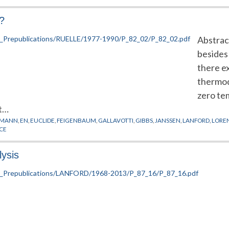
 ?
Abstract
besides 
there ex
thermod
zero te
ut…
KMANN
,
EN
,
EUCLIDE
,
FEIGENBAUM
,
GALLAVOTTI
,
GIBBS
,
JANSSEN
,
LANFORD
,
LORE
CE
lysis