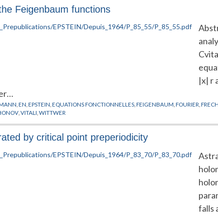
 the Feigenbaum functions
Abstr
analy
Cvit
equat
|x| r 
wer…
KMANN
,
EN
,
EPSTEIN
,
EQUATIONS FONCTIONNELLES
,
FEIGENBAUM
,
FOURIER
,
FREC
HONOV
,
VITALI
,
WITTWER
ted by critical point preperiodicity
Astra
holo
holo
param
falls