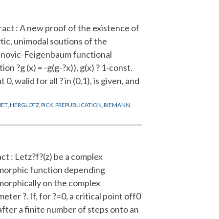
act : A new proof of the existence of
tic, unimodal soutions of the
anovic-Feigenbaum functional
ion ?g (x) = -g(g-?x)), g(x) ? 1-const.
at 0, walid for all ? in (0,1), is given, and
HET
,
HERGLOTZ
,
PICK
,
PREPUBLICATION
,
RIEMANN
,
ct : Letz?f?(z) be a complex
morphic function depending
morphically on the complex
eter ?. If, for ?=0, a critical point off0
 after a finite number of steps onto an