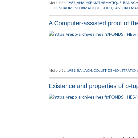
Mots-clés:
1987
,
ANALYSE MATHEMATIQUE
,
BANAC
FEIGENBAUM
,
INFORMATIQUE
,
KOCH
,
LANFORD
,
MA
A Computer-assisted proof of t
Mots-clés:
1981
,
BANACH
,
COLLET
,
DEMONSTRATIO
Existence and properties of p-tup