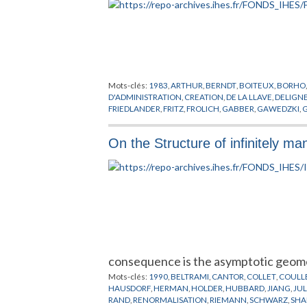
Mots-clés:
1983
,
ARTHUR
,
BERNDT
,
BOITEUX
,
BORHO
D'ADMINISTRATION
,
CREATION
,
DE LA LLAVE
,
DELIGN
FRIEDLANDER
,
FRITZ
,
FROLICH
,
GABBER
,
GAWEDZKI
,
G
JARIC
,
KUIPER
,
LANFORD
,
LAWSON
,
LEHMANN
,
LEMAI
MOZRZYMAS
,
NATIONALITE
,
O'RAIFEARTAIGH
,
PALIS
,
On the Structure of infinitely m
MATHEMATIQUES
,
RADICATI
,
RAGUNATHAN
,
RECHE
TRESSER
,
VAN HOVE
,
VELO
,
VIRO
,
VISITEUR
,
VOICULE
consequence is the asymptotic geomet
Mots-clés:
1990
,
BELTRAMI
,
CANTOR
,
COLLET
,
COULL
HAUSDORF
,
HERMAN
,
HOLDER
,
HUBBARD
,
JIANG
,
JUL
RAND
,
RENORMALISATION
,
RIEMANN
,
SCHWARZ
,
SHA