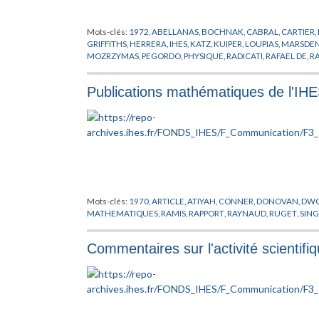
Mots-clés:
1972
,
ABELLANAS
,
BOCHNAK
,
CABRAL
,
CARTIER
,
GRIFFITHS
,
HERRERA
,
IHES
,
KATZ
,
KUIPER
,
LOUPIAS
,
MARSDE
MOZRZYMAS
,
PEGORDO
,
PHYSIQUE
,
RADICATI
,
RAFAEL DE
,
R
STOMAYOR
,
SUBBA RAO
,
TRAVAIL SCIENTIFIQUE
,
WALI
Publications mathématiques de l'IH
Mots-clés:
1970
,
ARTICLE
,
ATIYAH
,
CONNER
,
DONOVAN
,
DW
MATHEMATIQUES
,
RAMIS
,
RAPPORT
,
RAYNAUD
,
RUGET
,
SIN
Commentaires sur l'activité scientif