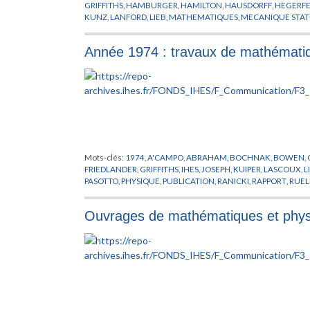
GRIFFITHS
,
HAMBURGER
,
HAMILTON
,
HAUSDORFF
,
HEGERFE
KUNZ
,
LANFORD
,
LIEB
,
MATHEMATIQUES
,
MECANIQUE STAT
POSITIVITE
,
PREPUBLICATION
,
PROBABILITES
,
REFLEXION
,
RO
SINAI
,
SLAWNY
,
SPENCER
,
THEORIE DES TREILLIS
,
THOMPSO
Année 1974 : travaux de mathématiq
Mots-clés:
1974
,
A'CAMPO
,
ABRAHAM
,
BOCHNAK
,
BOWEN
,
FRIEDLANDER
,
GRIFFITHS
,
IHES
,
JOSEPH
,
KUIPER
,
LASCOUX
,
L
PASOTTO
,
PHYSIQUE
,
PUBLICATION
,
RANICKI
,
RAPPORT
,
RUEL
Ouvrages de mathématiques et physi