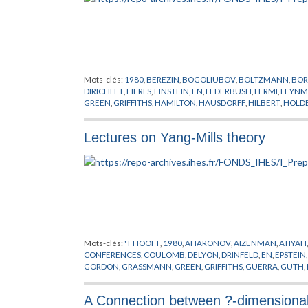
Mots-clés:
1980
,
BEREZIN
,
BOGOLIUBOV
,
BOLTZMANN
,
BOR
DIRICHLET
,
EIERLS
,
EINSTEIN
,
EN
,
FEDERBUSH
,
FERMI
,
FEYN
GREEN
,
GRIFFITHS
,
HAMILTON
,
HAUSDORFF
,
HILBERT
,
HOLD
MESSAGER
,
PARK
,
PEIERLS
,
PREPUBLICATION
,
SCHARZ
,
SEGA
HOVE
,
WICK
,
WIENER
,
YUKAWA
Lectures on Yang-Mills theory
Mots-clés:
'T HOOFT
,
1980
,
AHARONOV
,
AIZENMAN
,
ATIYAH
CONFERENCES
,
COULOMB
,
DELYON
,
DRINFELD
,
EN
,
EPSTEIN
GORDON
,
GRASSMANN
,
GREEN
,
GRIFFITHS
,
GUERRA
,
GUTH
,
LAPLACE
,
LEBESGUE
,
LIE
,
LORENTZ
,
MACK
,
MAGNEN
,
MANI
PREPUBLICATION
,
REGGE
,
RIEMANN
,
SATO
,
SCHRADER
,
SCH
A Connection between ?-dimensional 
STONE
,
SYMANZIK
,
THEORIE DE YANG-MILLS
,
VIRASORO
,
WIE