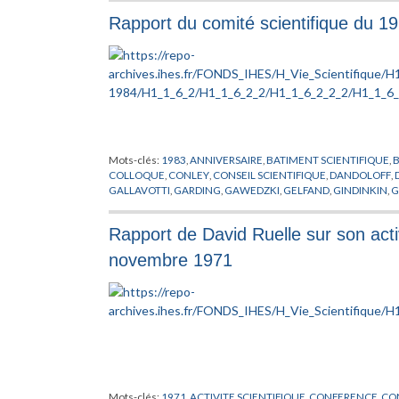
LICHTENBAUM
,
LOOIJENGA
,
LUSZTIG
,
MAGALHAES
,
MALG
Rapport du comité scientifique du 1
MICHEL
,
MILNE
,
MOND
,
MOROZ
,
MOZRZYMAS
,
MUKAMEL
,
N
PETITOT
,
PHYSICIEN
,
PHYSIQUE
,
PIATETSKII SHAPIRO
,
PLYMEN
SALAMON
,
SENECHAL
,
SINGHOF
,
SLODOWY
,
SOUDRY
,
STAN
TIROZZI
,
TITS
,
TOLEDO
,
TORPE
,
VAINSENCHER
,
VAN ENTER
,
V
WIGHTMAN
,
WOJTKOWIAK
,
WU
,
ZEEMAN
,
ZIMMER
Mots-clés:
1983
,
ANNIVERSAIRE
,
BATIMENT SCIENTIFIQUE
,
COLLOQUE
,
CONLEY
,
CONSEIL SCIENTIFIQUE
,
DANDOLOFF
,
GALLAVOTTI
,
GARDING
,
GAWEDZKI
,
GELFAND
,
GINDINKIN
,
G
LEBOWITZ
,
LIEBCHABER
,
MAC DUFF
,
MAYER
,
MICHEL
,
MILN
PERCIVAL
,
PERROUD
,
PUBLICATIONS MATHEMATIQUES
,
RAP
Rapport de David Ruelle sur son acti
STASICA
,
SULLIVAN
,
THOM
,
TIROZZI
,
TRIVIC
,
UNLU
,
VENKOV
,
novembre 1971
Mots-clés:
1971
,
ACTIVITE SCIENTIFIQUE
,
CONFERENCE
,
CON