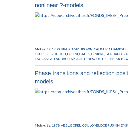
nonlinear ?-models
Mots-clés:
1980
,
BRASCAMP
,
BROWN
,
CAUCHY
,
CHAMPS DE
FOURIER
,
FROHLICH
,
FUBINI
,
GAUSS
,
GINIBRE
,
GORDAN
,
GRA
LAGRANGE
,
LANDAU
,
LAPLACE
,
LEBESGUE
,
LIE
,
LIEB
,
MCBRY
PREPUBLICATION
,
QUARKS
,
SCHRADER
,
SEILER
,
SPENCER
,
TH
Phase transitions and reflection posit
models
Mots-clés:
1978
,
ABEL
,
BOREL
,
COULOMB
,
DOBRUSHIN
,
DYS