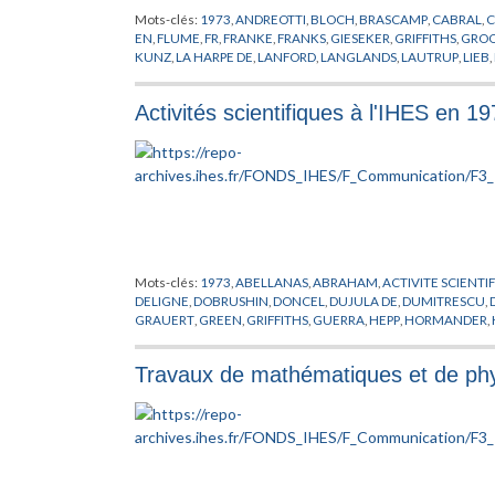
Mots-clés:
1973
,
ANDREOTTI
,
BLOCH
,
BRASCAMP
,
CABRAL
,
C
EN
,
FLUME
,
FR
,
FRANKE
,
FRANKS
,
GIESEKER
,
GRIFFITHS
,
GROO
KUNZ
,
LA HARPE DE
,
LANFORD
,
LANGLANDS
,
LAUTRUP
,
LIEB
,
PASOTTO
,
PHYSIQUE
,
PUBLICATION
,
RAFAEL DE
,
RAPPORT
,
RO
ANDRADE
,
STREATER
,
TAKENS
,
THOM
,
THOMAS
,
TITS
,
TRUM
Activités scientifiques à l'IHES en 1
Mots-clés:
1973
,
ABELLANAS
,
ABRAHAM
,
ACTIVITE SCIENTI
DELIGNE
,
DOBRUSHIN
,
DONCEL
,
DUJULA DE
,
DUMITRESCU
,
GRAUERT
,
GREEN
,
GRIFFITHS
,
GUERRA
,
HEPP
,
HORMANDER
,
LEBOWITZ
,
LENARD
,
LIEB
,
MALGRANGE
,
MANNING
,
MARTIN
OSERWALDER
,
PEGORARO
,
PEIXOTO
,
RAFAEL DE
,
RAPPORT
,
RE
Travaux de mathématiques et de phys
SUBBA RAO
,
TAKENS
,
THOM
,
TRUONG
,
WAL
,
ZEEMAN