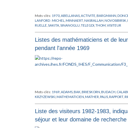
Mots-clés:
1970
,
ABELLANAS
,
ACTIVITE
,
BARGMANN
,
DONC
LANFORD : MICHEL
,
MINNAERT
,
NASRALLAH
,
NOVOSIBIRSK
,
RUELLE
,
SAKITA
,
SINANOGLU
,
TELEGDI
,
THOM
,
VISITEUR
Listes des mathématiciens et de leur 
pendant l'année 1969
Mots-clés:
1969
,
ADAMS
,
BAK
,
BRIESKORN
,
BUDACH
,
CALAB
KRZYZEWSKI
,
MATHEMATICIEN
,
MATHER
,
PALIS
,
RAPPORT
,
R
Liste des visiteurs 1982-1983, indiqua
séjour et leur domaine de recherche