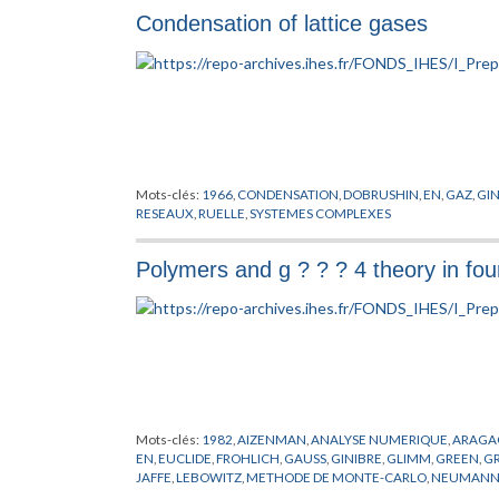
Condensation of lattice gases
Mots-clés:
1966
,
CONDENSATION
,
DOBRUSHIN
,
EN
,
GAZ
,
GIN
RESEAUX
,
RUELLE
,
SYSTEMES COMPLEXES
Polymers and g ? ? ? 4 theory in fo
Mots-clés:
1982
,
AIZENMAN
,
ANALYSE NUMERIQUE
,
ARAGA
EN
,
EUCLIDE
,
FROHLICH
,
GAUSS
,
GINIBRE
,
GLIMM
,
GREEN
,
GR
JAFFE
,
LEBOWITZ
,
METHODE DE MONTE-CARLO
,
NEUMAN
RESEAUX
,
SYMANZIK
,
URSELL
,
WIENER