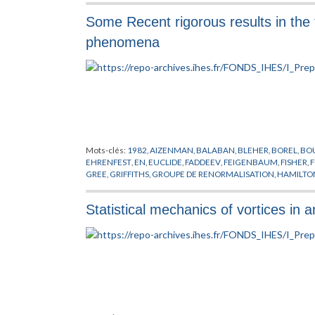
Some Recent rigorous results in the t
phenomena
Mots-clés:
1982
,
AIZENMAN
,
BALABAN
,
BLEHER
,
BOREL
,
BO
EHRENFEST
,
EN
,
EUCLIDE
,
FADDEEV
,
FEIGENBAUM
,
FISHER
,
F
GREE
,
GRIFFITHS
,
GROUPE DE RENORMALISATION
,
HAMILTO
LASINIO
,
KADANOFF
,
KALLEN
,
LANFORD
,
LE GUILLOU
,
LEBOW
OSTERWALDER
,
PEIERLS
,
PHENOMENES CRITIQUES
,
PIROGO
Statistical mechanics of vortices in a
SCHWARTZ
,
SCHWINGER
,
SENEOR
,
SIMON
,
SINAI
,
SOKAL
,
SP
TRANSITIONS DE PHASES
,
WAGNER
,
WEGNER
,
WIGHTMAN
,