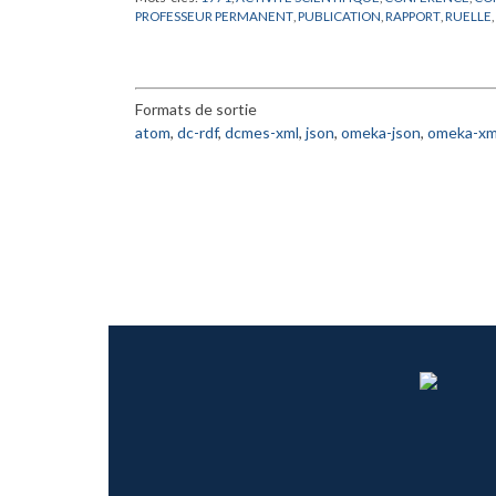
PROFESSEUR PERMANENT
,
PUBLICATION
,
RAPPORT
,
RUELLE
,
Formats de sortie
atom
,
dc-rdf
,
dcmes-xml
,
json
,
omeka-json
,
omeka-xm