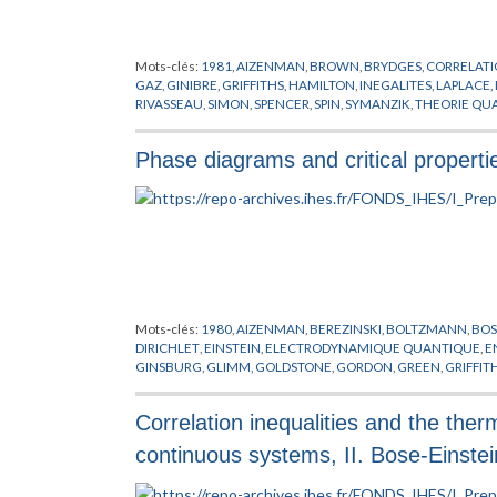
Mots-clés:
1981
,
AIZENMAN
,
BROWN
,
BRYDGES
,
CORRELAT
GAZ
,
GINIBRE
,
GRIFFITHS
,
HAMILTON
,
INEGALITES
,
LAPLACE
,
RIVASSEAU
,
SIMON
,
SPENCER
,
SPIN
,
SYMANZIK
,
THEORIE QUA
Phase diagrams and critical properti
Mots-clés:
1980
,
AIZENMAN
,
BEREZINSKI
,
BOLTZMANN
,
BOS
DIRICHLET
,
EINSTEIN
,
ELECTRODYNAMIQUE QUANTIQUE
,
E
GINSBURG
,
GLIMM
,
GOLDSTONE
,
GORDON
,
GREEN
,
GRIFFIT
LANDAU
,
LAPLACE
,
LEBOWITZ
,
LIEB
,
MATIERE
,
MODELES MO
THIRRING
,
THOULESS
,
VILLAIN
,
WICK
Correlation inequalities and the the
continuous systems, II. Bose-Einstei