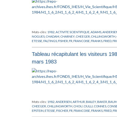
Mots-clés:
1982
,
ACTIVITE SCIENTIFIQUE
,
ADAMS
,
ANDERSE
NOGUES
,
CHADAM
,
CHARNEY
,
CHEEGER
,
CHLLINGWORTH
,
ETESSE
,
FALTINGS
,
FISHER
,
FR
,
FRANCOISE
,
FRANKS
,
FRIED
,
FR
HAMBLETON
,
HAZEWINKEL
,
HEATH-BROWN
,
JARIC
,
KERVAI
LICHTENBAUM
,
LISTE
,
LOOIJENGA
,
LUSZTIG
,
LYONS
,
MAGAL
Tableau récapitulant les visiteurs 1
MATHER
,
MAYER
,
MILLS
,
MOND
,
MOROS
,
MOZRZYMAS
,
MUK
PENROSE
,
PHYSIQUE
,
PIATETSKII SHAPIRO
,
PLYMEN
,
POHLME
mars 1983
ROCH
,
RYAN
,
SALAMON
,
SENECHAL
,
SINGHOF
,
SLODOWY
,
S
TOLEDO
,
VAINSENCHER
,
VAN ENTER
,
VELO
,
VERSCHOREN
,
V
XIN
,
YANG
,
ZEEMAN
Mots-clés:
1982
,
ANDERSEN
,
ARTHUR
,
BAILEY
,
BAKER
,
BAU
CHEEGER
,
CHILLINGWORTH
,
CHOU
,
CIULLI
,
CONNES
,
CONSE
EPSTEIN
,
ETESSE
,
FISCHER
,
FR
,
FRANCOISE
,
FRANKS
,
FRIED
,
FR
HAEFLIGER
,
HAMBLETON
,
HAZEWINKEL
,
HEATH-BROWN
,
J