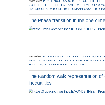
Mots-clés:
1982
,
BRYDGES
,
CAUCHY
,
COULOMB
,
DIRICHLET
,
GORDON
,
GREEN
,
GRIFFITHS
,
HAMILTON
,
HELMHOLTZ
,
JOYC
STATISTIQUE
,
MONTGOMERRY
,
NEUMANN
,
ONSAGER
,
POIN
VORTEX
,
YUKAWA
The Phase transition in the one-dime
Mots-clés:
1981
,
ANDERSON
,
COULOMB
,
DYSON
,
EN
,
FROHL
MONTE-CARLO
,
MODELE D'ISING
,
NEWMAN
,
PREPUBLICATI
THOULESS
,
TRANSITIONS DE PHASES
,
YUVAL
The Random walk representation of c
inequalities