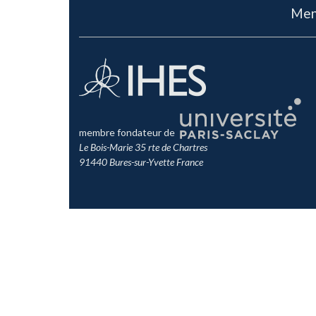
Men
membre fondateur de
Le Bois-Marie 35 rte de Chartres
91440 Bures-sur-Yvette France