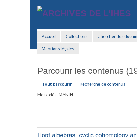
Passer
au
contenu
principal
Accueil
Collections
Chercher des docu
Mentions légales
Parcourir les contenus (19
Tout parcourir
Recherche de contenus
Mots-clés: MANIN
Hopf algebras, cyclic cohomology an