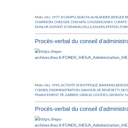
Mots-clés:
1977
,
A'CAMPO
,
ADACHI
,
AUSLANDER
,
BERGER
,
B
CHAPERON
,
CHEEGER
,
CHEHATA
,
CHOODNOVSKY
,
COMITE 
DUNLOP
,
DUPONT
,
ECKMANN
,
EELLS
,
EHLERS
,
EPSTEIN
,
FOW
HIRZEBRUCH
,
HOLMANN
,
ILLMAN
,
KATZ
,
KATZNELSON
,
KIM
LENSTRA
,
LICHTENBAUM
,
LOOIJENGA
,
LOUCK
,
MANIN
,
MAT
Procès-verbal du conseil d'administr
MOSTOWSKI
,
MOVIKOV
,
MOZRZYMAS
,
O'RAIFEARTAIGH
,
OG
RAPPORT
,
RIBET
,
RUELLE
,
RUMMLER
,
RUSSMANN
,
SCHLESSI
STARK
,
STERN
,
STEWART
,
SULLIVAN
,
TANNENBAUM
,
THICKS
WIGHTMAN
,
WOUTHUYSEN
,
YAU
,
ZEEMAN
,
ZEHNDER
Mots-clés:
1992
,
ACTIVITE SCIENTIFIQUE
,
BAIXERAS
,
BERGE
CONSEIL D'ADMINISTRATION
,
DAMOUR
,
DE BENEDETTI
,
DEC
FINANCEMENT
,
FR
,
GABBER
,
GIRAUD
,
GOOTJES
,
GROMOV
,
H
MANIN
,
MICHEL
,
NOEL
,
OSTERWALDER
,
POSNER
,
PRIX SCIEN
RAPPORT
,
RINGOT
,
RISSONE
,
SEGAL
,
SOULE
,
STORA
,
SUBVENT
Procès-verbal du conseil d'administ