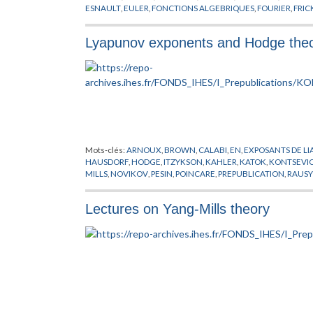
ESNAULT
,
EULER
,
FONCTIONS ALGEBRIQUES
,
FOURIER
,
FRIC
GONCHAROV
,
GREEN
,
GROTHENDIECK
,
HECKE
,
HECKMAN
,
KONTSEVICH
,
KRONECKER
,
KUGA
,
LANGLANDS
,
LEBESGUE
,
Lyapunov exponents and Hodge the
NERON
,
NEWTON
,
NOMBRES
,
PETERSON
,
PICARD
,
POISSON
,
SELBERG
,
SHIMURA
,
SIEGEL
,
STOKES
,
SWINNERTON
,
TATE
,
TA
Mots-clés:
ARNOUX
,
BROWN
,
CALABI
,
EN
,
EXPOSANTS DE L
HAUSDORF
,
HODGE
,
ITZYKSON
,
KAHLER
,
KATOK
,
KONTSEVI
MILLS
,
NOVIKOV
,
PESIN
,
POINCARE
,
PREPUBLICATION
,
RAUSY
HODGE
,
VEECH
,
WITTEN
,
YANG
,
ZORICH
Lectures on Yang-Mills theory