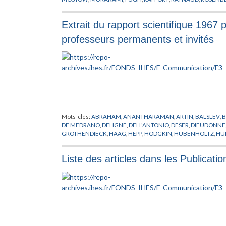
WARD
,
WEINSTEIN
Extrait du rapport scientifique 1967 p
professeurs permanents et invités
Mots-clés:
ABRAHAM
,
ANANTHARAMAN
,
ARTIN
,
BALSLEV
,
B
DE MEDRANO
,
DELIGNE
,
DELL'ANTONIO
,
DESER
,
DIEUDONNE
GROTHENDIECK
,
HAAG
,
HEPP
,
HODGKIN
,
HUBENHOLTZ
,
HU
KLINKENBERG
,
KUIPER
,
LANFORD
,
LEDERMAN
,
LEHMANN
,
L
MIRACLE
,
MISNER
,
MOSTOW
,
MURAKAMI
,
MURRE
,
NUYTS
,
P
Liste des articles dans les Publica
RAMANUJAM
,
RAPPORT
,
REGGE
,
ROSENBERG
,
RUELLE
,
SAKI
THOM
,
TODOROV
,
TOUGERON
,
TROTIN
,
TRUONG
,
VERBEUR