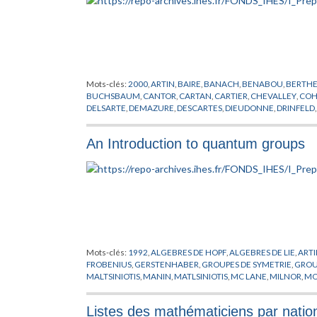
Mots-clés:
2000
,
ARTIN
,
BAIRE
,
BANACH
,
BENABOU
,
BERTHE
BUCHSBAUM
,
CANTOR
,
CARTAN
,
CARTIER
,
CHEVALLEY
,
CO
DELSARTE
,
DEMAZURE
,
DESCARTES
,
DIEUDONNE
,
DRINFELD
FREYD
,
GABRIEL
,
GALOIS
,
GAUSS
,
GELFAND
,
GODEL
,
GODEM
HILBERT
,
HIRONAKA
,
HISTOIRE
,
HITLER
,
HODGE
,
ILLUSIE
,
JOS
An Introduction to quantum groups
KONTSEVITCH
,
KRISHNAMURTI
,
KUN
,
LANG
,
LANGLANDS
,
L
LUXEMBOURG
,
MANIN
,
MATHEMATIQUES
,
MC PHERSON
,
M
NOBEL
,
ŒUVRE
,
OLOU
,
PERSONNALITE
,
PHILOSOPHIE
,
PISIER
ROUSSEAU
,
SAAVEDRA
,
SCHMIDT
,
SCHWARTZ
,
SERRE
,
SHAPI
THEORIE DES MOTIFS
,
TIERNEY
,
TROCME
,
VERDIER
,
VOEVOD
Mots-clés:
1992
,
ALGEBRES DE HOPF
,
ALGEBRES DE LIE
,
ART
FROBENIUS
,
GERSTENHABER
,
GROUPES DE SYMETRIE
,
GROU
MALTSINIOTIS
,
MANIN
,
MATLSINIOTIS
,
MC LANE
,
MILNOR
,
MO
GEOMETRIQUE
,
RESHETIKHIN
,
SCHELTER
,
SCHEMAS EN GR
Listes des mathématiciens par nationa