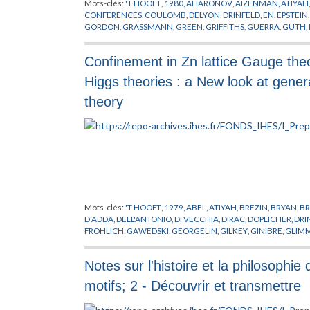
Mots-clés:
'T HOOFT
,
1980
,
AHARONOV
,
AIZENMAN
,
ATIYAH
CONFERENCES
,
COULOMB
,
DELYON
,
DRINFELD
,
EN
,
EPSTEIN
GORDON
,
GRASSMANN
,
GREEN
,
GRIFFITHS
,
GUERRA
,
GUTH
,
LAPLACE
,
LEBESGUE
,
LIE
,
LORENTZ
,
MACK
,
MAGNEN
,
MANI
PREPUBLICATION
,
REGGE
,
RIEMANN
,
SATO
,
SCHRADER
,
SCH
Confinement in Zn lattice Gauge theo
STONE
,
SYMANZIK
,
THEORIE DE YANG-MILLS
,
VIRASORO
,
WIE
Higgs theories : a New look at gener
theory
Mots-clés:
'T HOOFT
,
1979
,
ABEL
,
ATIYAH
,
BREZIN
,
BRYAN
,
BR
D'ADDA
,
DELL'ANTONIO
,
DI VECCHIA
,
DIRAC
,
DOPLICHER
,
DRI
FROHLICH
,
GAWEDSKI
,
GEORGELIN
,
GILKEY
,
GINIBRE
,
GLIM
ISRAEL
,
ITZYKSON
,
JAFFE
,
JONA-LASINIO
,
JONES
,
KADANOFF
,
NAPPI
,
OSTERWALDER
,
PERELOMOV
,
PETKOVA
,
POHLMEYER
,
Notes sur l'histoire et la philosophi
SINGER
,
SPENCER
,
STORA
,
SUSSKIND
,
SYMANZIK
,
THEORIE DE
WEINGARTEN
,
WILSON
,
WITTEN
,
YANG
,
YONEYA
,
ZICHICHI
,
motifs; 2 - Découvrir et transmettre