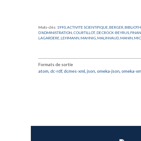
Mots-clés:
1990
,
ACTIVITE SCIENTIFIQUE
,
BERGER
,
BIBLIOT
D'ADMINISTRATION
,
COURTILLOT
,
DECROCK-BEYRUS
,
FINA
LAGARDERE
,
LEHMANN
,
MAHNIG
,
MALINVAUD
,
MANIN
,
MIC
PROPRIETE CHATEAUFORT
,
RADICATI
,
RAPPORT
,
RINGOT
,
RIS
VISITEUR
,
WORMS
Formats de sortie
atom
,
dc-rdf
,
dcmes-xml
,
json
,
omeka-json
,
omeka-xm