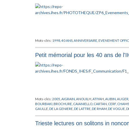
Mots-clés:
1998
,
40 ANS
,
ANNIVERSAIRE
,
EVENEMENT OFFIC
Petit mémorial pour les 40 ans de l'
Mots-clés:
2005
,
AIGRAIN
,
ANOUILH
,
ATIYAH
,
AUBIN
,
AUGER
BOURBAKI
,
BROCHURE
,
CAIANIELLO
,
CARTAN
,
CERF
,
CHAMS
GAULLE
,
DE LA GENIERE
,
DE LATTRE
,
DE RHAM
,
DE VOGUE
,
D
DIEUDONNE
,
DOBRUSHIN
,
DOTHAN
,
DREYFUS
,
DRINFELD
,
DY
FR
,
GELL-MANN
,
GIVENTAL
,
GODEL
,
GODEMENT
,
GOEBBEL
,
Trieste lectures on solitons in non
HISTOIRE
,
HODGE
,
IHES
,
JAFE
,
KALLEN
,
KASTLER
,
KERENSKI
,
LELONG
,
LENINE
,
LIE
,
MANIN
,
MAO
,
MASSA
,
MASSE
,
MAZUR
,