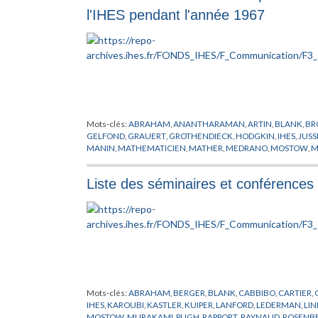
l'IHES pendant l'année 1967
Mots-clés:
ABRAHAM
,
ANANTHARAMAN
,
ARTIN
,
BLANK
,
BR
GELFOND
,
GRAUERT
,
GROTHENDIECK
,
HODGKIN
,
IHES
,
JUSS
MANIN
,
MATHEMATICIEN
,
MATHER
,
MEDRANO
,
MOSTOW
,
M
PUGH
,
RAMANUJAM
,
RAPPORT
,
ROSENBERG
,
SEGAL
,
SHIH
,
S
WARD
,
ZARISKI
Liste des séminaires et conférences 
Mots-clés:
ABRAHAM
,
BERGER
,
BLANK
,
CABBIBO
,
CARTIER
,
IHES
,
KAROUBI
,
KASTLER
,
KUIPER
,
LANFORD
,
LEDERMAN
,
LIN
MOSTOW
,
MURAKAMI
,
PUGH
,
RAPPORT
,
RAYNAUD
,
ROSENB