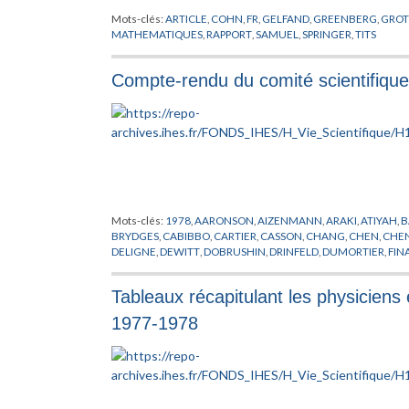
Mots-clés:
ARTICLE
,
COHN
,
FR
,
GELFAND
,
GREENBERG
,
GROT
MATHEMATIQUES
,
RAPPORT
,
SAMUEL
,
SPRINGER
,
TITS
Compte-rendu du comité scientifiqu
Mots-clés:
1978
,
AARONSON
,
AIZENMANN
,
ARAKI
,
ATIYAH
,
B
BRYDGES
,
CABIBBO
,
CARTIER
,
CASSON
,
CHANG
,
CHEN
,
CHE
DELIGNE
,
DEWITT
,
DOBRUSHIN
,
DRINFELD
,
DUMORTIER
,
FIN
HERBST
,
HERMANN
,
HIRZEBRUCH
,
INFORMATIQUE
,
JIANG
,
J
LEBOWICZ
,
LENARD
,
LIEB
,
LUESCHER
,
MACPHERSON
,
MANI
Tableaux récapitulant les physiciens 
ORDINATEUR
,
PARC
,
PARISI
,
PFISTER
,
PHYSICIEN
,
PHYSIQUE T
RADICATI
,
RAPPORT
,
RESIDENCE ORMAILLE
,
RHAM DE
,
RIBET
,
1977-1978
SINGER
,
SOTO ANDRADE
,
STATUT
,
SULLIVAN
,
SZUES
,
T'HOOF
WEINBERG
,
WILKERSON
,
WILLIAMS
,
WU
,
ZELDOVICH
,
ZIMM