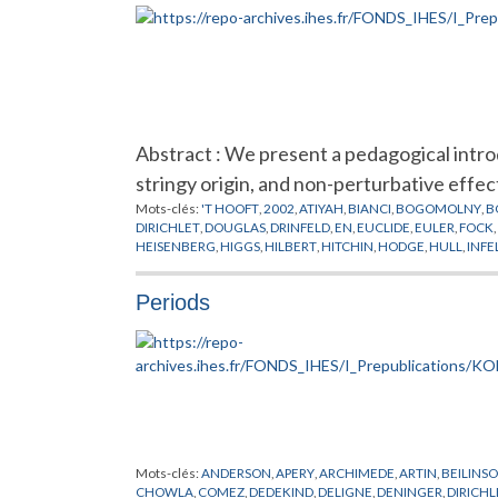
NEEMAN
,
NOETHER
,
OPPENHEIMER
,
PEIERLS
,
PERES
,
PERRIN
,
ROLLAND
,
RUELLE
,
RYZANEK
,
SERRE
,
SHOCKLEY
,
SINAI
,
SMOL
VALETTA
,
VIGIER
,
VON NEUMANN
,
WEIL
,
WEISKOPT
,
WIGHT
Abstract : We present a pedagogical intr
stringy origin, and non-perturbative effec
Mots-clés:
'T HOOFT
,
2002
,
ATIYAH
,
BIANCI
,
BOGOMOLNY
,
B
DIRICHLET
,
DOUGLAS
,
DRINFELD
,
EN
,
EUCLIDE
,
EULER
,
FOCK
,
HEISENBERG
,
HIGGS
,
HILBERT
,
HITCHIN
,
HODGE
,
HULL
,
INFE
MOORE
,
MOYAL
,
NAHM
,
NAKAJIMA
,
NEKRASOV
,
NEUMANN
PREPUBLICATION
,
ROSLY
,
SCHWARZ
,
SEIBERG
,
SELIVANOV
,
S
Periods
Mots-clés:
ANDERSON
,
APERY
,
ARCHIMEDE
,
ARTIN
,
BEILINS
CHOWLA
,
COMEZ
,
DEDEKIND
,
DELIGNE
,
DENINGER
,
DIRICHL