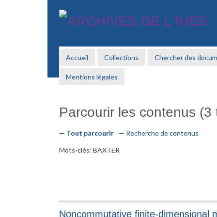
Passer
au
contenu
principal
Accueil
Collections
Chercher des docu
Mentions légales
Parcourir les contenus (3 t
Tout parcourir
Recherche de contenus
Mots-clés: BAXTER
Noncommutative finite-dimensional ma