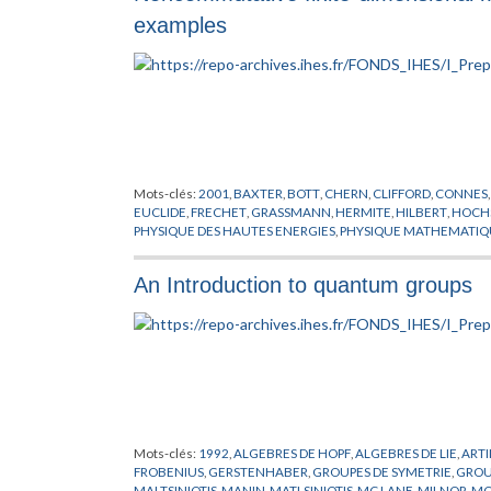
examples
Mots-clés:
2001
,
BAXTER
,
BOTT
,
CHERN
,
CLIFFORD
,
CONNES
EUCLIDE
,
FRECHET
,
GRASSMANN
,
HERMITE
,
HILBERT
,
HOCH
PHYSIQUE DES HAUTES ENERGIES
,
PHYSIQUE MATHEMATIQ
YANG
An Introduction to quantum groups
Mots-clés:
1992
,
ALGEBRES DE HOPF
,
ALGEBRES DE LIE
,
ART
FROBENIUS
,
GERSTENHABER
,
GROUPES DE SYMETRIE
,
GROU
MALTSINIOTIS
,
MANIN
,
MATLSINIOTIS
,
MC LANE
,
MILNOR
,
MO