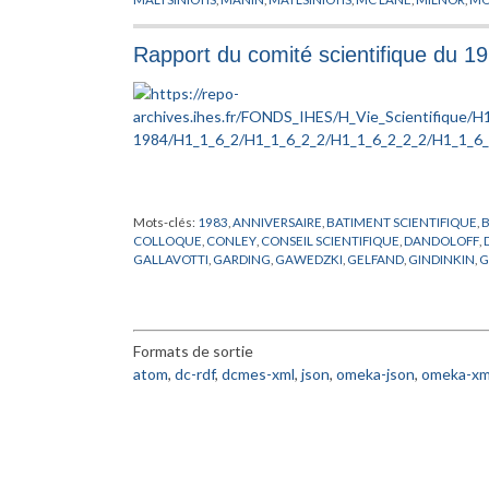
GEOMETRIQUE
,
RESHETIKHIN
,
SCHELTER
,
SCHEMAS EN GR
Rapport du comité scientifique du 1
Mots-clés:
1983
,
ANNIVERSAIRE
,
BATIMENT SCIENTIFIQUE
,
COLLOQUE
,
CONLEY
,
CONSEIL SCIENTIFIQUE
,
DANDOLOFF
,
GALLAVOTTI
,
GARDING
,
GAWEDZKI
,
GELFAND
,
GINDINKIN
,
G
LEBOWITZ
,
LIEBCHABER
,
MAC DUFF
,
MAYER
,
MICHEL
,
MILN
PERCIVAL
,
PERROUD
,
PUBLICATIONS MATHEMATIQUES
,
RAP
STASICA
,
SULLIVAN
,
THOM
,
TIROZZI
,
TRIVIC
,
UNLU
,
VENKOV
,
Formats de sortie
atom
,
dc-rdf
,
dcmes-xml
,
json
,
omeka-json
,
omeka-xm