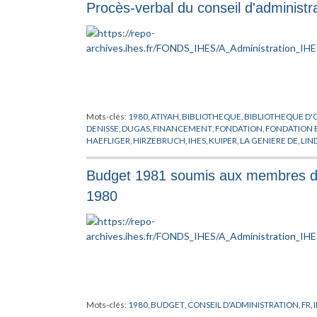
Procès-verbal du conseil d'administ
Mots-clés:
1980
,
ATIYAH
,
BIBLIOTHEQUE
,
BIBLIOTHEQUE D'
DENISSE
,
DUGAS
,
FINANCEMENT
,
FONDATION
,
FONDATION 
HAEFLIGER
,
HIRZEBRUCH
,
IHES
,
KUIPER
,
LA GENIERE DE
,
LIN
PUBLICATIONS MATHEMATIQUES
,
RAPPORT
,
SPRINGER
,
STA
Budget 1981 soumis aux membres du 
1980
Mots-clés:
1980
,
BUDGET
,
CONSEIL D'ADMINISTRATION
,
FR
,