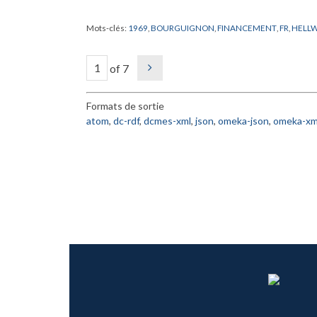
Mots-clés:
1969
,
BOURGUIGNON
,
FINANCEMENT
,
FR
,
HELL
of 7
Formats de sortie
atom
,
dc-rdf
,
dcmes-xml
,
json
,
omeka-json
,
omeka-xm