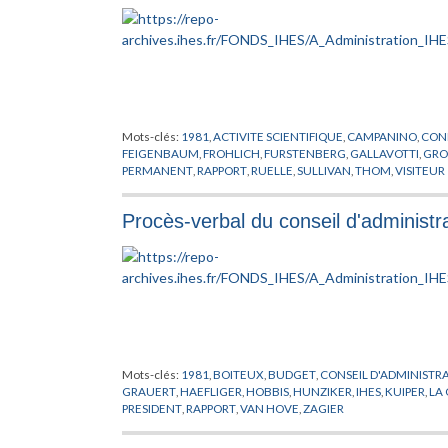
Mots-clés:
1981
,
ACTIVITE SCIENTIFIQUE
,
CAMPANINO
,
CON
FEIGENBAUM
,
FROHLICH
,
FURSTENBERG
,
GALLAVOTTI
,
GR
PERMANENT
,
RAPPORT
,
RUELLE
,
SULLIVAN
,
THOM
,
VISITEUR
Procès-verbal du conseil d'administ
Mots-clés:
1981
,
BOITEUX
,
BUDGET
,
CONSEIL D'ADMINISTR
GRAUERT
,
HAEFLIGER
,
HOBBIS
,
HUNZIKER
,
IHES
,
KUIPER
,
LA 
PRESIDENT
,
RAPPORT
,
VAN HOVE
,
ZAGIER