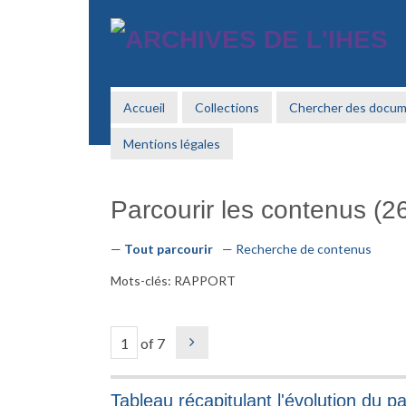
Passer
au
contenu
principal
Accueil
Collections
Chercher des docu
Mentions légales
Parcourir les contenus (26
Tout parcourir
Recherche de contenus
Mots-clés: RAPPORT
of 7
Tableau récapitulant l'évolution du p