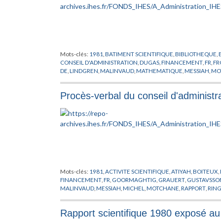
Mots-clés:
1981
,
BATIMENT SCIENTIFIQUE
,
BIBLIOTHEQUE
,
CONSEIL D'ADMINISTRATION
,
DUGAS
,
FINANCEMENT
,
FR
,
FR
DE
,
LINDGREN
,
MALINVAUD
,
MATHEMATIQUE
,
MESSIAH
,
MO
SULLIVAN
,
THOM
,
VAN HOVE
,
ZAHN
,
ZIMMERMANN
Procès-verbal du conseil d'administr
Mots-clés:
1981
,
ACTIVITE SCIENTIFIQUE
,
ATIYAH
,
BOITEUX
,
FINANCEMENT
,
FR
,
GOORMAGHTIG
,
GRAUERT
,
GUSTAVSSO
MALINVAUD
,
MESSIAH
,
MICHEL
,
MOTCHANE
,
RAPPORT
,
RIN
Rapport scientifique 1980 exposé au