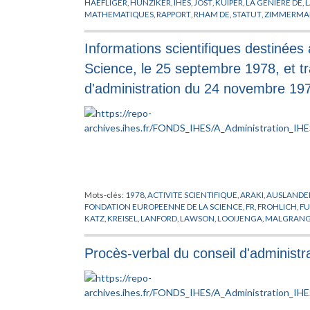
HAEFLIGER
,
HUNZIKER
,
IHES
,
JOST
,
KUIPER
,
LA GENIERE DE
,
MATHEMATIQUES
,
RAPPORT
,
RHAM DE
,
STATUT
,
ZIMMERM
Informations scientifiques destinées
Science, le 25 septembre 1978, et 
d'administration du 24 novembre 19
Mots-clés:
1978
,
ACTIVITE SCIENTIFIQUE
,
ARAKI
,
AUSLANDE
FONDATION EUROPEENNE DE LA SCIENCE
,
FR
,
FROHLICH
,
FU
KATZ
,
KREISEL
,
LANFORD
,
LAWSON
,
LOOIJENGA
,
MALGRAN
PHYSIQUE
,
PINKHAM
,
PROFESSEUR
,
RAPPORT
,
ROUSSARIE
,
RU
THOM
,
VISITEUR
Procès-verbal du conseil d'administr