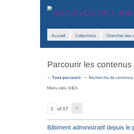
Passer
au
contenu
principal
Accueil
Collections
Chercher des
Parcourir les contenus 
Tout parcourir
Recherche de contenus
Mots-clés: IHES
of 17
Bâtiment administratif depuis le 