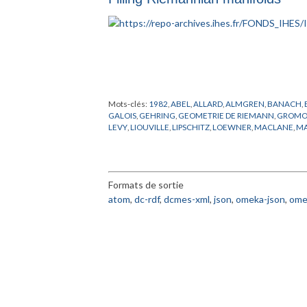
Mots-clés:
1982
,
ABEL
,
ALLARD
,
ALMGREN
,
BANACH
,
GALOIS
,
GEHRING
,
GEOMETRIE DE RIEMANN
,
GROM
LEVY
,
LIOUVILLE
,
LIPSCHITZ
,
LOEWNER
,
MACLANE
,
MA
RAMSEY
,
RIEMANN
,
SIMON
,
THURSTON
,
VARIETES DE
Formats de sortie
atom
,
dc-rdf
,
dcmes-xml
,
json
,
omeka-json
,
ome