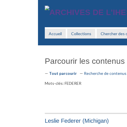
Passer
au
contenu
principal
Accueil
Collections
Chercher des
Parcourir les contenus (
Tout parcourir
Recherche de contenus
Mots-clés: FEDERER
Leslie Federer (Michigan)