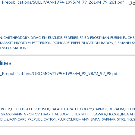
De
N
,
CARTHEODORY
,
DIRAC
,
EN
,
EUCLIDE
,
FEDERER
,
FRIED
,
FROSTMAN
,
FUBINI
,
FUCHS
,
MASKIT
,
NICODYM
,
PETTERSON
,
POINCARE
,
PREPUBLICATION
,
RADON
,
RIEMANN
,
S
ANSFORMATIONS
ities
ERGER
,
BETTI
,
BLATTER
,
BUSER
,
CALABI
,
CARATHEODORY
,
CARNOT
,
DE RAHM
,
EILE
,
GRASSMANN
,
GROMOV
,
HAAR
,
HAUSDORFF
,
HERMITH
,
HLAWKA
,
HODGE
,
INEGALI
BIUS
,
POINCARE
,
PREPUBLICATION
,
PU
,
RICCI
,
RIEMANN
,
SAKAI
,
SARNAK
,
STIRLING
,