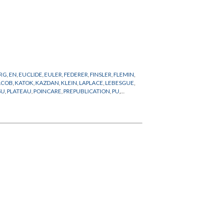
ERG
,
EN
,
EUCLIDE
,
EULER
,
FEDERER
,
FINSLER
,
FLEMIN
,
ACOB
,
KATOK
,
KAZDAN
,
KLEIN
,
LAPLACE
,
LEBESGUE
,
SU
,
PLATEAU
,
POINCARE
,
PREPUBLICATION
,
PU
,