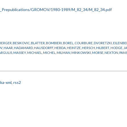
BERGER
,
BESIKOVIC
,
BLATTER
,
BOMBIERI
,
BOREL
,
COURBURE
,
DVORETZKI
,
EILENB
OV
,
HAAR
,
HADAMARD
,
HAUSDORFF
,
HEBDA
,
HEINTZE
,
HERSCH
,
HILBERT
,
HODGE
,
J
RGULIS
,
MASSEY
,
MICHAEL
,
MICHEL
,
MILMAN
,
MINKOWSKI
,
MORSE
,
NEXTON
,
PAN
 RIEMANN
,
WINTINGER
,
ZASSENHAUS
ka-xml
,
rss2