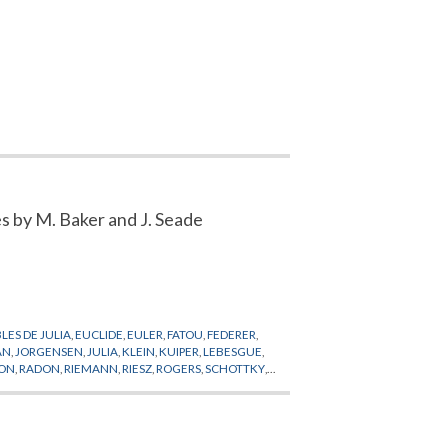
s by M. Baker and J. Seade
ES DE JULIA
,
EUCLIDE
,
EULER
,
FATOU
,
FEDERER
,
AN
,
JORGENSEN
,
JULIA
,
KLEIN
,
KUIPER
,
LEBESGUE
,
ION
,
RADON
,
RIEMANN
,
RIESZ
,
ROGERS
,
SCHOTTKY
,