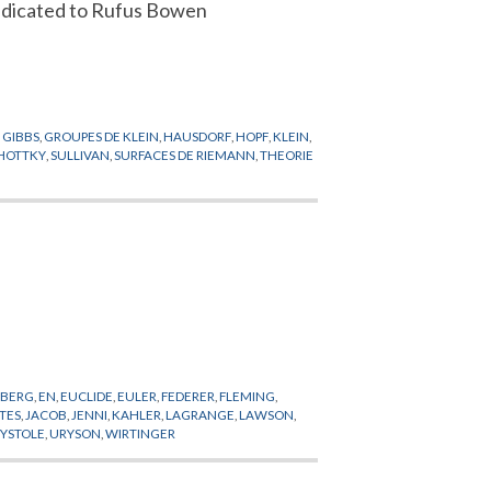
dicated to Rufus Bowen
,
GIBBS
,
GROUPES DE KLEIN
,
HAUSDORF
,
HOPF
,
KLEIN
,
HOTTKY
,
SULLIVAN
,
SURFACES DE RIEMANN
,
THEORIE
NBERG
,
EN
,
EUCLIDE
,
EULER
,
FEDERER
,
FLEMING
,
TES
,
JACOB
,
JENNI
,
KAHLER
,
LAGRANGE
,
LAWSON
,
SYSTOLE
,
URYSON
,
WIRTINGER