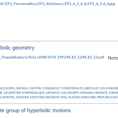
bolic geometry
Note
OLD
,
BOREL
,
BROLIN
,
CANTOR
,
CONGRES ET CONFERENCES
,
DIRICHLET
,
EN
,
ENSEMBL
ME
,
GEOMETRIE HYPERBOLIQUE
,
GROMOV
,
HAUSDORFF
,
HERMAN
,
HERMITE
,
JORD
S
,
MONTEL
,
MOSHER
,
MOSTOW
,
NIKODYM
,
PEEL
,
PLATON
,
POINCARE
,
PREPUBLICAT
,
TEICHMULLER
,
THURSTON
rete group of hyperbolic motions