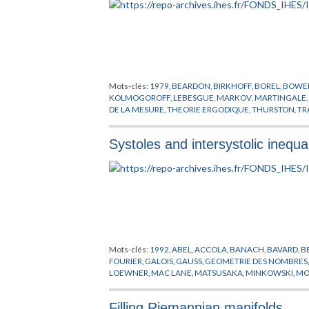
Mots-clés:
1979
,
BEARDON
,
BIRKHOFF
,
BOREL
,
BOWE
KOLMOGOROFF
,
LEBESGUE
,
MARKOV
,
MARTINGALE
DE LA MESURE
,
THEORIE ERGODIQUE
,
THURSTON
,
TR
Systoles and intersystolic inequal
Mots-clés:
1992
,
ABEL
,
ACCOLA
,
BANACH
,
BAVARD
,
B
FOURIER
,
GALOIS
,
GAUSS
,
GEOMETRIE DES NOMBRES
LOEWNER
,
MAC LANE
,
MATSUSAKA
,
MINKOWSKI
,
MO
Filling Riemannian manifolds