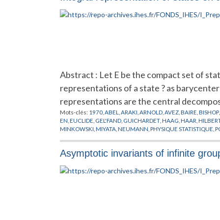
Abstract : Let E be the compact set of sta
representations of a state ? as barycenter
representations are the central decompos
Mots-clés:
1970
,
ABEL
,
ARAKI
,
ARNOLD
,
AVEZ
,
BAIRE
,
BISHOP
EN
,
EUCLIDE
,
GEL'FAND
,
GUICHARDET
,
HAAG
,
HAAR
,
HILBER
MINKOWSKI
,
MIYATA
,
NEUMANN
,
PHYSIQUE STATISTIQUE
,
P
SINAI
,
SYSTEMES COMPLEXES
,
SYSTEMES DYNAMIQUES
Asymptotic invariants of infinite grou