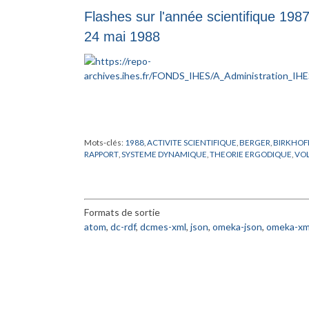
VISITEUR
,
WORMS
Flashes sur l'année scientifique 1987
24 mai 1988
Mots-clés:
1988
,
ACTIVITE SCIENTIFIQUE
,
BERGER
,
BIRKHOF
RAPPORT
,
SYSTEME DYNAMIQUE
,
THEORIE ERGODIQUE
,
VO
Formats de sortie
atom
,
dc-rdf
,
dcmes-xml
,
json
,
omeka-json
,
omeka-xm