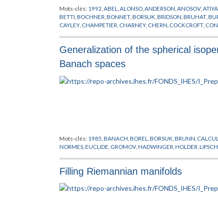
Mots-clés:
1992
,
ABEL
,
ALONSO
,
ANDERSON
,
ANOSOV
,
ATIY
BETTI
,
BOCHNER
,
BONNET
,
BORSUK
,
BRIDSON
,
BRUHAT
,
BU
CAYLEY
,
CHAMPETIER
,
CHARNEY
,
CHERN
,
COCKCROFT
,
CON
ASYMPTOTIQUES
,
DONNELLY
,
EELLS
,
EFREMOVIC
,
EN
,
EUCLI
GABAI
,
GALOIS
,
GAUSS
,
GERSTEN
,
GHYS
,
GOLDMAN
,
GOTTLI
Generalization of the spherical isope
CHANDRA
,
HAUSDORFF
,
HEISENBERG
,
HERMITE
,
HILBERT
,
H
KESTEN
,
KLEIN
,
KLINGENBERG
,
KOLMOGOROV
,
KOSTANT
,
K
Banach spaces
MARGULIS
,
MAYER
,
MICHENKO
,
MILMAN
,
MILNOR
,
MINKOW
POINCARE
,
PONTRYAGIN
,
PREPUBLICATION
,
RAGHUNATHA
SPATZIER
,
STALLING
,
STOKE
,
SVARC
,
TEICHMULLER
,
THURST
XAVIER
,
YAU
,
ZASSENHAUS
,
ZIMMER
Mots-clés:
1985
,
BANACH
,
BOREL
,
BORSUK
,
BRUNN
,
CALCUL
NORMES
,
EUCLIDE
,
GROMOV
,
HADWINGER
,
HOLDER
,
LIPSCH
Filling Riemannian manifolds