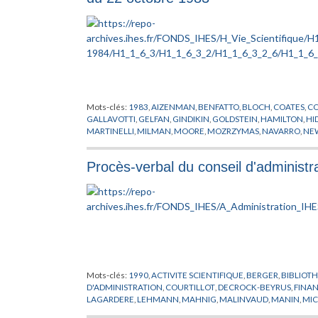
Mots-clés:
1983
,
AIZENMAN
,
BENFATTO
,
BLOCH
,
COATES
,
C
GALLAVOTTI
,
GELFAN
,
GINDIKIN
,
GOLDSTEIN
,
HAMILTON
,
HI
MARTINELLI
,
MILMAN
,
MOORE
,
MOZRZYMAS
,
NAVARRO
,
NE
RASETTI
,
SARNAK
,
SCHUCKER
,
SENECHAL
,
SHOEN
,
SMALE
,
S
Procès-verbal du conseil d'administ
Mots-clés:
1990
,
ACTIVITE SCIENTIFIQUE
,
BERGER
,
BIBLIOT
D'ADMINISTRATION
,
COURTILLOT
,
DECROCK-BEYRUS
,
FINA
LAGARDERE
,
LEHMANN
,
MAHNIG
,
MALINVAUD
,
MANIN
,
MIC
PROPRIETE CHATEAUFORT
,
RADICATI
,
RAPPORT
,
RINGOT
,
RIS