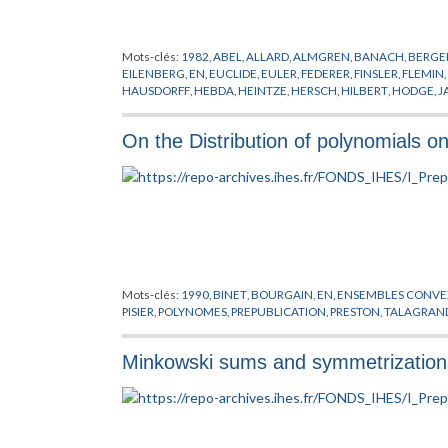
Mots-clés:
1982
,
ABEL
,
ALLARD
,
ALMGREN
,
BANACH
,
BERGE
EILENBERG
,
EN
,
EUCLIDE
,
EULER
,
FEDERER
,
FINSLER
,
FLEMIN
,
HAUSDORFF
,
HEBDA
,
HEINTZE
,
HERSCH
,
HILBERT
,
HODGE
,
J
LIPSCHITZ
,
LOEWNER
,
MACLANE
,
MARGULIS
,
MASSEY
,
MICH
POINCARE
,
PREPUBLICATION
,
PU
,
RAMSEY
,
RIEMANN
,
SIMON
On the Distribution of polynomials o
Mots-clés:
1990
,
BINET
,
BOURGAIN
,
EN
,
ENSEMBLES CONVE
PISIER
,
POLYNOMES
,
PREPUBLICATION
,
PRESTON
,
TALAGRAN
Minkowski sums and symmetrization