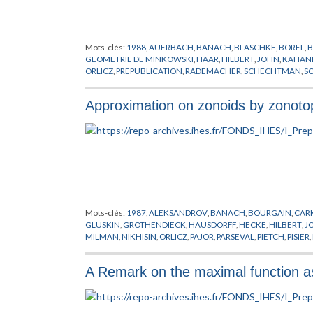
Mots-clés:
1988
,
AUERBACH
,
BANACH
,
BLASCHKE
,
BOREL
,
B
GEOMETRIE DE MINKOWSKI
,
HAAR
,
HILBERT
,
JOHN
,
KAHAN
ORLICZ
,
PREPUBLICATION
,
RADEMACHER
,
SCHECHTMAN
,
S
Approximation on zonoids by zonoto
Mots-clés:
1987
,
ALEKSANDROV
,
BANACH
,
BOURGAIN
,
CAR
GLUSKIN
,
GROTHENDIECK
,
HAUSDORFF
,
HECKE
,
HILBERT
,
J
MILMAN
,
NIKHISIN
,
ORLICZ
,
PAJOR
,
PARSEVAL
,
PIETCH
,
PISIER
,
SCHECHTMAN
,
SCHWARTZ
,
SHEPP
,
STIRLING
,
SUDAKOV
,
SZ
A Remark on the maximal function ass