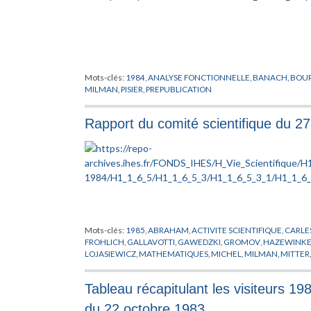
Mots-clés:
1984
,
ANALYSE FONCTIONNELLE
,
BANACH
,
BOU
MILMAN
,
PISIER
,
PREPUBLICATION
Rapport du comité scientifique du 2
Mots-clés:
1985
,
ABRAHAM
,
ACTIVITE SCIENTIFIQUE
,
CARLE
FROHLICH
,
GALLAVOTTI
,
GAWEDZKI
,
GROMOV
,
HAZEWINKE
LOJASIEWICZ
,
MATHEMATIQUES
,
MICHEL
,
MILMAN
,
MITTER
PERMANENT
,
RAPPORT
,
RESIDENCE GRATIEN
,
RUELLE
,
SEMIN
Tableau récapitulant les visiteurs 1
du 22 octobre 1983