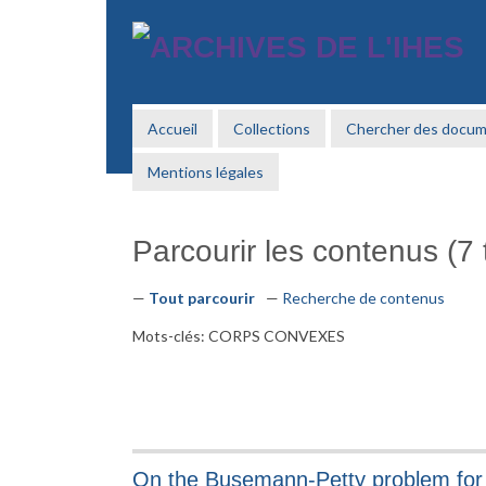
Passer
au
contenu
principal
Accueil
Collections
Chercher des docu
Mentions légales
Parcourir les contenus (7 t
Tout parcourir
Recherche de contenus
Mots-clés: CORPS CONVEXES
On the Busemann-Petty problem for p