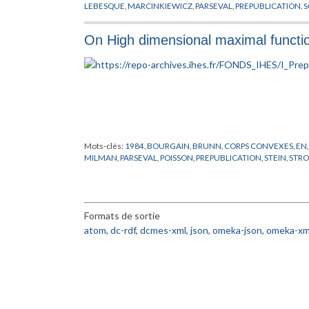
LEBESQUE
,
MARCINKIEWICZ
,
PARSEVAL
,
PREPUBLICATION
,
S
On High dimensional maximal functi
Mots-clés:
1984
,
BOURGAIN
,
BRUNN
,
CORPS CONVEXES
,
EN
MILMAN
,
PARSEVAL
,
POISSON
,
PREPUBLICATION
,
STEIN
,
STR
Formats de sortie
atom
,
dc-rdf
,
dcmes-xml
,
json
,
omeka-json
,
omeka-xm