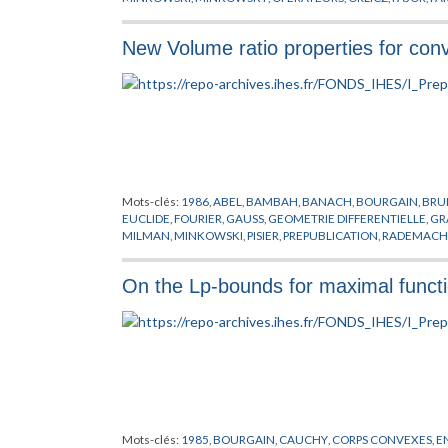
REISNER
,
SAINT RAYMOND
,
SCHNEIDER
,
SENTALO
,
STEIN
,
ST
New Volume ratio properties for con
Mots-clés:
1986
,
ABEL
,
BAMBAH
,
BANACH
,
BOURGAIN
,
BRU
EUCLIDE
,
FOURIER
,
GAUSS
,
GEOMETRIE DIFFERENTIELLE
,
GR
MILMAN
,
MINKOWSKI
,
PISIER
,
PREPUBLICATION
,
RADEMACH
SZAREK
,
TOMCZAK
On the Lp-bounds for maximal functi
Mots-clés:
1985
,
BOURGAIN
,
CAUCHY
,
CORPS CONVEXES
,
E