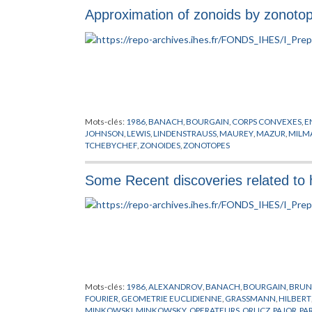
Approximation of zonoids by zonoto
Mots-clés:
1986
,
BANACH
,
BOURGAIN
,
CORPS CONVEXES
,
E
JOHNSON
,
LEWIS
,
LINDENSTRAUSS
,
MAUREY
,
MAZUR
,
MILM
TCHEBYCHEF
,
ZONOIDES
,
ZONOTOPES
Some Recent discoveries related to
Mots-clés:
1986
,
ALEXANDROV
,
BANACH
,
BOURGAIN
,
BRU
FOURIER
,
GEOMETRIE EUCLIDIENNE
,
GRASSMANN
,
HILBERT
MINKOWSKI
,
MINKOWSKY
,
OPERATEURS
,
ORLICZ
,
PAJOR
,
PA