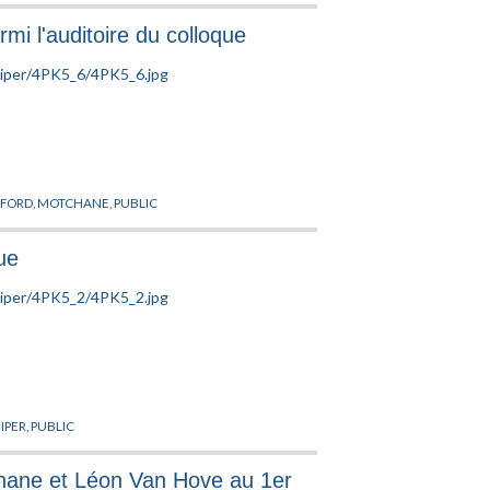
mi l'auditoire du colloque
NFORD
,
MOTCHANE
,
PUBLIC
que
IPER
,
PUBLIC
chane et Léon Van Hove au 1er