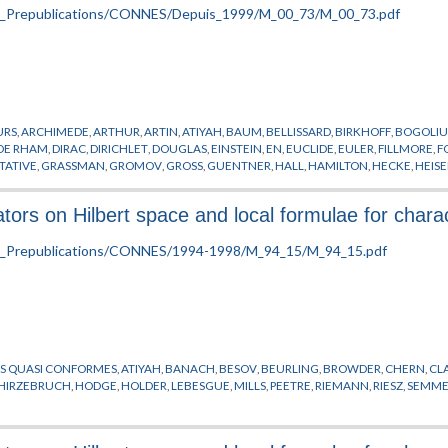
URS
,
ARCHIMEDE
,
ARTHUR
,
ARTIN
,
ATIYAH
,
BAUM
,
BELLISSARD
,
BIRKHOFF
,
BOGOLI
DE RHAM
,
DIRAC
,
DIRICHLET
,
DOUGLAS
,
EINSTEIN
,
EN
,
EUCLIDE
,
EULER
,
FILLMORE
,
F
TATIVE
,
GRASSMAN
,
GROMOV
,
GROSS
,
GUENTNER
,
HALL
,
HAMILTON
,
HECKE
,
HEIS
ISON
,
KAMINKER
,
KASPAROV
,
KLEIN
,
KOBAYASHI
,
KREIMER
,
LAFFORGUE
,
LAGRANG
MORSE
,
MOSCOVICI
,
NEWTON
,
NOVIKOV
,
OZAWA
,
PLEMELJ
,
POINCARE
,
PRARSIUK
,
rs on Hilbert space and local formulae for charac
ER
,
SKANDALIS
,
SOLOVAY
,
SULLIVAN
,
TAKESAKI
,
THEORIE DES HAUTES ENERGIES
,
TH
NS QUASI CONFORMES
,
ATIYAH
,
BANACH
,
BESOV
,
BEURLING
,
BROWDER
,
CHERN
,
CL
HIRZEBRUCH
,
HODGE
,
HOLDER
,
LEBESGUE
,
MILLS
,
PEETRE
,
RIEMANN
,
RIESZ
,
SEMME