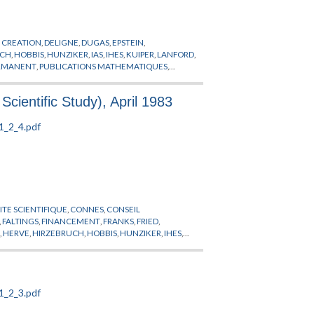
,
CREATION
,
DELIGNE
,
DUGAS
,
EPSTEIN
,
UCH
,
HOBBIS
,
HUNZIKER
,
IAS
,
IHES
,
KUIPER
,
LANFORD
,
ERMANENT
,
PUBLICATIONS MATHEMATIQUES
,
Scientific Study), April 1983
TE SCIENTIFIQUE
,
CONNES
,
CONSEIL
,
FALTINGS
,
FINANCEMENT
,
FRANKS
,
FRIED
,
R
,
HERVE
,
HIRZEBRUCH
,
HOBBIS
,
HUNZIKER
,
IHES
,
HER
,
MAYER
,
MESSIAH
,
MICHEL
,
MOTCHANE
,
ANOV
,
PROFESSEUR PERMANENT
,
PUBLICATIONS
ICA
,
SULLIVAN
,
SZASZ
,
THOM
,
TITS
,
TOLEDO
,
TORPE
,