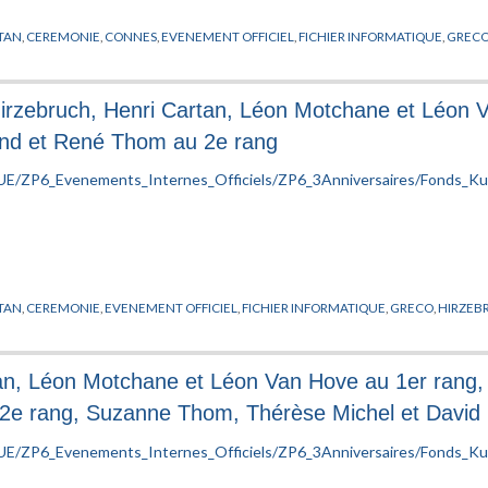
TAN
,
CEREMONIE
,
CONNES
,
EVENEMENT OFFICIEL
,
FICHIER INFORMATIQUE
,
GREC
Hirzebruch, Henri Cartan, Léon Motchane et Léon 
land et René Thom au 2e rang
TAN
,
CEREMONIE
,
EVENEMENT OFFICIEL
,
FICHIER INFORMATIQUE
,
GRECO
,
HIRZEB
tan, Léon Motchane et Léon Van Hove au 1er rang, 
2e rang, Suzanne Thom, Thérèse Michel et David 