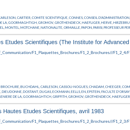
CARLESON
,
CARTIER
,
COMITE SCIENTIFIQUE
,
CONNES
,
CONSEIL D'ADMINISTRATION
E LA
,
GOORMAGHTIGH
,
GROMOV
,
GROTHENDIECK
,
HAEFLIGER
,
HERVE
,
HIRZEBR
EL
,
MONTEL
,
MOTCHANE
,
NATIONALITE
,
ORMAILLE
,
PAPON
,
PARISI
,
PROFESSEUR P
THOM
,
VAN HOVE
,
VISITEUR
,
ZAGIER
s Etudes Scientifiques (The Institute for Advanced 
,
BROCHURE
,
BUCHDAHL
,
CARLESON
,
CASSOU-NOGUES
,
CHADAM
,
CHEEGER
,
COMI
E
,
DIEUDONNE
,
DOSTANT
,
DUGAS
,
ECKMANN
,
EELLS
,
EN
,
EPSTEIN
,
FACULTE D'ORSAY
ENIERE DE LA
,
GOORMAGHTICH
,
GRIFFITH
,
GROMOV
,
GROTHENDIECK
,
HAEFLIGE
RE
,
LOOIJENA
,
MACKAY
,
MALGRANDE
,
MALINVAUD
,
MANE
,
MATHEMATIQUE
,
MAT
PAPON
,
PARISI
,
PEIXOTO
,
PHYSIQUE THEORIQUE
,
PIATETSKI-SHAPIRO
,
PLYMER
,
POLIV
s Hautes Etudes Scientifiques, avril 1983
RCHE
,
REINACH
,
ROBERTS
,
RUELLE
,
SARNAK
,
SCHILDT
,
SENECHAL
,
SERIES
,
SINAI
,
STAS
SCU
,
WASSERMANN
,
WEIPING
,
WU WEN-TSUN
,
XIN
,
ZAGIER
,
ZEEMAN
,
ZIMMER