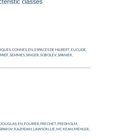
teristic classes
TIQUES
,
CONNES
,
EN
,
ESPACES DE HILBERT
,
EUCLIDE
,
MIDT
,
SEMMES
,
SINGER
,
SOBOLEV
,
SPANIER
,
DOUGLAS
,
EN
,
FOURIER
,
FRECHET
,
FREDHOLM
,
SPAROV
,
KAZHDAN
,
LAWSON
,
LIE
,
MC KEAN
,
MEHLER
,