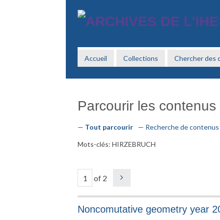
Passer
au
contenu
principal
Accueil
Collections
Chercher des
Parcourir les contenus 
Tout parcourir
Recherche de contenus
Mots-clés: HIRZEBRUCH
of 2
Noncomutative geometry year 2