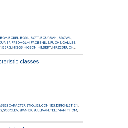
UBOV
,
BOREL
,
BORN
,
BOTT
,
BOURBAKI
,
BROWN
,
OURIER
,
FREDHOLM
,
FROBENIUS
,
FUCHS
,
GALILEE
,
ENBERG
,
HIGGS
,
HIGSON
,
HILBERT
,
HIRZEBRUCH
,
E
,
LANDI
,
LANGLANDS
,
LEBESGUE
,
LIE
,
LORENTZ
,
QUILLEN
,
RIEMANN
,
RITZ
,
ROE
,
RYDBERG
,
teristic classes
EORIE DES NOMBRES
,
VON NEUMANN
,
WASSERMAN
,
ASSES CARACTERISTIQUES
,
CONNES
,
DIRICHLET
,
EN
,
S
,
SOBOLEV
,
SPANIER
,
SULLIVAN
,
TELEMAN
,
THOM
,