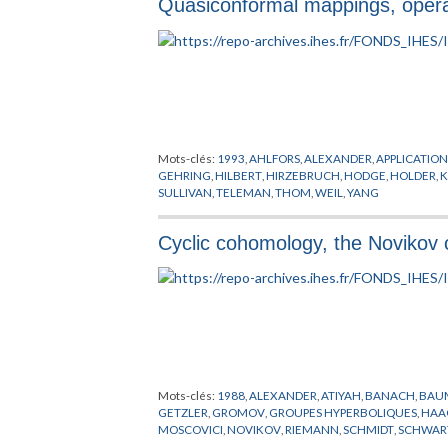
Quasiconformal mappings, operato
Mots-clés:
1993
,
AHLFORS
,
ALEXANDER
,
APPLICATIO
GEHRING
,
HILBERT
,
HIRZEBRUCH
,
HODGE
,
HOLDER
,
K
SULLIVAN
,
TELEMAN
,
THOM
,
WEIL
,
YANG
Cyclic cohomology, the Novikov 
Mots-clés:
1988
,
ALEXANDER
,
ATIYAH
,
BANACH
,
BAU
GETZLER
,
GROMOV
,
GROUPES HYPERBOLIQUES
,
HAA
MOSCOVICI
,
NOVIKOV
,
RIEMANN
,
SCHMIDT
,
SCHWAR