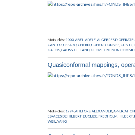
Mots-clés:
2000
,
ABEL
,
ADELE
,
ALGEBRES D'OPERATE
CANTOR
,
CESARO
,
CHERN
,
COHEN
,
CONNES
,
CUNTZ
,
GALOIS
,
GAUSS
,
GELFAND
,
GEOMETRIE NON COMMU
HOCHSCHILD
,
HOPF
,
IWASAWA
,
JACOB
,
JORDAN
,
KAD
MASKAWA
,
MILLS
,
MINKOWSKI
,
MISCENKO
,
MORITA
,
Quasiconformal mappings, operato
SCHRODINGER
,
SCHWARTZ
,
SEIBERG
,
SELBERG
,
SING
WEIL
,
WITTEN
,
YANG
,
YUKAWA
,
ZAGIER
Mots-clés:
1994
,
AHLFORS
,
ALEXANDER
,
APPLICATIO
ESPACES DE HILBERT
,
EUCLIDE
,
FREDHOLM
,
HILBERT
,
WEIL
,
YANG