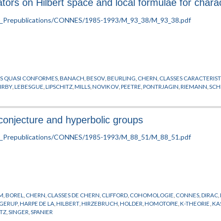
rs on Hilbert space and local formulae for charac
NS QUASI CONFORMES
,
BANACH
,
BESOV
,
BEURLING
,
CHERN
,
CLASSES CARACTERIS
IRBY
,
LEBESGUE
,
LIPSCHITZ
,
MILLS
,
NOVIKOV
,
PEETRE
,
PONTRJAGIN
,
RIEMANN
,
SCH
conjecture and hyperbolic groups
M
,
BOREL
,
CHERN
,
CLASSES DE CHERN
,
CLIFFORD
,
COHOMOLOGIE
,
CONNES
,
DIRAC
,
GERUP
,
HARPE DE LA
,
HILBERT
,
HIRZEBRUCH
,
HOLDER
,
HOMOTOPIE
,
K-THEORIE
,
KA
TZ
,
SINGER
,
SPANIER