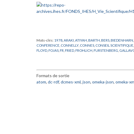
Mots-clés:
1978
,
ARAKI
,
ATIYAH
,
BARTH
,
BERS
,
BIEDENHARN
CONFERENCE
,
CONNELLY
,
CONNES
,
CONSEIL SCIENTIFIQUE
FLOYD
,
FOJAS
,
FR
,
FRIED
,
FROHLICH
,
FURSTENBERG
,
GALLAVO
HIRZEBRUCH
,
IORDACHESCU
,
JAFFE
,
JOST
,
KATZNELSON
,
KI
MARTIN
,
MATHER
,
MAZUR
,
MICHEL
,
MINNAERT
,
MISIUREWI
PATNAIK
,
PATTERSON
,
PENG
,
PEYER
,
PHYSIQUE THEORIQUE
,
RIBET
,
RUELLE
,
SATTINGER
,
SCHLESSINGER
,
SCHRADER
,
SEIL
Formats de sortie
TEMAN
,
THOM
,
THURSTON
,
TITUS
,
TODOROV
,
TRUBOWICZ
,
WOO
,
WOOD
,
ZIMMERMANN
atom
,
dc-rdf
,
dcmes-xml
,
json
,
omeka-json
,
omeka-xm