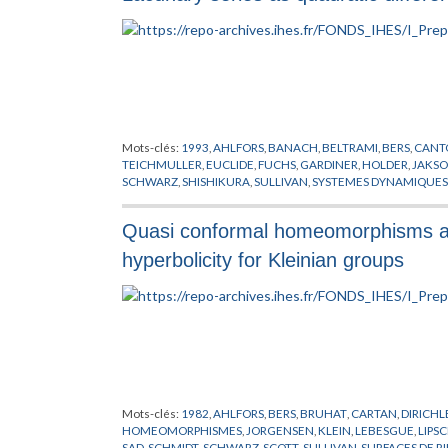
Mots-clés:
1993
,
AHLFORS
,
BANACH
,
BELTRAMI
,
BERS
,
CANT
TEICHMULLER
,
EUCLIDE
,
FUCHS
,
GARDINER
,
HOLDER
,
JAKS
SCHWARZ
,
SHISHIKURA
,
SULLIVAN
,
SYSTEMES DYNAMIQUES
Quasi conformal homeomorphisms and 
hyperbolicity for Kleinian groups
Mots-clés:
1982
,
AHLFORS
,
BERS
,
BRUHAT
,
CARTAN
,
DIRICHL
HOMEOMORPHISMES
,
JORGENSEN
,
KLEIN
,
LEBESGUE
,
LIPS
SAD
,
SCHMIDT
,
SCHWARZ
,
SCOTT
,
SULLIVAN
,
SURFACES DE 