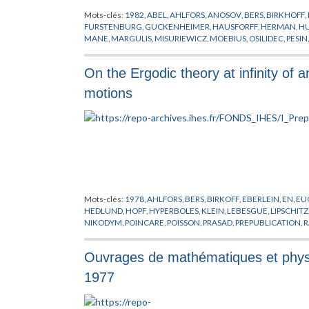
Mots-clés:
1982
,
ABEL
,
AHLFORS
,
ANOSOV
,
BERS
,
BIRKHOFF
,
FURSTENBURG
,
GUCKENHEIMER
,
HAUSFORFF
,
HERMAN
,
H
MANE
,
MARGULIS
,
MISURIEWICZ
,
MOEBIUS
,
OSILIDEC
,
PESIN
SACKSTEDER
,
SAD
,
SCHISTE ARGILEUX
,
SCHWARZ
,
SIEGEL
,
S
VON NEUMANN
On the Ergodic theory at infinity of a
motions
Mots-clés:
1978
,
AHLFORS
,
BERS
,
BIRKOFF
,
EBERLEIN
,
EN
,
EU
HEDLUND
,
HOPF
,
HYPERBOLES
,
KLEIN
,
LEBESGUE
,
LIPSCHITZ
NIKODYM
,
POINCARE
,
POISSON
,
PRASAD
,
PREPUBLICATION
,
ERGODIQUE
,
TSUJI
,
VON NEUMANN
,
YUJOBO
Ouvrages de mathématiques et phys
1977