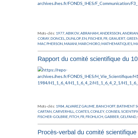
Mots-clés:
1977
,
ABIKOV
,
ABRAHAM
,
ANDERSSON
,
ANDRIA
CORAY
,
DONCEL
,
DUNLOP
,
EN
,
FISCHER
,
FR
,
GRAUERT
,
GREE
MAC PHERSON
,
MAIANI
,
MARCHIORO
,
MATHEMATIQUES
,
M
PELLEGRINOTTI
,
PENROSE
,
PHYSIQUE
,
PINKHAM
,
POHL
,
PRES
SCHWEITZER
,
SEBASTIANI
,
SHIOTA
,
SINAI
,
STEFFEN
,
STREATE
Rapport du comité scientifique du 1
WASEN
,
WIGNER
,
WOODWOARD
Mots-clés:
1984
,
ALVAREZ GAUME
,
BANCHOFF
,
BATIMENT S
CARTAN
,
CARVERHILL
,
COATES
,
CONLEY
,
CONSEIL SCIENTIF
FISCHER-GOLBRIE
,
FITCH
,
FR
,
FROHLICH
,
GABBER
,
GELFAND
,
HIRSCH
,
HSIANG
,
INFORMATIQUE
,
JAFFE
,
JONES
,
KASHIWAR
MALGRANGE
,
MARTIN
,
MICHEL
,
NAPPI
,
ORDINATEUR
,
PARISI
,
Procès-verbal du comité scientifiqu
PERMANENT
,
RAPPORT
,
RUELLE
,
RUSSE
,
SARNAK
,
SCHMIDT
,
STOLTZENBERG
,
SULLIVAN
,
THOM
,
TODOROV
,
VENKOV
,
VIS