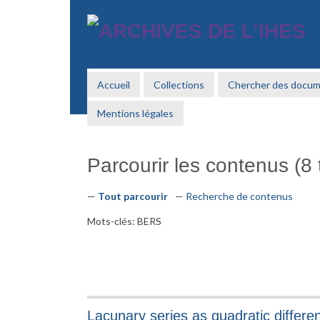
Passer
au
contenu
principal
Accueil
Collections
Chercher des docu
Mentions légales
Parcourir les contenus (8 t
Tout parcourir
Recherche de contenus
Mots-clés: BERS
Lacunary series as quadratic differe