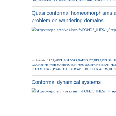
Quasi conformal homeomorphisms and
problem on wandering domains
Mots-clés:
1982
,
ABEL
,
AHLFORS
,
BARNSLEY
,
BERS
,
BEURLIN
GUCKENHEIMER
,
HARRINGTON
,
HAUSDORFF
,
HERMAN
,
HO
MANDELBROT
,
PIRANIAN
,
POINCARE
,
PREPUBLICATION
,
RIE
THEORIES DES POINTS CRITIQUES
,
THURSTON
,
TOPOLOGIE
Conformal dynamical systems