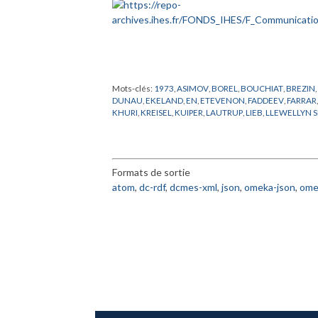
Mots-clés:
1973
,
ASIMOV
,
BOREL
,
BOUCHIAT
,
BREZIN
DUNAU
,
EKELAND
,
EN
,
ETEVENON
,
FADDEEV
,
FARRAR
KHURI
,
KREISEL
,
KUIPER
,
LAUTRUP
,
LIEB
,
LLEWELLYN 
RAPPORT
,
RUELLE
,
SACKSTEDER
,
SEMINAIRE
,
SHI
,
SMI
WOLFART
,
WOLFSTEIN
,
WU
Formats de sortie
atom
,
dc-rdf
,
dcmes-xml
,
json
,
omeka-json
,
ome