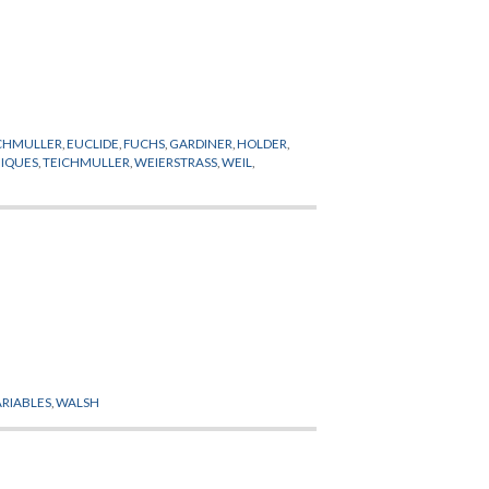
ICHMULLER
,
EUCLIDE
,
FUCHS
,
GARDINER
,
HOLDER
,
IQUES
,
TEICHMULLER
,
WEIERSTRASS
,
WEIL
,
ARIABLES
,
WALSH