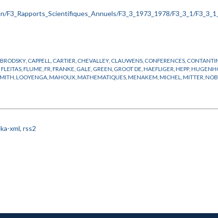
,
BRODSKY
,
CAPPELL
,
CARTIER
,
CHEVALLEY
,
CLAUWENS
,
CONFERENCES
,
CONTANTI
,
FLEITAS
,
FLUME
,
FR
,
FRANKE
,
GALE
,
GREEN
,
GROOT DE
,
HAEFLIGER
,
HEPP
,
HUGENH
SMITH
,
LOOYENGA
,
MAHOUX
,
MATHEMATIQUES
,
MENAKEM
,
MICHEL
,
MITTER
,
NOB
TH
,
SOTOANDRADE
,
SUISTERMAAT
,
SULLIVAN
,
THOM
,
THURSTON
,
TRUEMAN
,
WAGO
ka-xml
,
rss2