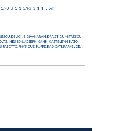
NESCU
,
DELIGNE
,
DIVAKARAN
,
DRAGT
,
DUMITRESCU
,
OLTZ
,
IHES
,
ION
,
JOSEPH
,
KAHN
,
KASTELEYN
,
KATO
,
S
,
PASOTTO
,
PHYSIQUE
,
PUPPE
,
RADICATI
,
RAFAEL DE
,
NER
,
WALDHAUSEN
,
WAN
,
WEINSTEIN
,
WILLIAMS
,