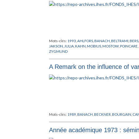
Mots-clés:
1993
,
AHLFORS
,
BANACH
,
BELTRAMI
,
BERS
JAKSON
,
JULIA
,
KAHN
,
MOBIUS
,
MOSTOW
,
POINCARE
ZYGMUND
A Remark on the influence of var
Mots-clés:
1989
,
BANACH
,
BECKNER
,
BOURGAIN
,
CA
Année académique 1973 : sémina