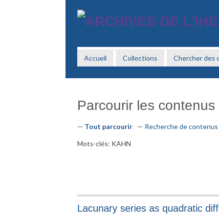
Passer
au
contenu
principal
Accueil
Collections
Chercher des
Parcourir les contenus (
Tout parcourir
Recherche de contenus
Mots-clés: KAHN
Lacunary series as quadratic dif