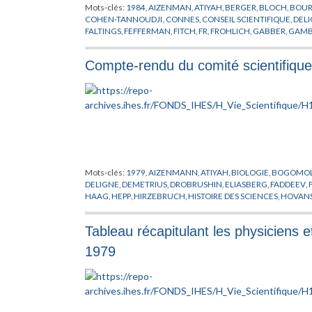
Mots-clés:
1984
,
AIZENMAN
,
ATIYAH
,
BERGER
,
BLOCH
,
BOU
COHEN-TANNOUDJI
,
CONNES
,
CONSEIL SCIENTIFIQUE
,
DEL
FALTINGS
,
FEFFERMAN
,
FITCH
,
FR
,
FROHLICH
,
GABBER
,
GAM
HIRSCH
,
HOUZEL
,
INFORMATIQUE
,
JACOB
,
JONES
,
KARCHER
MAC DUFF
,
MACPHERSON
,
MARTIN
,
MAZUR
,
MEEKS
,
MEYER
Compte-rendu du comité scientifiqu
PARISI
,
PETITOT
,
PROFESSEUR PERMANENT
,
QUILLEN
,
RAPPO
TAUBES
,
TEISSIER
,
THOM
,
VERDIER
,
VISITEUR
,
YOMDIN
,
ZAGI
Mots-clés:
1979
,
AIZENMANN
,
ATIYAH
,
BIOLOGIE
,
BOGOMO
DELIGNE
,
DEMETRIUS
,
DROBRUSHIN
,
ELIASBERG
,
FADDEEV
,
HAAG
,
HEPP
,
HIRZEBRUCH
,
HISTOIRE DES SCIENCES
,
HOVAN
MAC KEAN
,
MARGOULIS
,
MARTIN
,
MATHEMATICIEN
,
MICHE
QUILLEN
,
RAPPORT
,
RESIDENCE ORMAILLE
,
RICH
,
RUELLE
,
RU
Tableau récapitulant les physiciens e
TRUBOWITZ
,
UNESCO
,
VARCHENKO
,
VENKOV
,
VISITEUR
,
WE
1979