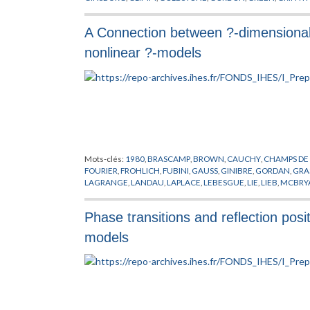
LANDAU
,
LAPLACE
,
LEBOWITZ
,
LIEB
,
MATIERE
,
MODELES MO
THIRRING
,
THOULESS
,
VILLAIN
,
WICK
A Connection between ?-dimensional 
nonlinear ?-models
Mots-clés:
1980
,
BRASCAMP
,
BROWN
,
CAUCHY
,
CHAMPS DE
FOURIER
,
FROHLICH
,
FUBINI
,
GAUSS
,
GINIBRE
,
GORDAN
,
GRA
LAGRANGE
,
LANDAU
,
LAPLACE
,
LEBESGUE
,
LIE
,
LIEB
,
MCBRY
PREPUBLICATION
,
QUARKS
,
SCHRADER
,
SEILER
,
SPENCER
,
TH
Phase transitions and reflection posit
models