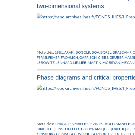
two-dimensional systems
Mots-clés:
1981
,
ARAKI
,
BOGOLIUBOV
,
BOREL
,
BRASCAMP
,
C
FERMI
,
FISHER
,
FROHLICH
,
GARRISON
,
GIBBS
,
GRUBER
,
HAMI
LEBOWITZ
,
LENNARD
,
LIE
,
LIEB
,
MARTIN
,
MC BRYAN
,
MECANI
ROMERIO
,
RUELLE
,
SHLOSMAN
,
SPENCER
,
SYMETRIE BRISEE
,
VULPIANI
,
WAGNER
,
WONG
Phase diagrams and critical properti
Mots-clés:
1980
,
AIZENMAN
,
BEREZINSKI
,
BOLTZMANN
,
BOS
DIRICHLET
,
EINSTEIN
,
ELECTRODYNAMIQUE QUANTIQUE
,
E
GINSBURG
,
GLIMM
,
GOLDSTONE
,
GORDON
,
GREEN
,
GRIFFIT