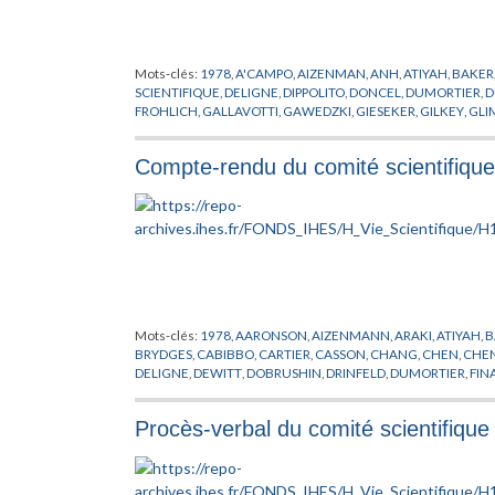
Mots-clés:
1978
,
A'CAMPO
,
AIZENMAN
,
ANH
,
ATIYAH
,
BAKER
SCIENTIFIQUE
,
DELIGNE
,
DIPPOLITO
,
DONCEL
,
DUMORTIER
,
D
FROHLICH
,
GALLAVOTTI
,
GAWEDZKI
,
GIESEKER
,
GILKEY
,
GLI
HERMAN
,
HIRSCH
,
HIRZEBRUCH
,
JAFFE
,
KATZNELSON
,
KEAN
LEHRER
,
LEHTO
,
LIEB
,
LONSTED
,
LOOIJENGA
,
MALGRANGE
,
Compte-rendu du comité scientifiqu
MICIELSKY
,
MILNE
,
MINNAERT
,
MISIUREWICZ
,
MOZRZYMAS
,
POENARU
,
RAND
,
RAPPORT
,
RAUCH
,
ROUSSARIE
,
RUELLE
,
SC
SHIMURA
,
SHINODA
,
SHINTANI
,
SHIOTA
,
SHUB
,
SIEBENMAN
TITUS
,
TRAUBER
,
TROMBA
,
VISITEUR
,
WOO
,
WRIGHT
Mots-clés:
1978
,
AARONSON
,
AIZENMANN
,
ARAKI
,
ATIYAH
,
B
BRYDGES
,
CABIBBO
,
CARTIER
,
CASSON
,
CHANG
,
CHEN
,
CHE
DELIGNE
,
DEWITT
,
DOBRUSHIN
,
DRINFELD
,
DUMORTIER
,
FIN
HERBST
,
HERMANN
,
HIRZEBRUCH
,
INFORMATIQUE
,
JIANG
,
J
LEBOWICZ
,
LENARD
,
LIEB
,
LUESCHER
,
MACPHERSON
,
MANI
Procès-verbal du comité scientifiqu
ORDINATEUR
,
PARC
,
PARISI
,
PFISTER
,
PHYSICIEN
,
PHYSIQUE T
RADICATI
,
RAPPORT
,
RESIDENCE ORMAILLE
,
RHAM DE
,
RIBET
,
SINGER
,
SOTO ANDRADE
,
STATUT
,
SULLIVAN
,
SZUES
,
T'HOOF
WEINBERG
,
WILKERSON
,
WILLIAMS
,
WU
,
ZELDOVICH
,
ZIMM