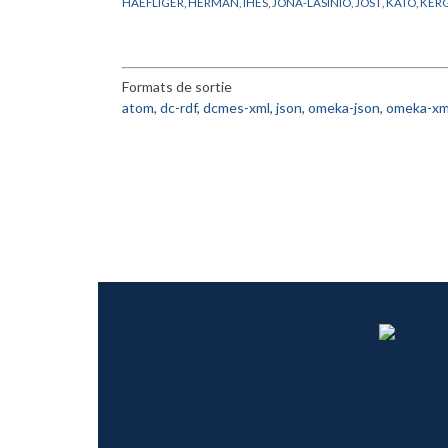
HAEFLIGER
,
HERMAN
,
IHES
,
JONA-LASINIO
,
JOST
,
KATO
,
KER
MATHEMATICIEN
,
MATHEMATIQUE
,
MICHEL
,
NATIONALITE
,
PERMANENT
,
RAPPORT
,
RICH
,
RUELLE
,
SAD
,
SHIOTA
,
SIMON
,
S
Formats de sortie
atom
,
dc-rdf
,
dcmes-xml
,
json
,
omeka-json
,
omeka-xm