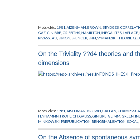
Mots-clés:
1981
,
AIZENMAN
,
BROWN
,
BRYDGES
,
CORRELAT
GAZ
,
GINIBRE
,
GRIFFITHS
,
HAMILTON
,
INEGALITES
,
LAPLACE
,
RIVASSEAU
,
SIMON
,
SPENCER
,
SPIN
,
SYMANZIK
,
THEORIE QUA
On the Triviality ??d4 theories and th
dimensions
Mots-clés:
1981
,
AISENMAN
,
BROWN
,
CALLAN
,
CHAMPS SCA
FEYNAMNN
,
FROHLICH
,
GAUSS
,
GINIBRE
,
GLIMM
,
GREEN
,
IN
MINKOWSKI
,
PREPUBLICATION
,
RENORMALISATION
,
SOKAL
,
On the Absence of spontaneous symme