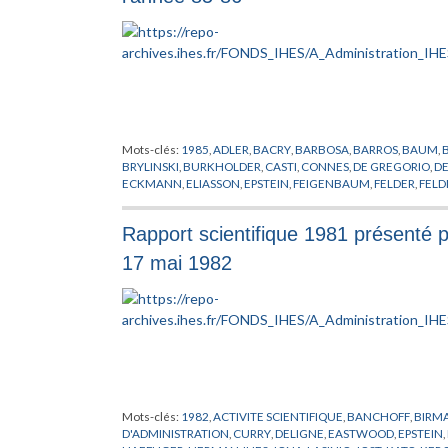
Mots-clés:
1985
,
ADLER
,
BACRY
,
BARBOSA
,
BARROS
,
BAUM
,
BRYLINSKI
,
BURKHOLDER
,
CASTI
,
CONNES
,
DE GREGORIO
,
D
ECKMANN
,
ELIASSON
,
EPSTEIN
,
FEIGENBAUM
,
FELDER
,
FEL
GAWEDSKI
,
GELFAND
,
GEOGHEGAN
,
GHYS
,
GOMEZ_MONT
,
HURDER
,
HUSEMOLLER
,
IGUSA
,
IHES
,
IMBRIE
,
ISHIKAWA
,
JAF
Rapport scientifique 1981 présenté pa
KLINGENBERG
,
KOTECKY
,
KRAUSE
,
KUPIAINEN
,
LANFORD
,
L
PHERSON
,
MADSEN
,
MAISONOBE
,
MASUDA
,
MATHEMATIQU
17 mai 1982
NISNEVICH
,
NIVAS
,
O'FARRELL
,
PALIS
,
PATERA
,
PEIXOTO
,
PETE
PROFESSEUR LONGUE DUREE
,
PROFESSEUR PERMANENT
,
QU
RUELLE
,
SCHMIDT
,
SCHOEN
,
SCHWEITZER
,
SEILER
,
SHISHIKU
STEINMANN
,
SULLIVAN
,
SWARUP
,
THOM
,
TIROZZI
,
TUKIA
,
VE
YOMDIN
,
YOUNG
,
YU
,
ZAK
,
ZEEMAN
,
ZHU
,
ZILLER
Mots-clés:
1982
,
ACTIVITE SCIENTIFIQUE
,
BANCHOFF
,
BIRM
D'ADMINISTRATION
,
CURRY
,
DELIGNE
,
EASTWOOD
,
EPSTEIN
,