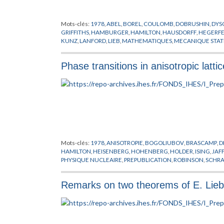
Mots-clés:
1978
,
ABEL
,
BOREL
,
COULOMB
,
DOBRUSHIN
,
DYS
GRIFFITHS
,
HAMBURGER
,
HAMILTON
,
HAUSDORFF
,
HEGERFE
KUNZ
,
LANFORD
,
LIEB
,
MATHEMATIQUES
,
MECANIQUE STAT
POSITIVITE
,
PREPUBLICATION
,
PROBABILITES
,
REFLEXION
,
RO
SINAI
,
SLAWNY
,
SPENCER
,
THEORIE DES TREILLIS
,
THOMPSO
Phase transitions in anisotropic latt
Mots-clés:
1978
,
ANISOTROPIE
,
BOGOLIUBOV
,
BRASCAMP
,
D
HAMILTON
,
HEISENBERG
,
HOHENBERG
,
HOLDER
,
ISING
,
JAF
PHYSIQUE NUCLEAIRE
,
PREPUBLICATION
,
ROBINSON
,
SCHR
Remarks on two theorems of E. Lieb