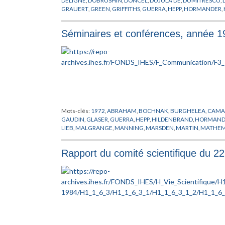
GRAUERT
,
GREEN
,
GRIFFITHS
,
GUERRA
,
HEPP
,
HORMANDER
,
LEBOWITZ
,
LENARD
,
LIEB
,
MALGRANGE
,
MANNING
,
MARTIN
OSERWALDER
,
PEGORARO
,
PEIXOTO
,
RAFAEL DE
,
RAPPORT
,
RE
Séminaires et conférences, année 1
SUBBA RAO
,
TAKENS
,
THOM
,
TRUONG
,
WAL
,
ZEEMAN
Mots-clés:
1972
,
ABRAHAM
,
BOCHNAK
,
BURGHELEA
,
CAMA
GAUDIN
,
GLASER
,
GUERRA
,
HEPP
,
HILDENBRAND
,
HORMAND
LIEB
,
MALGRANGE
,
MANNING
,
MARSDEN
,
MARTIN
,
MATHEM
O'CONNOR
,
PHAM
,
PHYSIQUE
,
RAPPORT
,
ROBBIN
,
ROELS
,
RU
SOTOMAOR
,
STERN
,
TAKENS
,
TEISSIER
,
THILLAUD
,
THOM
,
TR
Rapport du comité scientifique du 2