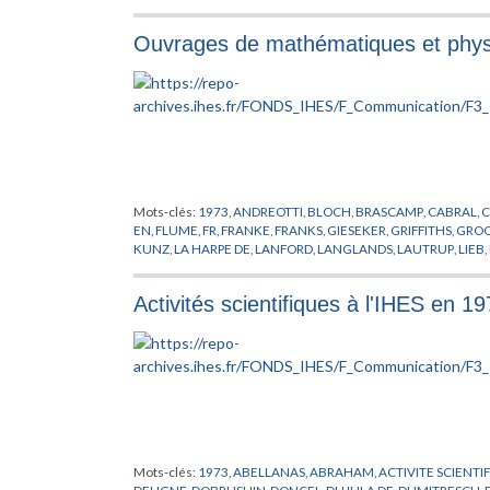
WEINSTEIN
,
WIDOM
Ouvrages de mathématiques et physi
Mots-clés:
1973
,
ANDREOTTI
,
BLOCH
,
BRASCAMP
,
CABRAL
,
C
EN
,
FLUME
,
FR
,
FRANKE
,
FRANKS
,
GIESEKER
,
GRIFFITHS
,
GROO
KUNZ
,
LA HARPE DE
,
LANFORD
,
LANGLANDS
,
LAUTRUP
,
LIEB
,
PASOTTO
,
PHYSIQUE
,
PUBLICATION
,
RAFAEL DE
,
RAPPORT
,
RO
ANDRADE
,
STREATER
,
TAKENS
,
THOM
,
THOMAS
,
TITS
,
TRUM
Activités scientifiques à l'IHES en 1
Mots-clés:
1973
,
ABELLANAS
,
ABRAHAM
,
ACTIVITE SCIENTI
DELIGNE
,
DOBRUSHIN
,
DONCEL
,
DUJULA DE
,
DUMITRESCU
,