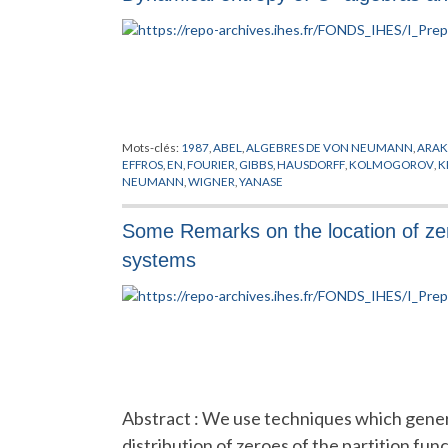
Mots-clés:
1987
,
ABEL
,
ALGEBRES DE VON NEUMANN
,
ARAK
EFFROS
,
EN
,
FOURIER
,
GIBBS
,
HAUSDORFF
,
KOLMOGOROV
,
K
NEUMANN
,
WIGNER
,
YANASE
Some Remarks on the location of zeroe
systems
Abstract : We use techniques which genera
distribution of zeroes of the partition func