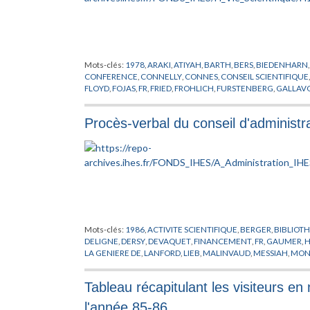
Mots-clés:
1978
,
ARAKI
,
ATIYAH
,
BARTH
,
BERS
,
BIEDENHARN
CONFERENCE
,
CONNELLY
,
CONNES
,
CONSEIL SCIENTIFIQUE
FLOYD
,
FOJAS
,
FR
,
FRIED
,
FROHLICH
,
FURSTENBERG
,
GALLAVO
HIRZEBRUCH
,
IORDACHESCU
,
JAFFE
,
JOST
,
KATZNELSON
,
KI
MARTIN
,
MATHER
,
MAZUR
,
MICHEL
,
MINNAERT
,
MISIUREWI
Procès-verbal du conseil d'administr
PATNAIK
,
PATTERSON
,
PENG
,
PEYER
,
PHYSIQUE THEORIQUE
,
RIBET
,
RUELLE
,
SATTINGER
,
SCHLESSINGER
,
SCHRADER
,
SEIL
TEMAN
,
THOM
,
THURSTON
,
TITUS
,
TODOROV
,
TRUBOWICZ
,
WOO
,
WOOD
,
ZIMMERMANN
Mots-clés:
1986
,
ACTIVITE SCIENTIFIQUE
,
BERGER
,
BIBLIOT
DELIGNE
,
DERSY
,
DEVAQUET
,
FINANCEMENT
,
FR
,
GAUMER
,
H
LA GENIERE DE
,
LANFORD
,
LIEB
,
MALINVAUD
,
MESSIAH
,
MON
SULLIVAN
,
THALER
Tableau récapitulant les visiteurs e
l'année 85-86