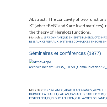
Abstract : The concavity of two functions 
K* (whereB=B* andK are fixed matrices), r
the theory of Herglotz functions.
Mots-clés:
1973
,
DYNAMIQUE
,
EN
,
EPSTEIN
,
HERGLOTZ
,
INF
RESEAUX CEREBRAUX
,
SYSTEMES COMPLEXES
,
THEORIES N
Séminaires et conférences (1977)
Mots-clés:
1977
,
A'CAMPO
,
ADACHI
,
ANDRIANOV
,
ATIYAH
,
BE
BURGHELEA
,
BURLET
,
CALLAN
,
CAMACHO
,
CARTIER
,
CERF
,
EPSTEIN
,
FEIT
,
FR
,
FROLICH
,
FULTON
,
GALLAVOTTI
,
GELFAND
,
HAGEDORN
,
HEPP
,
HUBBARD
,
IHES
,
ILIOPOULOS
,
KATZNELS
MATHEMATIQUES
,
MC KAY
,
MEHRA
,
MICHEL
,
MICHELSOHN
,