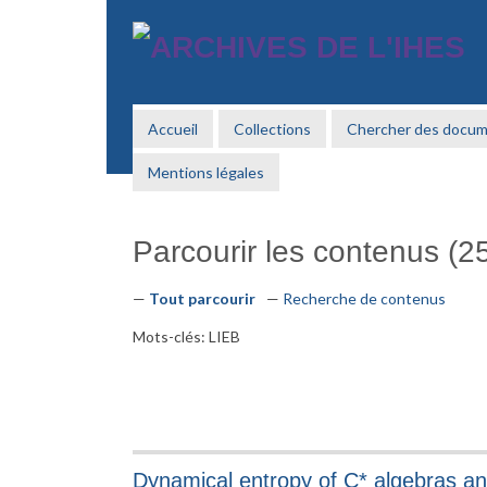
Passer
au
contenu
principal
Accueil
Collections
Chercher des docu
Mentions légales
Parcourir les contenus (25
Tout parcourir
Recherche de contenus
Mots-clés: LIEB
Dynamical entropy of C* algebras 