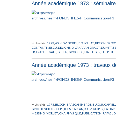
Année académique 1973 : séminaire
POUJET
,
PRZYSTAWA
,
RAPPORT
,
ROBERTS
,
RUELLE
,
RUMMLE
STEFFEN
,
STREATER
,
SULLIVAN
,
TEISSIER
,
THIRRING
,
THOM
,
T
WIGNER
,
WINKELNKEMPER
,
ZWANZIGER
Mots-clés:
1973
,
ASIMOV
,
BOREL
,
BOUCHIAT
,
BREZIN
,
BROD
CONTANTINESCU
,
DELIGNE
,
DIVAKARAN
,
DRAGT
,
DUMITRE
FR
,
FRANKE
,
GALE
,
GREEN
,
GROOT DE
,
HAEFLIGER
,
HEPP
,
HUG
KUIPER
,
LAUTRUP
,
LIEB
,
LLEWELLYN SMITH
,
LOOYENGA
,
MA
PHYSIQUE
,
PUPPE
,
RADICATI
,
RAFAEL DE
,
RAPPORT
,
RUELLE
,
S
Année académique 1973 : travaux d
SULLIVAN
,
THOM
,
THURSTON
,
TRUEMAN
,
WAGONER
,
WALD
Mots-clés:
1973
,
BLOCH
,
BRASCAMP
,
BROS
,
BUCUR
,
CAPPEL
GROTHENDIECK
,
HEPP
,
IHES
,
KAPLAN
,
KATZ
,
KUIPER
,
LA HARP
MESSING
,
MORLET
,
OKA
,
PHYSIQUE
,
PUBLICATION
,
RAFAEL D