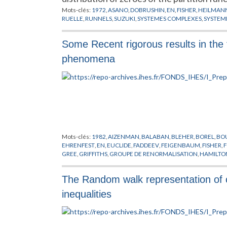
Mots-clés:
1972
,
ASANO
,
DOBRUSHIN
,
EN
,
FISHER
,
HEILMAN
RUELLE
,
RUNNELS
,
SUZUKI
,
SYSTEMES COMPLEXES
,
SYSTEM
Some Recent rigorous results in the t
phenomena
Mots-clés:
1982
,
AIZENMAN
,
BALABAN
,
BLEHER
,
BOREL
,
BO
EHRENFEST
,
EN
,
EUCLIDE
,
FADDEEV
,
FEIGENBAUM
,
FISHER
,
F
GREE
,
GRIFFITHS
,
GROUPE DE RENORMALISATION
,
HAMILTO
LASINIO
,
KADANOFF
,
KALLEN
,
LANFORD
,
LE GUILLOU
,
LEBOW
OSTERWALDER
,
PEIERLS
,
PHENOMENES CRITIQUES
,
PIROGO
The Random walk representation of c
SCHWARTZ
,
SCHWINGER
,
SENEOR
,
SIMON
,
SINAI
,
SOKAL
,
SP
TRANSITIONS DE PHASES
,
WAGNER
,
WEGNER
,
WIGHTMAN
,
inequalities