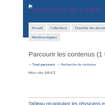
Passer
au
contenu
principal
Accueil
Collections
Chercher des docu
Mentions légales
Parcourir les contenus (1 t
Tout parcourir
Recherche de contenus
Mots-clés: BRUCE
Tableau récapitulant les physiciens e