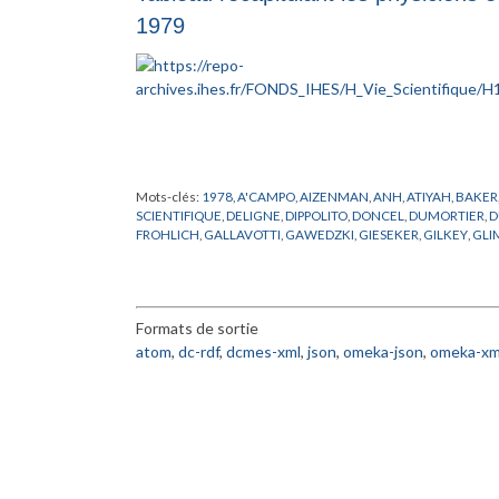
1979
Mots-clés:
1978
,
A'CAMPO
,
AIZENMAN
,
ANH
,
ATIYAH
,
BAKER
SCIENTIFIQUE
,
DELIGNE
,
DIPPOLITO
,
DONCEL
,
DUMORTIER
,
D
FROHLICH
,
GALLAVOTTI
,
GAWEDZKI
,
GIESEKER
,
GILKEY
,
GLI
HERMAN
,
HIRSCH
,
HIRZEBRUCH
,
JAFFE
,
KATZNELSON
,
KEAN
LEHRER
,
LEHTO
,
LIEB
,
LONSTED
,
LOOIJENGA
,
MALGRANGE
,
MICIELSKY
,
MILNE
,
MINNAERT
,
MISIUREWICZ
,
MOZRZYMAS
,
POENARU
,
RAND
,
RAPPORT
,
RAUCH
,
ROUSSARIE
,
RUELLE
,
SC
Formats de sortie
SHIMURA
,
SHINODA
,
SHINTANI
,
SHIOTA
,
SHUB
,
SIEBENMAN
TITUS
,
TRAUBER
,
TROMBA
,
VISITEUR
,
WOO
,
WRIGHT
atom
,
dc-rdf
,
dcmes-xml
,
json
,
omeka-json
,
omeka-xm