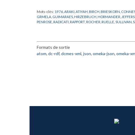
Mots-clés:
1976
,
ARAKI
,
ATIYAH
,
BIRCH
,
BRIESKORN
,
CONNE
GRMELA
,
GUIMARAES
,
HIRZEBRUCH
,
HORMANDER
,
JEFFER
PENROSE
,
RADICATI
,
RAPPORT
,
ROCHER
,
RUELLE
,
SULLIVAN
,
Formats de sortie
atom
,
dc-rdf
,
dcmes-xml
,
json
,
omeka-json
,
omeka-xm