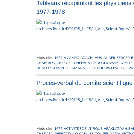
Tableaux récapitulant les physiciens 
MICIELSKY
,
MILNE
,
MINNAERT
,
MISIUREWICZ
,
MOZRZYMAS
,
POENARU
,
RAND
,
RAPPORT
,
RAUCH
,
ROUSSARIE
,
RUELLE
,
SC
1977-1978
SHIMURA
,
SHINODA
,
SHINTANI
,
SHIOTA
,
SHUB
,
SIEBENMAN
TITUS
,
TRAUBER
,
TROMBA
,
VISITEUR
,
WOO
,
WRIGHT
Mots-clés:
1977
,
A'CAMPO
,
ADACHI
,
AUSLANDER
,
BERGER
,
B
CHAPERON
,
CHEEGER
,
CHEHATA
,
CHOODNOVSKY
,
COMITE 
DUNLOP
,
DUPONT
,
ECKMANN
,
EELLS
,
EHLERS
,
EPSTEIN
,
FOW
HIRZEBRUCH
,
HOLMANN
,
ILLMAN
,
KATZ
,
KATZNELSON
,
KIM
LENSTRA
,
LICHTENBAUM
,
LOOIJENGA
,
LOUCK
,
MANIN
,
MAT
Procès-verbal du comité scientifiqu
MOSTOWSKI
,
MOVIKOV
,
MOZRZYMAS
,
O'RAIFEARTAIGH
,
OG
RAPPORT
,
RIBET
,
RUELLE
,
RUMMLER
,
RUSSMANN
,
SCHLESSI
STARK
,
STERN
,
STEWART
,
SULLIVAN
,
TANNENBAUM
,
THICKS
WIGHTMAN
,
WOUTHUYSEN
,
YAU
,
ZEEMAN
,
ZEHNDER
Mots-clés:
1977
,
ACTIVITE SCIENTIFIQUE
,
ARAKI
,
ATIYAH
,
BA
CHEEGER
,
CHRISTODULO
,
CONNES
,
CONSEIL D'ADMINISTRA