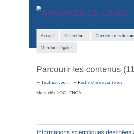
Passer
au
contenu
principal
Accueil
Collections
Chercher des docu
Mentions légales
Parcourir les contenus (11
Tout parcourir
Recherche de contenus
Mots-clés: LOOIJENGA
Informations scientifiques destinées