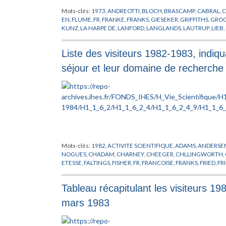
Mots-clés:
1973
,
ANDREOTTI
,
BLOCH
,
BRASCAMP
,
CABRAL
,
C
EN
,
FLUME
,
FR
,
FRANKE
,
FRANKS
,
GIESEKER
,
GRIFFITHS
,
GROO
KUNZ
,
LA HARPE DE
,
LANFORD
,
LANGLANDS
,
LAUTRUP
,
LIEB
,
PASOTTO
,
PHYSIQUE
,
PUBLICATION
,
RAFAEL DE
,
RAPPORT
,
RO
ANDRADE
,
STREATER
,
TAKENS
,
THOM
,
THOMAS
,
TITS
,
TRUM
Liste des visiteurs 1982-1983, indiqua
séjour et leur domaine de recherche
Mots-clés:
1982
,
ACTIVITE SCIENTIFIQUE
,
ADAMS
,
ANDERSE
NOGUES
,
CHADAM
,
CHARNEY
,
CHEEGER
,
CHLLINGWORTH
,
ETESSE
,
FALTINGS
,
FISHER
,
FR
,
FRANCOISE
,
FRANKS
,
FRIED
,
FR
HAMBLETON
,
HAZEWINKEL
,
HEATH-BROWN
,
JARIC
,
KERVAI
LICHTENBAUM
,
LISTE
,
LOOIJENGA
,
LUSZTIG
,
LYONS
,
MAGAL
Tableau récapitulant les visiteurs 1
MATHER
,
MAYER
,
MILLS
,
MOND
,
MOROS
,
MOZRZYMAS
,
MUK
PENROSE
,
PHYSIQUE
,
PIATETSKII SHAPIRO
,
PLYMEN
,
POHLME
mars 1983
ROCH
,
RYAN
,
SALAMON
,
SENECHAL
,
SINGHOF
,
SLODOWY
,
S
TOLEDO
,
VAINSENCHER
,
VAN ENTER
,
VELO
,
VERSCHOREN
,
V
XIN
,
YANG
,
ZEEMAN