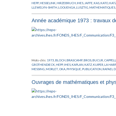
HEPP
,
HESSELINK
,
HIRZEBRUCH
,
IHES
,
JAFFE
,
KAS
,
KATO
,
KAT
LLEWELYN-SMITH
,
LOOIJENGA
,
LUSZTIG
,
MATHEMATIQUES
MORTON
,
NAMIKAWA
,
NOBS
,
OKA
,
PHYSIQUE
,
POENARU
,
PU
SIERSMA
,
SPANIER
,
SPENCER
,
WESTWICK
,
WHEELER
,
ZAGIER
,
Année académique 1973 : travaux d
Mots-clés:
1973
,
BLOCH
,
BRASCAMP
,
BROS
,
BUCUR
,
CAPPEL
GROTHENDIECK
,
HEPP
,
IHES
,
KAPLAN
,
KATZ
,
KUIPER
,
LA HARP
MESSING
,
MORLET
,
OKA
,
PHYSIQUE
,
PUBLICATION
,
RAFAEL D
WEINSTEIN
,
WIDOM
Ouvrages de mathématiques et physi