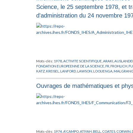
Science, le 25 septembre 1978, et 
d'administration du 24 novembre 19
Mots-clés:
1978
,
ACTIVITE SCIENTIFIQUE
,
ARAKI
,
AUSLANDE
FONDATION EUROPEENNE DE LA SCIENCE
,
FR
,
FROHLICH
,
FU
KATZ
,
KREISEL
,
LANFORD
,
LAWSON
,
LOOIJENGA
,
MALGRAN
PHYSIQUE
,
PINKHAM
,
PROFESSEUR
,
RAPPORT
,
ROUSSARIE
,
RU
THOM
,
VISITEUR
Ouvrages de mathématiques et physi
Mots-clés:
1974
,
A'CAMPO
,
ATIYAH
,
BELL
,
COATES
,
CORWIN
,