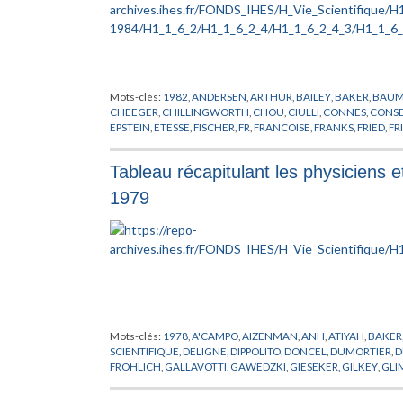
Mots-clés:
1982
,
ANDERSEN
,
ARTHUR
,
BAILEY
,
BAKER
,
BAU
CHEEGER
,
CHILLINGWORTH
,
CHOU
,
CIULLI
,
CONNES
,
CONSE
EPSTEIN
,
ETESSE
,
FISCHER
,
FR
,
FRANCOISE
,
FRANKS
,
FRIED
,
FR
HAEFLIGER
,
HAMBLETON
,
HAZEWINKEL
,
HEATH-BROWN
,
J
LICHTENBAUM
,
LOOIJENGA
,
LUSZTIG
,
MAGALHAES
,
MALG
Tableau récapitulant les physiciens e
MICHEL
,
MILNE
,
MOND
,
MOROZ
,
MOZRZYMAS
,
MUKAMEL
,
N
PETITOT
,
PHYSICIEN
,
PHYSIQUE
,
PIATETSKII SHAPIRO
,
PLYMEN
1979
SALAMON
,
SENECHAL
,
SINGHOF
,
SLODOWY
,
SOUDRY
,
STAN
TIROZZI
,
TITS
,
TOLEDO
,
TORPE
,
VAINSENCHER
,
VAN ENTER
,
V
WIGHTMAN
,
WOJTKOWIAK
,
WU
,
ZEEMAN
,
ZIMMER
Mots-clés:
1978
,
A'CAMPO
,
AIZENMAN
,
ANH
,
ATIYAH
,
BAKER
SCIENTIFIQUE
,
DELIGNE
,
DIPPOLITO
,
DONCEL
,
DUMORTIER
,
D
FROHLICH
,
GALLAVOTTI
,
GAWEDZKI
,
GIESEKER
,
GILKEY
,
GLI
HERMAN
,
HIRSCH
,
HIRZEBRUCH
,
JAFFE
,
KATZNELSON
,
KEAN
LEHRER
,
LEHTO
,
LIEB
,
LONSTED
,
LOOIJENGA
,
MALGRANGE
,