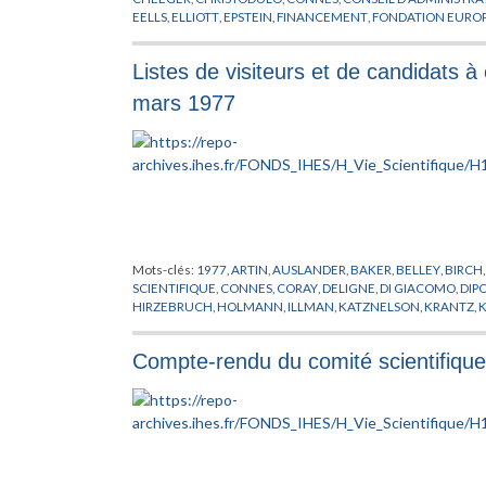
EELLS
,
ELLIOTT
,
EPSTEIN
,
FINANCEMENT
,
FONDATION EUROP
HAWKING
,
HERMAN
,
HIRZEBRUCH
,
JAFFE
,
JOST
,
KUIPER
,
KU
MATHEMATIQUE
,
MICHEL
,
MINNAERT
,
MISIUREWICZ
,
MOST
Listes de visiteurs et de candidats à
OSTERWALDER
,
PENROSE
,
PHYSICIEN
,
PHYSIQUE THEORIQU
RADICATI
,
RAPPORT
,
ROUSSARIE
,
RUELLE
,
SCHNEIDER
,
SCHWE
mars 1977
THICKSTUN
,
THOM
,
TITS
,
VISITEUR
,
WEINSTEIN
,
YAU
,
ZEHND
Mots-clés:
1977
,
ARTIN
,
AUSLANDER
,
BAKER
,
BELLEY
,
BIRCH
SCIENTIFIQUE
,
CONNES
,
CORAY
,
DELIGNE
,
DI GIACOMO
,
DIP
HIRZEBRUCH
,
HOLMANN
,
ILLMAN
,
KATZNELSON
,
KRANTZ
,
K
LOOIJENGA
,
MACKEY
,
MATHEMATICIEN
,
MAYER
,
MAZUR
,
MI
SHAPIRO
,
POHL
,
RADICATI
,
RICE
,
ROBINSON
,
RUELLE
,
RUMML
Compte-rendu du comité scientifiqu
SULLIVAN
,
THOM
,
TIJDEMAN
,
TITS
,
TITUS
,
USHIKI
,
VISITEUR
,