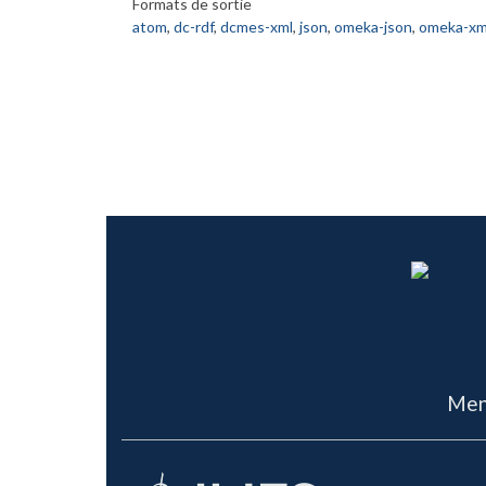
Formats de sortie
atom
,
dc-rdf
,
dcmes-xml
,
json
,
omeka-json
,
omeka-xm
Men