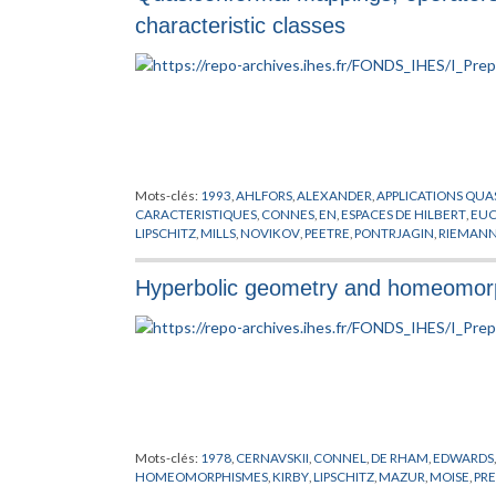
characteristic classes
Mots-clés:
1993
,
AHLFORS
,
ALEXANDER
,
APPLICATIONS QUA
CARACTERISTIQUES
,
CONNES
,
EN
,
ESPACES DE HILBERT
,
EUC
LIPSCHITZ
,
MILLS
,
NOVIKOV
,
PEETRE
,
PONTRJAGIN
,
RIEMAN
THOM
,
WEIL
,
YANG
Hyperbolic geometry and homeomor
Mots-clés:
1978
,
CERNAVSKII
,
CONNEL
,
DE RHAM
,
EDWARDS
HOMEOMORPHISMES
,
KIRBY
,
LIPSCHITZ
,
MAZUR
,
MOISE
,
PR