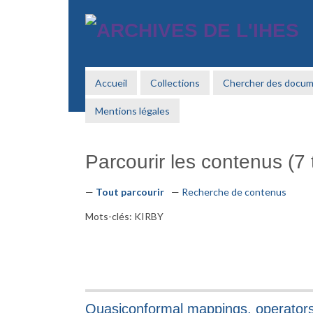
Passer
au
contenu
principal
Accueil
Collections
Chercher des docu
Mentions légales
Parcourir les contenus (7 t
Tout parcourir
Recherche de contenus
Mots-clés: KIRBY
Quasiconformal mappings, operators 