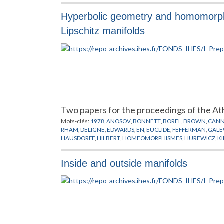
Hyperbolic geometry and homomorph
Lipschitz manifolds
Two papers for the proceedings of the A
Mots-clés:
1978
,
ANOSOV
,
BONNETT
,
BOREL
,
BROWN
,
CAN
RHAM
,
DELIGNE
,
EDWARDS
,
EN
,
EUCLIDE
,
FEFFERMAN
,
GALE
HAUSDORFF
,
HILBERT
,
HOMEOMORPHISMES
,
HUREWICZ
,
K
MILLSON
,
MOBIUS
,
MOISE
,
MOSTOW
,
NIELSON
,
NORVIKOV
,
SCHOENFLIES
,
SIEBENMANN
,
STERN
,
STIEFEL
,
SULLIVAN
,
TE
Inside and outside manifolds