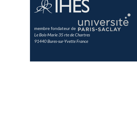
membre fondateur de
Le Bois-Marie 35 rte de Chartres
91440 Bures-sur-Yvette France