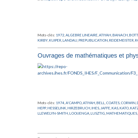
Mots-clés:
1972
,
ALGEBRE LINEAIRE
,
ATIYAH
,
BANACH
,
BOT
KIRBY
,
KUIPER
,
LANDAU
,
PREPUBLICATION
,
REIDEMEISTER
,
R
Ouvrages de mathématiques et physi
Mots-clés:
1974
,
A'CAMPO
,
ATIYAH
,
BELL
,
COATES
,
CORWIN
,
HEPP
,
HESSELINK
,
HIRZEBRUCH
,
IHES
,
JAFFE
,
KAS
,
KATO
,
KAT
LLEWELYN-SMITH
,
LOOIJENGA
,
LUSZTIG
,
MATHEMATIQUES
MORTON
,
NAMIKAWA
,
NOBS
,
OKA
,
PHYSIQUE
,
POENARU
,
PU
SIERSMA
,
SPANIER
,
SPENCER
,
WESTWICK
,
WHEELER
,
ZAGIER
,