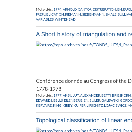
Mots-clés:
1974
,
ARNOLD
,
CANTOR
,
DISTRIBUTION
,
EN
,
EUCL
PREPUBLICATION
,
RIEMANN
,
SIEBEN%ANN
,
SMALE
,
SULLIVA
VARIABLES
,
WIHTEHEAD
A Short history of triangulation and 
Conférence donnée au Congress of the D
1778-1978
Mots-clés:
1977
,
AKBULUT
,
ALEXANDER
,
BETTI
,
BRIESKORN
,
EDWARDS
,
EELLS
,
EILENBERG
,
EN
,
EULER
,
GALEWSKI
,
GORD
KERVAIRE
,
KING
,
KIRBY
,
KUIPER
,
LIPSCHITZ
,
LOJACIEWICZ
,
MA
NOVIKOV
,
PAPAKYRIOKOPOULOS
,
POENARU
,
POINCARE
,
PON
STALLINGS
,
STEENROD
,
STERNE
,
SULLIVAN
,
TAMURA
,
THOM
,
Topological classification of linear
WHITEHEAD
,
ZEEMAN