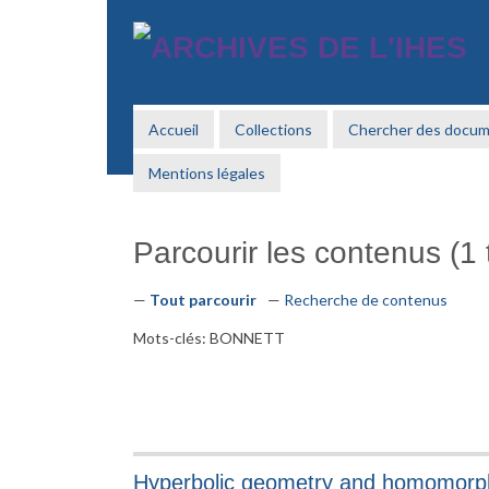
Passer
au
contenu
principal
Accueil
Collections
Chercher des docu
Mentions légales
Parcourir les contenus (1 t
Tout parcourir
Recherche de contenus
Mots-clés: BONNETT
Hyperbolic geometry and homomorph