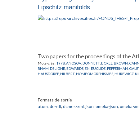
Lipschitz manifolds
Two papers for the proceedings of the A
Mots-clés:
1978
,
ANOSOV
,
BONNETT
,
BOREL
,
BROWN
,
CAN
RHAM
,
DELIGNE
,
EDWARDS
,
EN
,
EUCLIDE
,
FEFFERMAN
,
GALE
HAUSDORFF
,
HILBERT
,
HOMEOMORPHISMES
,
HUREWICZ
,
K
MILLSON
,
MOBIUS
,
MOISE
,
MOSTOW
,
NIELSON
,
NORVIKOV
,
SCHOENFLIES
,
SIEBENMANN
,
STERN
,
STIEFEL
,
SULLIVAN
,
TE
Formats de sortie
atom
,
dc-rdf
,
dcmes-xml
,
json
,
omeka-json
,
omeka-xm