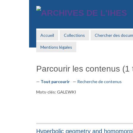
Passer
au
contenu
principal
Accueil
Collections
Chercher des docu
Mentions légales
Parcourir les contenus (1 t
Tout parcourir
Recherche de contenus
Mots-clés: GALEWKI
Hyperbolic geometry and homomorph