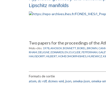
Lipschitz manifolds
Two papers for the proceedings of the A
Mots-clés:
1978
,
ANOSOV
,
BONNETT
,
BOREL
,
BROWN
,
CAN
RHAM
,
DELIGNE
,
EDWARDS
,
EN
,
EUCLIDE
,
FEFFERMAN
,
GALE
HAUSDORFF
,
HILBERT
,
HOMEOMORPHISMES
,
HUREWICZ
,
K
MILLSON
,
MOBIUS
,
MOISE
,
MOSTOW
,
NIELSON
,
NORVIKOV
,
SCHOENFLIES
,
SIEBENMANN
,
STERN
,
STIEFEL
,
SULLIVAN
,
TE
Formats de sortie
atom
,
dc-rdf
,
dcmes-xml
,
json
,
omeka-json
,
omeka-xm