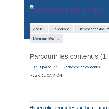
Passer
au
contenu
principal
Accueil
Collections
Chercher des docu
Mentions légales
Parcourir les contenus (1 t
Tout parcourir
Recherche de contenus
Mots-clés: CANNON
Hyperbolic geometry and homomorph