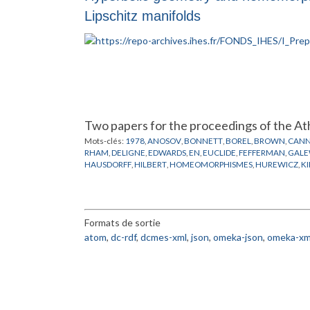
Lipschitz manifolds
Two papers for the proceedings of the A
Mots-clés:
1978
,
ANOSOV
,
BONNETT
,
BOREL
,
BROWN
,
CAN
RHAM
,
DELIGNE
,
EDWARDS
,
EN
,
EUCLIDE
,
FEFFERMAN
,
GALE
HAUSDORFF
,
HILBERT
,
HOMEOMORPHISMES
,
HUREWICZ
,
K
MILLSON
,
MOBIUS
,
MOISE
,
MOSTOW
,
NIELSON
,
NORVIKOV
,
SCHOENFLIES
,
SIEBENMANN
,
STERN
,
STIEFEL
,
SULLIVAN
,
TE
Formats de sortie
atom
,
dc-rdf
,
dcmes-xml
,
json
,
omeka-json
,
omeka-xm