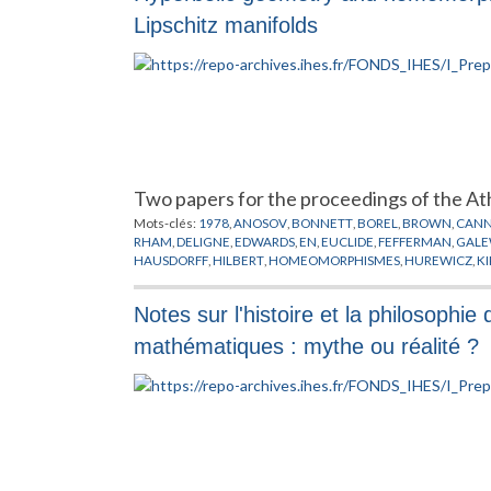
Lipschitz manifolds
Two papers for the proceedings of the A
Mots-clés:
1978
,
ANOSOV
,
BONNETT
,
BOREL
,
BROWN
,
CAN
RHAM
,
DELIGNE
,
EDWARDS
,
EN
,
EUCLIDE
,
FEFFERMAN
,
GALE
HAUSDORFF
,
HILBERT
,
HOMEOMORPHISMES
,
HUREWICZ
,
K
MILLSON
,
MOBIUS
,
MOISE
,
MOSTOW
,
NIELSON
,
NORVIKOV
,
SCHOENFLIES
,
SIEBENMANN
,
STERN
,
STIEFEL
,
SULLIVAN
,
TE
Notes sur l'histoire et la philosophi
mathématiques : mythe ou réalité ?