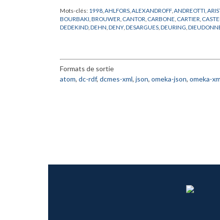
Mots-clés:
1998
,
AHLFORS
,
ALEXANDROFF
,
ANDREOTTI
,
ARI
BOURBAKI
,
BROUWER
,
CANTOR
,
CARBONE
,
CARTIER
,
CAST
DEDEKIND
,
DEHN
,
DENY
,
DESARGUES
,
DEURING
,
DIEUDONN
ERLANGEN
,
EUCLIDE
,
EULER
,
EURING
,
FR
,
FRAENKEL
,
FRECH
GODEMONT
,
GOURSAT
,
GRAUERT
,
GROTHENDIECK
,
HAMIL
HODGE
,
HUREWICZ
,
ISOMORPHISMES
,
KANT
,
KEPLER
,
KILLI
LEFSCHETZ
,
LEIBNIZ
,
LERAY
,
LEVI-CIVITA
,
LIE
,
LIONS
,
LOBACH
Formats de sortie
MATHEMATIQUES
,
MORSE
,
NEWTON
,
NOETHER
,
OKA
,
PATRA
PREPUBLICATION
,
PTOLEMEE
,
PYTHAGORE
,
ROBINSON
,
ROC
atom
,
dc-rdf
,
dcmes-xml
,
json
,
omeka-json
,
omeka-xm
STONE
,
STRUCTURALISME
,
THEORIE DES FONCTEURS
,
THO
VAN DER
,
WEBER
,
WEIL
,
WEYL
,
ZARISKI
,
ZERMELO
,
ZORN