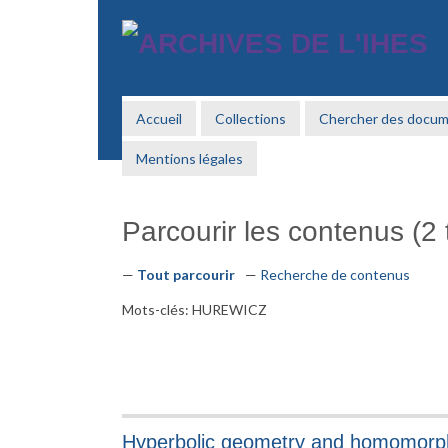
Passer
au
contenu
principal
Accueil
Collections
Chercher des docu
Mentions légales
Parcourir les contenus (2 t
Tout parcourir
Recherche de contenus
Mots-clés: HUREWICZ
Hyperbolic geometry and homomorph