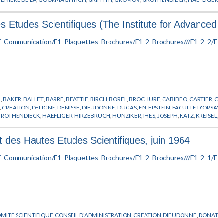
RE
,
LOOIJENA
,
MACKAY
,
MALGRANDE
,
MALINVAUD
,
MANE
,
MATHEMATIQUE
,
MAT
PAPON
,
PARISI
,
PEIXOTO
,
PHYSIQUE THEORIQUE
,
PIATETSKI-SHAPIRO
,
PLYMER
,
POLIV
es Etudes Scientifiques (The Institute for Advanced
RCHE
,
REINACH
,
ROBERTS
,
RUELLE
,
SARNAK
,
SCHILDT
,
SENECHAL
,
SERIES
,
SINAI
,
STAS
SCU
,
WASSERMANN
,
WEIPING
,
WU WEN-TSUN
,
XIN
,
ZAGIER
,
ZEEMAN
,
ZIMMER
R
,
BAKER
,
BALLET
,
BARRE
,
BEATTIE
,
BIRCH
,
BOREL
,
BROCHURE
,
CABIBBO
,
CARTIER
,
N
,
CREATION
,
DELIGNE
,
DENISSE
,
DIEUDONNE
,
DUGAS
,
EN
,
EPSTEIN
,
FACULTE D'ORSA
GROTHENDIECK
,
HAEFLIGER
,
HIRZEBRUCH
,
HUNZIKER
,
IHES
,
JOSEPH
,
KATZ
,
KREISEL
EL
,
MOTCHANE
,
NATIONALITE
,
NEWHOUSE
,
OPPENHEIMER
,
PENROSE
,
PERES
,
PHYS
HERCHE
,
RUELLE
,
SCHNEIDER
,
SHINTANI
,
SHIOTA
,
SULLIVAN
,
THOM
,
TITS
,
VISITEUR
,
W
tut des Hautes Etudes Scientifiques, juin 1964
MITE SCIENTIFIQUE
,
CONSEIL D'ADMINISTRATION
,
CREATION
,
DIEUDONNE
,
DONAT