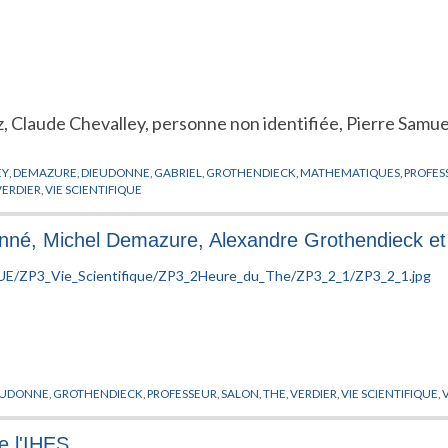
z, Claude Chevalley, personne non identifiée, Pierre Samu
EY
,
DEMAZURE
,
DIEUDONNE
,
GABRIEL
,
GROTHENDIECK
,
MATHEMATIQUES
,
PROFES
VERDIER
,
VIE SCIENTIFIQUE
onné, Michel Demazure, Alexandre Grothendieck e
EUDONNE
,
GROTHENDIECK
,
PROFESSEUR
,
SALON
,
THE
,
VERDIER
,
VIE SCIENTIFIQUE
,
e l'IHES