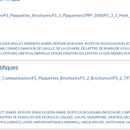
AUGER
,
BALLET
,
BARDEEN
,
BARRE
,
BERGER
,
BOEGNER
,
BOITEUX
,
BOUGUIGNON
,
B
AR
,
CONNES
,
DAMOUR
,
DE GAULLE
,
DE LA GENIERE
,
DE LATTRE
,
DE RHAM
,
DE VOG
N
,
DOTHAN
,
DREYFUS
,
DRINFELD
,
DYSON
,
EINSTEIN
,
EN
,
EPSTEIN
,
EULER
,
FAVARD
,
FE
OV
,
GROTHENDIECK
,
GURSEY
,
HAWKING
,
HIRONAKA
,
HISTOIRE
,
HODGE
,
IHES
,
JAFE
HMANN
,
LELONG
,
LENINE
,
LIE
,
MANIN
,
MAO
,
MASSA
,
MASSE
,
MAZUR
,
MCCARTHY
,
ME
tifiques
ERLS
,
PERES
,
PERRIN
,
PICARD
,
POINCARE
,
POISSON
,
PONMIDOU
,
REYNACH
,
RIEMANN
,
RAIS
,
THOM
,
TITS
,
TRICOT
,
TRIMBACH
,
VALETTA
,
VIGIER
,
VON NEUMANN
,
WEIL
,
WEI
LET
,
BARRE
,
BERGER
,
BIANCHI
,
BOIS-MARIE
,
BOITEUX
,
BOURGAIN
,
BROCHURE
,
CAR
INSTEIN
,
FR
,
FRANCOIS 1ER
,
FROHLICH
,
GALILEE
,
GAUSS
,
GRANPIERRE
,
GRATIEN
,
GR
ITZ
,
LEIBNITZ
,
LIONS
,
MATHEMATIQUES
,
MAXWELL
,
MELA
,
MICHEL
,
MOTCHANE
,
N
IQUE
,
PLATON
,
POINCARE
,
POMPIDOU
,
PUBLICATIONS
,
REICHENBACH
,
RICCI
,
RUELLE