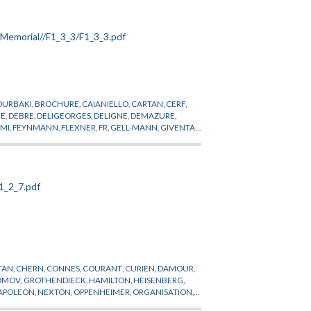
OURBAKI
,
BROCHURE
,
CAIANIELLO
,
CARTAN
,
CERF
,
UE
,
DEBRE
,
DELIGEORGES
,
DELIGNE
,
DEMAZURE
,
RMI
,
FEYNMANN
,
FLEXNER
,
FR
,
GELL-MANN
,
GIVENTAL
,
,
KALLEN
,
KASTLER
,
KERENSKI
,
KHURI
,
KING
,
NDES-FRANCE
,
MICHEL
,
MINKOWSKI
,
MONTEL
,
ROLAND
,
ROLLAND
,
RUELLE
,
RYZANEK
,
SERRE
,
SKOPT
,
WIGHTMAN
,
WITTEN
,
ZEEMANFIELDS
TAN
,
CHERN
,
CONNES
,
COURANT
,
CURIEN
,
DAMOUR
,
OMOV
,
GROTHENDIECK
,
HAMILTON
,
HEISENBERG
,
APOLEON
,
NEXTON
,
OPPENHEIMER
,
ORGANISATION
,
,
SAVARY
,
SCHRODINGER
,
SCIENCES DE L'HOMME
,