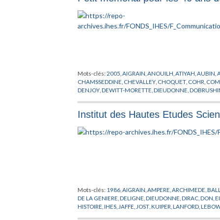
Mots-clés:
2005
,
AIGRAIN
,
ANOUILH
,
ATIYAH
,
AUBIN
,
CHAMSSEDDINE
,
CHEVALLEY
,
CHOQUET
,
COHR
,
COM
DENJOY
,
DEWITT-MORETTE
,
DIEUDONNE
,
DOBRUSHI
GODEL
,
GODEMENT
,
GOEBBEL
,
GRANDPIERRE
,
GROM
KONTSEVITCH
,
KRONLUND
,
KUIPER
,
LAGAYETTE
,
LE
Institut des Hautes Etudes Scien
MOTCHANE
,
NEEMAN
,
NOETHER
,
OPPENHEIMER
,
PEI
SHOCKLEY
,
SINAI
,
SMOLNI
,
SULLIVAN
,
TAYLOR
,
THIME
Mots-clés:
1986
,
AIGRAIN
,
AMPERE
,
ARCHIMEDE
,
BAL
DE LA GENIERE
,
DELIGNE
,
DIEUDONNE
,
DIRAC
,
DON
,
E
HISTOIRE
,
IHES
,
JAFFE
,
JOST
,
KUIPER
,
LANFORD
,
LEBOW
ORMAILLE
,
PASCAL
,
PERES
,
PERRIN
,
PHYSIQUE THEOR