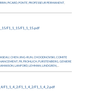
ERRIN
,
PICARD
,
PONTE
,
PROFESSEUR PERMANENT
,
CASEAU
,
CHEN JING-RUN
,
CHOODNOVSKI
,
COMITE
INANCEMENT
,
FR
,
FROHLICH
,
FURSTENBERG
,
GENIERE
LAMAISON
,
LANFORD
,
LEHMAN
,
LINDGREN
,
IQUE THEORIQUE
,
PINKHAM
,
PROFESSEUR
U YONG-SHI
,
ZIMMERMANN