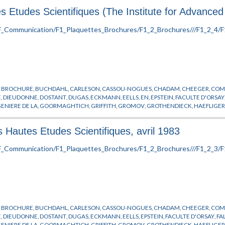
YL
,
ZEEMAN
s Etudes Scientifiques (The Institute for Advanced 
,
BROCHURE
,
BUCHDAHL
,
CARLESON
,
CASSOU-NOGUES
,
CHADAM
,
CHEEGER
,
COMI
E
,
DIEUDONNE
,
DOSTANT
,
DUGAS
,
ECKMANN
,
EELLS
,
EN
,
EPSTEIN
,
FACULTE D'ORSAY
ENIERE DE LA
,
GOORMAGHTICH
,
GRIFFITH
,
GROMOV
,
GROTHENDIECK
,
HAEFLIGE
RE
,
LOOIJENA
,
MACKAY
,
MALGRANDE
,
MALINVAUD
,
MANE
,
MATHEMATIQUE
,
MAT
PAPON
,
PARISI
,
PEIXOTO
,
PHYSIQUE THEORIQUE
,
PIATETSKI-SHAPIRO
,
PLYMER
,
POLIV
s Hautes Etudes Scientifiques, avril 1983
RCHE
,
REINACH
,
ROBERTS
,
RUELLE
,
SARNAK
,
SCHILDT
,
SENECHAL
,
SERIES
,
SINAI
,
STAS
SCU
,
WASSERMANN
,
WEIPING
,
WU WEN-TSUN
,
XIN
,
ZAGIER
,
ZEEMAN
,
ZIMMER
,
BROCHURE
,
BUCHDAHL
,
CARLESON
,
CASSOU-NOGUES
,
CHADAM
,
CHEEGER
,
COMI
E
,
DIEUDONNE
,
DOSTANT
,
DUGAS
,
ECKMANN
,
EELLS
,
EPSTEIN
,
FACULTE D'ORSAY
,
FA
ENIERE DE LA
,
GOORMAGHTICH
,
GRIFFITH
,
GROMOV
,
GROTHENDIECK
,
HAEFLIGE