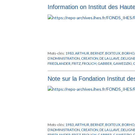
SULLIVAN
,
SYLVESTER
,
TAKENS
,
THOM
,
VAN HOVE
,
WE
Information on Institut des Haute
Mots-clés:
1983
,
ARTHUR
,
BERNDT
,
BOITEUX
,
BORHO
D'ADMINISTRATION
,
CREATION
,
DE LA LLAVE
,
DELIGN
FRIEDLANDER
,
FRITZ
,
FROLICH
,
GABBER
,
GAWEDZKI
,
G
JARIC
,
KUIPER
,
LANFORD
,
LAWSON
,
LEHMANN
,
LEMAI
MOZRZYMAS
,
NATIONALITE
,
O'RAIFEARTAIGH
,
PALIS
,
Note sur la Fondation Institut de
MATHEMATIQUES
,
RADICATI
,
RAGUNATHAN
,
RECHE
TRESSER
,
VAN HOVE
,
VELO
,
VIRO
,
VISITEUR
,
VOICULE
Mots-clés:
1983
,
ARTHUR
,
BERNDT
,
BOITEUX
,
BORHO
D'ADMINISTRATION
,
CREATION
,
DE LA LLAVE
,
DELIGN
FRIEDLANDER
,
FRITZ
,
FROLICH
,
GABBER
,
GAWEDZKI
,
G