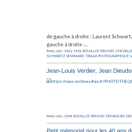
de gauche à droite : Laurent Schwart
gauche à droite :…
Mots-clés:
1961-1963
,
BOUILLOT
,
BRUHAT
,
CHEVALL
SCHWARTZ
,
SEMINAIRE
,
TIRAGE PHOTOGRAPHIQUE
,
Jean-Louis Verdier, Jean Dieud
Mots-clés:
1964
,
BOUILLOT
,
BRUHAT
,
DEMAZURE
,
DI
Petit mémorial pour les 40 ans d