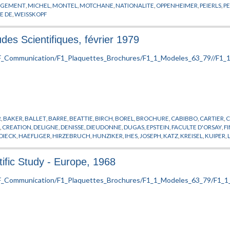
OGEMENT
,
MICHEL
,
MONTEL
,
MOTCHANE
,
NATIONALITE
,
OPPENHEIMER
,
PEIERLS
,
P
E DE
,
WEISSKOPF
udes Scientifiques, février 1979
R
,
BAKER
,
BALLET
,
BARRE
,
BEATTIE
,
BIRCH
,
BOREL
,
BROCHURE
,
CABIBBO
,
CARTIER
,
N
,
CREATION
,
DELIGNE
,
DENISSE
,
DIEUDONNE
,
DUGAS
,
EPSTEIN
,
FACULTE D'ORSAY
,
F
DIECK
,
HAEFLIGER
,
HIRZEBRUCH
,
HUNZIKER
,
IHES
,
JOSEPH
,
KATZ
,
KREISEL
,
KUIPER
,
EL
,
MOTCHANE
,
NATIONALITE
,
NEWHOUSE
,
OPPENHEIMER
,
PENROSE
,
PERES
,
PHYS
HERCHE
,
RUELLE
,
SCHNEIDER
,
SHINTANI
,
SHIOTA
,
SULLIVAN
,
THOM
,
TITS
,
VISITEUR
,
W
tific Study - Europe, 1968