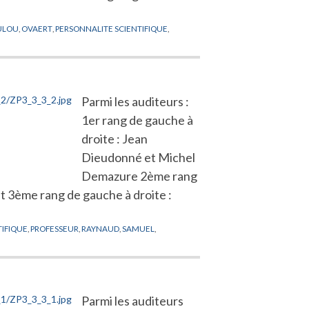
ULOU
,
OVAERT
,
PERSONNALITE SCIENTIFIQUE
,
Parmi les auditeurs :
1er rang de gauche à
droite : Jean
Dieudonné et Michel
Demazure 2ème rang
at 3ème rang de gauche à droite :
TIFIQUE
,
PROFESSEUR
,
RAYNAUD
,
SAMUEL
,
Parmi les auditeurs