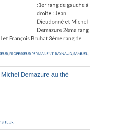
:1er rang de gauche à
droite : Jean
Dieudonné et Michel
Demazure 2ème rang
el et François Bruhat 3ème rang de
SEUR
,
PROFESSEUR PERMANENT
,
RAYNAUD
,
SAMUEL
,
t Michel Demazure au thé
VISITEUR