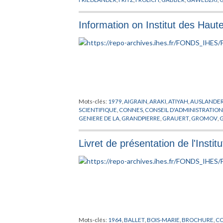
JARIC
,
KUIPER
,
LANFORD
,
LAWSON
,
LEHMANN
,
LEMAI
MOZRZYMAS
,
NATIONALITE
,
O'RAIFEARTAIGH
,
PALIS
,
Information on Institut des Haut
MATHEMATIQUES
,
RADICATI
,
RAGUNATHAN
,
RECHE
TRESSER
,
VAN HOVE
,
VELO
,
VIRO
,
VISITEUR
,
VOICULE
Mots-clés:
1979
,
AIGRAIN
,
ARAKI
,
ATIYAH
,
AUSLANDE
SCIENTIFIQUE
,
CONNES
,
CONSEIL D'ADMINISTRATIO
GENIERE DE LA
,
GRANDPIERRE
,
GRAUERT
,
GROMOV
,
LOOIJENA
,
MATHEMATIQUE
,
MAZUR
,
MESSIAH
,
MICH
PERMANENT
,
PUBLICATIONS MATHEMATIQUES
,
REC
Livret de présentation de l'Insti
Mots-clés:
1964
,
BALLET
,
BOIS-MARIE
,
BROCHURE
,
CO