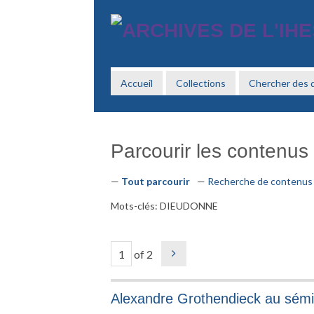
Passer
au
contenu
principal
Accueil
Collections
Chercher des
Parcourir les contenus 
Tout parcourir
Recherche de contenus
Mots-clés: DIEUDONNE
of 2
Alexandre Grothendieck au sémi