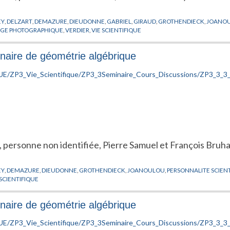
EY
,
DELZART
,
DEMAZURE
,
DIEUDONNE
,
GABRIEL
,
GIRAUD
,
GROTHENDIECK
,
JOANO
AGE PHOTOGRAPHIQUE
,
VERDIER
,
VIE SCIENTIFIQUE
naire de géométrie algébrique
, personne non identifiée, Pierre Samuel et François Bruh
EY
,
DEMAZURE
,
DIEUDONNE
,
GROTHENDIECK
,
JOANOULOU
,
PERSONNALITE SCIEN
 SCIENTIFIQUE
naire de géométrie algébrique