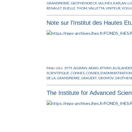
GRANDPIERRE
,
GROTHENDIECK
,
IAS
,
IHES
,
KAPLAN
,
L
RENAULT
,
RUELLE
,
THOM
,
VALLETTA
,
VISITEUR
,
VOGU
Note sur l'Institut des Hautes Et
Mots-clés:
1979
,
AIGRAIN
,
ARAKI
,
ATIYAH
,
AUSLANDE
SCIENTIFIQUE
,
CONNES
,
CONSEIL D'ADMINISTRATIO
DE LA
,
GRANDPIERRE
,
GRAUERT
,
GROMOV
,
GROTHEN
LOOIJENA
,
MATHEMATIQUE
,
MAZUR
,
MESSIAH
,
MICH
PERMANENT
,
PUBLICATIONS MATHEMATIQUES
,
REC
The Institute for Advanced Scien