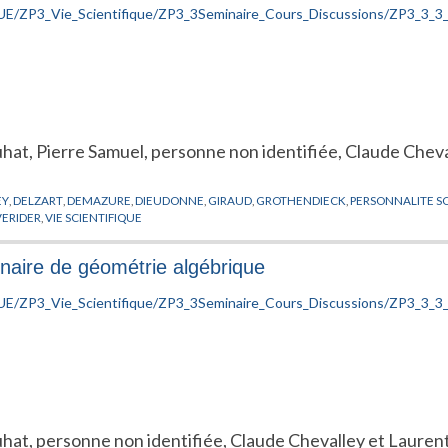
ruhat, Pierre Samuel, personne non identifiée, Claude Che
EY
,
DELZART
,
DEMAZURE
,
DIEUDONNE
,
GIRAUD
,
GROTHENDIECK
,
PERSONNALITE S
VERIDER
,
VIE SCIENTIFIQUE
naire de géométrie algébrique
ruhat, personne non identifiée, Claude Chevalley et Laure