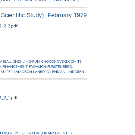
HER
,
MAYER
,
MESSIAH
,
MICHEL
,
MOTCHANE
,
ANOV
,
PROFESSEUR PERMANENT
,
PUBLICATIONS
 Scientific Study), February 1979
ICA
,
SULLIVAN
,
SZASZ
,
THOM
,
TITS
,
TOLEDO
,
TORPE
,
CASEAU
,
CHEN JING-RUN
,
CHOODNOVSKI
,
COMITE
Y
,
FINANCEMENT
,
FROHLICH
,
FURSTENBERG
,
,
KUIPER
,
LAMAISON
,
LANFORD
,
LEHMAN
,
LINDGREN
,
IQUE THEORIQUE
,
PINKHAM
,
PROFESSEUR
U YONG-SHI
,
ZIMMERMANN
EUR
,
DREYFUS
,
ESSO
,
FIAT
,
FINANCEMENT
,
FR
,