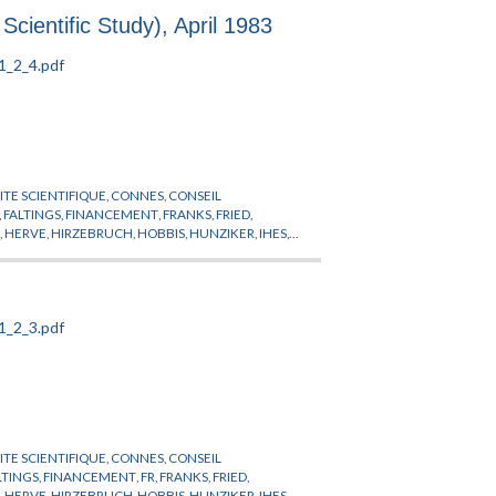
Scientific Study), April 1983
TE SCIENTIFIQUE
,
CONNES
,
CONSEIL
,
FALTINGS
,
FINANCEMENT
,
FRANKS
,
FRIED
,
R
,
HERVE
,
HIRZEBRUCH
,
HOBBIS
,
HUNZIKER
,
IHES
,
HER
,
MAYER
,
MESSIAH
,
MICHEL
,
MOTCHANE
,
ANOV
,
PROFESSEUR PERMANENT
,
PUBLICATIONS
ICA
,
SULLIVAN
,
SZASZ
,
THOM
,
TITS
,
TOLEDO
,
TORPE
,
TE SCIENTIFIQUE
,
CONNES
,
CONSEIL
LTINGS
,
FINANCEMENT
,
FR
,
FRANKS
,
FRIED
,
R
,
HERVE
,
HIRZEBRUCH
,
HOBBIS
,
HUNZIKER
,
IHES
,