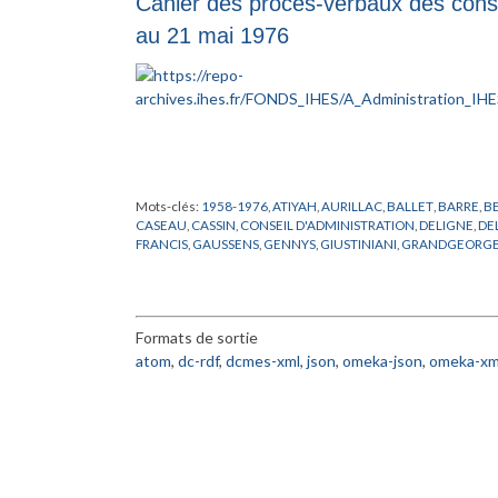
Cahier des procès-verbaux des consei
au 21 mai 1976
Mots-clés:
1958-1976
,
ATIYAH
,
AURILLAC
,
BALLET
,
BARRE
,
B
CASEAU
,
CASSIN
,
CONSEIL D'ADMINISTRATION
,
DELIGNE
,
DE
FRANCIS
,
GAUSSENS
,
GENNYS
,
GIUSTINIANI
,
GRANDGEORG
HUNZIKER
,
HUVELIN
,
JACQUINOT
,
JOLLIFFE
,
JURASZYNSKI
,
MARTIN
,
MAZIERES
,
MEALLIER
,
MELVILLE
,
MESSIAH
,
MESSM
PICARD
,
PLATTENTEICH
,
PONTE
,
PROFESSEUR PERMANENT
,
RUELLE
,
SPENCER
,
SPRINGER
,
STATUT
,
SUKHOV
,
TESTARD
,
T
Formats de sortie
WINGATE
,
YVON
,
ZEEMAN
,
ZIMMERMANN
atom
,
dc-rdf
,
dcmes-xml
,
json
,
omeka-json
,
omeka-xm