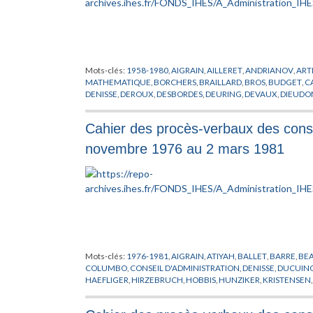
Mots-clés:
1958-1980
,
AIGRAIN
,
AILLERET
,
ANDRIANOV
,
ART
MATHEMATIQUE
,
BORCHERS
,
BRAILLARD
,
BROS
,
BUDGET
,
C
DENISSE
,
DEROUX
,
DESBORDES
,
DEURING
,
DEVAUX
,
DIEUDO
D'ORSAY
,
FR
,
FROHLICH
,
FROISSART
,
GAUSSENS
,
GELFAND
,
G
GROTHENDIECK
,
HAEFLIGER
,
HEISENBERG
,
HENRY
,
HEPP
,
HE
Cahier des procès-verbaux des consei
JOOS
,
JOST
,
KALFON
,
KALLEN
,
KAPLAN
,
KNESER
,
KUIPER
,
LA 
LINDGREN
,
LOGEMENT
,
LURCAT
,
MAISONROUGE
,
MALAFOS
novembre 1976 au 2 mars 1981
NADON DES ISLETS
,
OMNES
,
OTTOSSON
,
PATON
,
PERES
,
PERR
MATHEMATIQUES
,
RAPPORT
,
REINACH
,
REY
,
RHAM DE
,
ROBE
SCHNEIDER
,
SCHWINGER
,
SEITZ
,
SERRE
,
SINAI
,
SINGLE
,
SMAL
VALLETTA
,
VERDIER
,
VIE SCIENTIFIQUE
,
VILLEPIN DE
,
VISITEU
ZEEMAN
,
ZIMMERMANN
Mots-clés:
1976-1981
,
AIGRAIN
,
ATIYAH
,
BALLET
,
BARRE
,
BEA
COLUMBO
,
CONSEIL D'ADMINISTRATION
,
DENISSE
,
DUCUIN
HAEFLIGER
,
HIRZEBRUCH
,
HOBBIS
,
HUNZIKER
,
KRISTENSEN
MALINVAUD
,
MESSIAH
,
MICHEL
,
MOSER
,
MOTCHANE
,
OTTO
MATHEMATIQUES
,
RAPPORT
,
RHAM DE
,
RUELLE
,
RUN
,
SCHNE