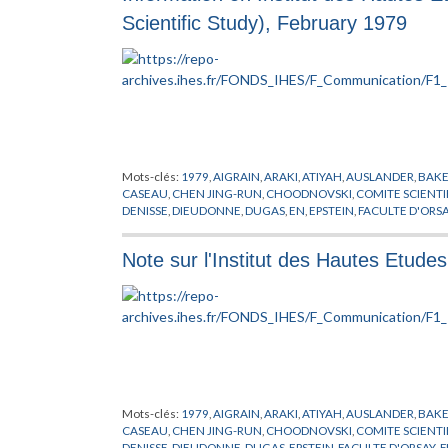
Scientific Study), February 1979
Mots-clés:
1979
,
AIGRAIN
,
ARAKI
,
ATIYAH
,
AUSLANDER
,
BAK
CASEAU
,
CHEN JING-RUN
,
CHOODNOVSKI
,
COMITE SCIENTI
DENISSE
,
DIEUDONNE
,
DUGAS
,
EN
,
EPSTEIN
,
FACULTE D'ORS
GRANDPIERRE
,
GRAUERT
,
GROMOV
,
GROTHENDIECK
,
HAEFL
LAMAISON
,
LANFORD
,
LEHMAN
,
LINDGREN
,
LOOIJENA
,
MAT
Note sur l'Institut des Hautes Etudes
NEWHOUSE
,
OPPENHEIMER
,
PENROSE
,
PERES
,
PHYSIQUE TH
MATHEMATIQUES
,
RECHERCHE
,
RUELLE
,
SCHNEIDER
,
SHINT
ZIMMERMANN
Mots-clés:
1979
,
AIGRAIN
,
ARAKI
,
ATIYAH
,
AUSLANDER
,
BAK
CASEAU
,
CHEN JING-RUN
,
CHOODNOVSKI
,
COMITE SCIENTI
DENISSE
,
DIEUDONNE
,
DUGAS
,
EPSTEIN
,
FACULTE D'ORSAY
,
F