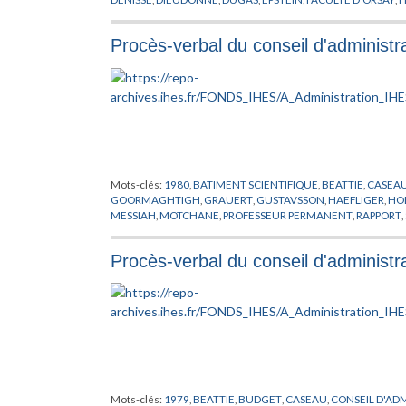
GRAUERT
,
GROMOV
,
GROTHENDIECK
,
HAEFLIGER
,
HIRZEB
LEHMAN
,
LINDGREN
,
LOOIJENA
,
MATHEMATIQUE
,
MAZUR
,
Procès-verbal du conseil d'administr
PENROSE
,
PERES
,
PHYSIQUE THEORIQUE
,
PINKHAM
,
PROFES
SCHNEIDER
,
SHINTANI
,
SHIOTA
,
SULLIVAN
,
THOM
,
TITS
,
VISIT
Mots-clés:
1980
,
BATIMENT SCIENTIFIQUE
,
BEATTIE
,
CASEA
GOORMAGHTIGH
,
GRAUERT
,
GUSTAVSSON
,
HAEFLIGER
,
HO
MESSIAH
,
MOTCHANE
,
PROFESSEUR PERMANENT
,
RAPPORT
,
Procès-verbal du conseil d'administr
Mots-clés:
1979
,
BEATTIE
,
BUDGET
,
CASEAU
,
CONSEIL D'AD