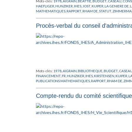
Mots-clés:
1978
,
AIGRAIN
,
BEATTIE
,
BUDGET
,
CASEAU
,
CONS
HAEFLIGER
,
HUNZIKER
,
IHES
,
JOST
,
KUIPER
,
LA GENIERE DE
,
MATHEMATIQUES
,
RAPPORT
,
RHAM DE
,
STATUT
,
ZIMMERM
Procès-verbal du conseil d'administr
Mots-clés:
1978
,
AIGRAIN
,
BIBLIOTHEQUE
,
BUDGET
,
CASEA
FINANCEMENT
,
FR
,
HUNZIKER
,
IHES
,
KIRSTENSEN
,
KUIPER
,
L
PUBLICATIONS MATHEMATIQUES
,
RAPPORT
,
RHAM DE
,
ZIM
Compte-rendu du comité scientifiqu