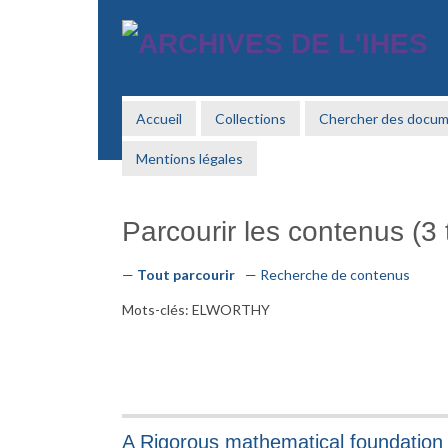
Passer
au
contenu
principal
Accueil
Collections
Chercher des docu
Mentions légales
Parcourir les contenus (3 t
Tout parcourir
Recherche de contenus
Mots-clés: ELWORTHY
A Rigorous mathematical foundation o