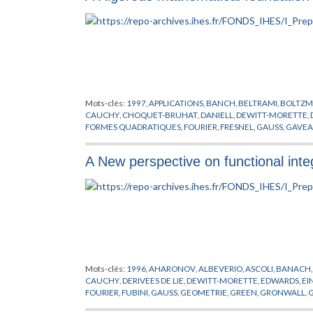
Mots-clés:
1997
,
APPLICATIONS
,
BANCH
,
BELTRAMI
,
BOLTZ
CAUCHY
,
CHOQUET-BRUHAT
,
DANIELL
,
DEWITT-MORETTE
,
FORMES QUADRATIQUES
,
FOURIER
,
FRESNEL
,
GAUSS
,
GAVE
INTEGRATION DE FONCTIONS
,
JENSEN
,
KAC
,
KOCH
,
KUO
,
LA
MIZRAHI
,
PHYSIQUE THEORIQUE
,
POISSON
,
POTTHOFF
,
PREP
A New perspective on functional inte
SCHWARZ
,
SOBOLEV
,
STIELJES
,
STREIT
,
THEOREME
,
THEORIE 
WIENER
,
WU-MORROW
,
WURM
Mots-clés:
1996
,
AHARONOV
,
ALBEVERIO
,
ASCOLI
,
BANACH
CAUCHY
,
DERIVEES DE LIE
,
DEWITT-MORETTE
,
EDWARDS
,
EI
FOURIER
,
FUBINI
,
GAUSS
,
GEOMETRIE
,
GREEN
,
GRONWALL
,
KROHN
,
LAGRANGE
,
LAPLACE
,
LEGENDRE
,
LIE
,
LIPSCHITZ
,
MA