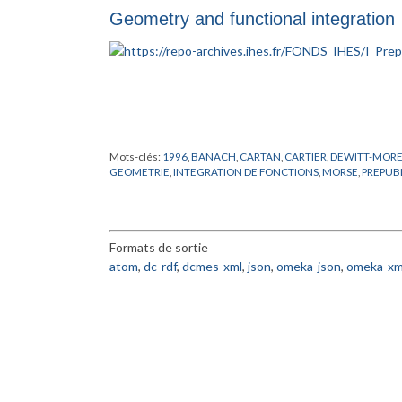
SCHWARZ
,
SHEEKS
,
TAYLOR
,
THEOREME
,
TROTTER
Geometry and functional integration
Mots-clés:
1996
,
BANACH
,
CARTAN
,
CARTIER
,
DEWITT-MOR
GEOMETRIE
,
INTEGRATION DE FONCTIONS
,
MORSE
,
PREPUB
Formats de sortie
atom
,
dc-rdf
,
dcmes-xml
,
json
,
omeka-json
,
omeka-xm