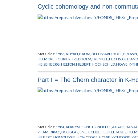
Cyclic cohomology and non-commutat
Mots-clés:
1986
,
ATIYAH
,
BAUM
,
BELLISSARD
,
BOTT
,
BROWN
FILLMORE
,
FOURIER
,
FREDHOLM
,
FRENKEL
,
FUCHS
,
GELFAND
HEISENBERG
,
HELTON
,
HILBERT
,
HOCHSCHILD
,
HOWE
,
K-TH
POINCARE
,
QUILLEN
,
RIEMANN
,
SINGER
,
TSIGAN
,
VOICULES
Part I = The Chern character in K-
Mots-clés:
1984
,
ANALYSE FONCTIONNELLE
,
ATIYAH
,
BANA
RHAM
,
DIRAC
,
DOUGLAS
,
EN
,
EUCLIDE
,
FEUILLETAGES
,
FILL
HILBERT
,
HOMOLOGIE
,
HOMOTOPIE
,
HOWE
,
K-THEORIE
,
KA