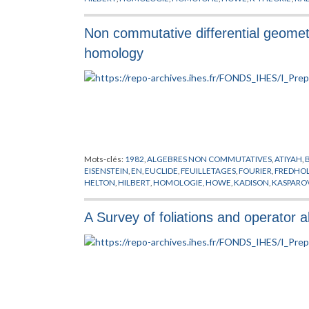
FREDHOLM
,
PIMSNER
,
PINCUS
,
PONTRJAGIN
,
RIEMANN
,
RUS
Non commutative differential geomet
homology
Mots-clés:
1982
,
ALGEBRES NON COMMUTATIVES
,
ATIYAH
,
EISENSTEIN
,
EN
,
EUCLIDE
,
FEUILLETAGES
,
FOURIER
,
FREDHO
HELTON
,
HILBERT
,
HOMOLOGIE
,
HOWE
,
KADISON
,
KASPARO
VOICULESCU
A Survey of foliations and operator 