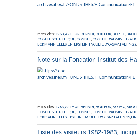
Mots-clés:
1983
,
ARTHUR
,
BERNDT
,
BOITEUX
,
BORHO
,
BROC
COMITE SCIENTIFIQUE
,
CONNES
,
CONSEIL D'ADMINISTRATI
ECKMANN
,
EELLS
,
EN
,
EPSTEIN
,
FACULTE D'ORSAY
,
FALTINGS
GAWEDZKI
,
GENIERE DE LA
,
GOORMAGHTICH
,
GRIFFITH
,
GR
HUNZIKER
,
IHES
,
JARIC
,
KUIPER
,
LANFORD
,
LAWSON
,
LEHMA
Note sur la Fondation Institut des Ha
MATHEMATIQUE
,
MATHER
,
MAYER
,
MESSIAH
,
MICHEL
,
MOT
PEIXOTO
,
PHYSIQUE THEORIQUE
,
PIATETSKI-SHAPIRO
,
PLYME
MATHEMATIQUES
,
RADICATI
,
RAGUNATHAN
,
RECHERCHE
,
R
STASICA
,
SULLIVAN
,
SZASZ
,
THOM
,
TITS
,
TOLEDO
,
TORPE
,
TRE
WEIPING
,
WU WEN-TSUN
,
XIN
,
ZAGIER
,
ZEEMAN
,
ZIMMER
Mots-clés:
1983
,
ARTHUR
,
BERNDT
,
BOITEUX
,
BORHO
,
BROC
COMITE SCIENTIFIQUE
,
CONNES
,
CONSEIL D'ADMINISTRATI
ECKMANN
,
EELLS
,
EPSTEIN
,
FACULTE D'ORSAY
,
FALTINGS
,
FI
GAWEDZKI
,
GENIERE DE LA
,
GOORMAGHTICH
,
GRIFFITH
,
GR
HUNZIKER
,
IHES
,
JARIC
,
KUIPER
,
LANFORD
,
LAWSON
,
LEHMA
Liste des visiteurs 1982-1983, indiqua
MATHEMATIQUE
,
MATHER
,
MAYER
,
MESSIAH
,
MICHEL
,
MOT