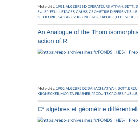
Mots-clés:
1981
,
ALGEBRES D'OPERATEURS
,
ATIYAH
,
BETTI
,
EULER
,
FEUILLETAGES
,
GAUSS
,
GEOMETRIE DIFFERENTIELL
K-THEORIE
,
KASPAROV
,
KRONECKER
,
LAPLACE
,
LEBESGUE
,
L
SULLIVAN
,
THOM
,
VOICULESCU
An Analogue of the Thom isomorphism
action of R
Mots-clés:
1980
,
ALGEBRE DE BANACH
,
ATIYAH
,
BOTT
,
BREU
KRONECKER
,
MORITA
,
PIMSNER
,
PRODUITS CROISES
,
RUELLE
C* algèbres et géométrie différentiel