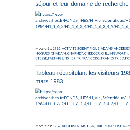
PEIXOTO
,
PHYSIQUE THEORIQUE
,
PIATETSKI-SHAPIRO
,
PLYME
séjour et leur domaine de recherche
MATHEMATIQUES
,
RADICATI
,
RAGUNATHAN
,
RECHERCHE
,
R
STASICA
,
SULLIVAN
,
SZASZ
,
THOM
,
TITS
,
TOLEDO
,
TORPE
,
TRE
WEIPING
,
WU WEN-TSUN
,
XIN
,
ZAGIER
,
ZEEMAN
,
ZIMMER
Mots-clés:
1982
,
ACTIVITE SCIENTIFIQUE
,
ADAMS
,
ANDERSE
NOGUES
,
CHADAM
,
CHARNEY
,
CHEEGER
,
CHLLINGWORTH
,
ETESSE
,
FALTINGS
,
FISHER
,
FR
,
FRANCOISE
,
FRANKS
,
FRIED
,
FR
HAMBLETON
,
HAZEWINKEL
,
HEATH-BROWN
,
JARIC
,
KERVAI
LICHTENBAUM
,
LISTE
,
LOOIJENGA
,
LUSZTIG
,
LYONS
,
MAGAL
Tableau récapitulant les visiteurs 1
MATHER
,
MAYER
,
MILLS
,
MOND
,
MOROS
,
MOZRZYMAS
,
MUK
PENROSE
,
PHYSIQUE
,
PIATETSKII SHAPIRO
,
PLYMEN
,
POHLME
mars 1983
ROCH
,
RYAN
,
SALAMON
,
SENECHAL
,
SINGHOF
,
SLODOWY
,
S
TOLEDO
,
VAINSENCHER
,
VAN ENTER
,
VELO
,
VERSCHOREN
,
V
XIN
,
YANG
,
ZEEMAN
Mots-clés:
1982
,
ANDERSEN
,
ARTHUR
,
BAILEY
,
BAKER
,
BAU