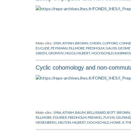
Mots-clés:
1989
,
ATIYAH
,
BROWN
,
CHERN
,
CLIFFORD
,
CONNE
EUCLIDE
,
FEYNMAN
,
FILLMORE
,
FREDHOLM
,
GAUSS
,
GEOMET
GREEN
,
GROMOV
,
HIGGS
,
HILBERT
,
HOCHSCHILD
,
KASPARO
RIEMANN
,
SALAM
,
SCHMIDT
,
SCHRODINGER
,
SINGER
,
THEOR
Cyclic cohomology and non-commutat
Mots-clés:
1986
,
ATIYAH
,
BAUM
,
BELLISSARD
,
BOTT
,
BROWN
FILLMORE
,
FOURIER
,
FREDHOLM
,
FRENKEL
,
FUCHS
,
GELFAND
HEISENBERG
,
HELTON
,
HILBERT
,
HOCHSCHILD
,
HOWE
,
K-TH
POINCARE
,
QUILLEN
,
RIEMANN
,
SINGER
,
TSIGAN
,
VOICULES