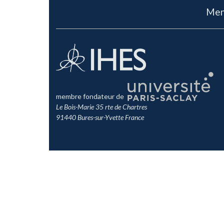
Men
membre fondateur de
Le Bois-Marie 35 rte de Chartres
91440 Bures-sur-Yvette France