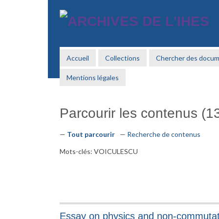
Passer
au
contenu
principal
Accueil
Collections
Chercher des docu
Mentions légales
Parcourir les contenus (13
Tout parcourir
Recherche de contenus
Mots-clés: VOICULESCU
Essay on physics and non-commutat