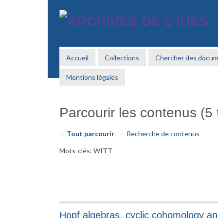
Passer
au
contenu
principal
Accueil
Collections
Chercher des docu
Mentions légales
Parcourir les contenus (5 t
Tout parcourir
Recherche de contenus
Mots-clés: WITT
Hopf algebras, cyclic cohomology an