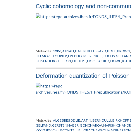
Cyclic cohomology and non-commutat
Mots-clés:
1986
,
ATIYAH
,
BAUM
,
BELLISSARD
,
BOTT
,
BROWN
FILLMORE
,
FOURIER
,
FREDHOLM
,
FRENKEL
,
FUCHS
,
GELFAND
HEISENBERG
,
HELTON
,
HILBERT
,
HOCHSCHILD
,
HOWE
,
K-TH
POINCARE
,
QUILLEN
,
RIEMANN
,
SINGER
,
TSIGAN
,
VOICULES
Deformation quantization of Poisson 
Mots-clés:
ALGEBRES DE LIE
,
ARTIN
,
BERNOULLI
,
BIRKHOFF
,
GELFAND
,
GERSTENHABER
,
GONCHAROV
,
HARISH-CHAND
KONTSEVICH
,
LECOMTE
,
LIE
,
LOBACHEVSKY
,
MACPHERSON