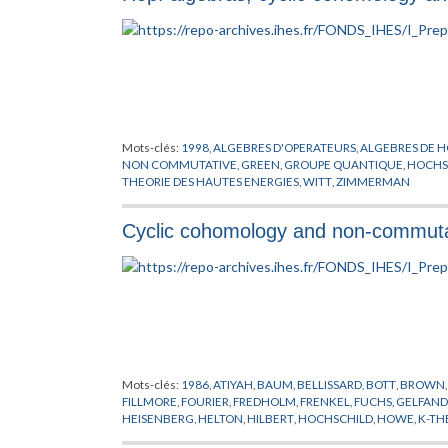
Mots-clés:
1998
,
ALGEBRES D'OPERATEURS
,
ALGEBRES DE H
NON COMMUTATIVE
,
GREEN
,
GROUPE QUANTIQUE
,
HOCHS
THEORIE DES HAUTES ENERGIES
,
WITT
,
ZIMMERMAN
Cyclic cohomology and non-commutat
Mots-clés:
1986
,
ATIYAH
,
BAUM
,
BELLISSARD
,
BOTT
,
BROWN
FILLMORE
,
FOURIER
,
FREDHOLM
,
FRENKEL
,
FUCHS
,
GELFAND
HEISENBERG
,
HELTON
,
HILBERT
,
HOCHSCHILD
,
HOWE
,
K-TH
POINCARE
,
QUILLEN
,
RIEMANN
,
SINGER
,
TSIGAN
,
VOICULES