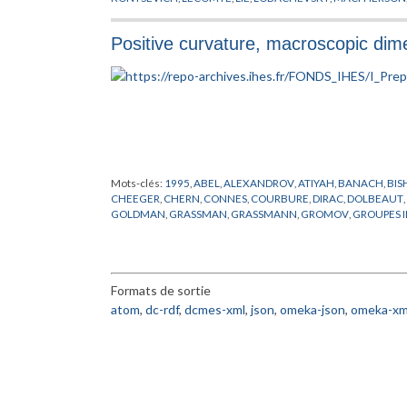
QUANTIFICATEURS
,
QUILLEN
,
SCHOUTEN
,
SIMONS
,
STOKES
,
YONEDA
Positive curvature, macroscopic dim
Mots-clés:
1995
,
ABEL
,
ALEXANDROV
,
ATIYAH
,
BANACH
,
BIS
CHEEGER
,
CHERN
,
CONNES
,
COURBURE
,
DIRAC
,
DOLBEAUT
,
GOLDMAN
,
GRASSMAN
,
GRASSMANN
,
GROMOV
,
GROUPES I
HORMANDER
,
JACOB
,
KAHLER
,
KASPAROV
,
KUIPER
,
KUNNE
LIPSCHITZ
,
LOHKAMP
,
LUSZTIG
,
MICALLEF
,
MISSCENKO
,
MO
PREPUBLICATION
,
REEB
,
RICCI
,
RIEMANN
,
ROCHLIN
,
SCHOEN
TELEMAN
,
THEORIE SPECTRALE
,
THOM
,
THURSTON
,
TOPOLO
Formats de sortie
WEIL
,
WHITEREY
,
WHITNEY
,
WILKIE
,
WITT
,
WITTEN
,
YAU
,
YO
atom
,
dc-rdf
,
dcmes-xml
,
json
,
omeka-json
,
omeka-xm