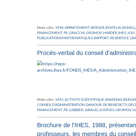
Mots-clés:
1994
,
APPARTEMENT
,
BERGER
,
BOITEUX
,
BONELL
FINANCEMENT
,
FR
,
GRACCHI
,
GROMOV
,
HARDER
,
IHES
,
JOLY
PUBLICATIONS MATHEMATIQUES
,
RAPPORT
,
RESIDENCE GR
TITS
,
VINER
,
VISITEUR
,
WORMS
,
ZINN-JUSTIN
Procès-verbal du conseil d'administr
Mots-clés:
1992
,
ACTIVITE SCIENTIFIQUE
,
BAIXERAS
,
BERGE
CONSEIL D'ADMINISTRATION
,
DAMOUR
,
DE BENEDETTI
,
DEC
FINANCEMENT
,
FR
,
GABBER
,
GIRAUD
,
GOOTJES
,
GROMOV
,
H
MANIN
,
MICHEL
,
NOEL
,
OSTERWALDER
,
POSNER
,
PRIX SCIEN
RAPPORT
,
RINGOT
,
RISSONE
,
SEGAL
,
SOULE
,
STORA
,
SUBVENT
Brochure de l'IHES, 1988, présentant
professeurs, les membres du conseil 