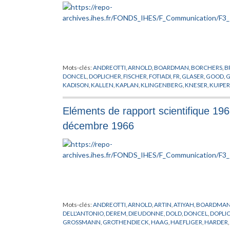
Mots-clés:
ANDREOTTI
,
ARNOLD
,
BOARDMAN
,
BORCHERS
,
B
DONCEL
,
DOPLICHER
,
FISCHER
,
FOTIADI
,
FR
,
GLASER
,
GOOD
,
KADISON
,
KALLEN
,
KAPLAN
,
KLINGENBERG
,
KNESER
,
KUIPER
MEETZ
,
MERGUELIAN
,
MERRIEN
,
MICHEL
,
NGUYENDINHNG
RAPPORT
,
RHAI
,
ROBINSON
,
RUELLE
,
SCHROER
,
SEGAL
,
SHIH
,
Eléments de rapport scientifique 19
WEIL
,
ZARISKI
,
ZEEMAN
décembre 1966
Mots-clés:
ANDREOTTI
,
ARNOLD
,
ARTIN
,
ATIYAH
,
BOARDMA
DELL'ANTONIO
,
DEREM
,
DIEUDONNE
,
DOLD
,
DONCEL
,
DOPLI
GROSSMANN
,
GROTHENDIECK
,
HAAG
,
HAEFLIGER
,
HARDER
,