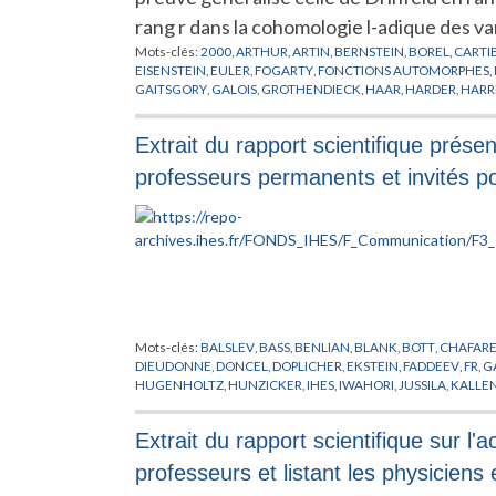
rang r dans la cohomologie l-adique des v
Mots-clés:
2000
,
ARTHUR
,
ARTIN
,
BERNSTEIN
,
BOREL
,
CARTI
EISENSTEIN
,
EULER
,
FOGARTY
,
FONCTIONS AUTOMORPHES
,
GAITSGORY
,
GALOIS
,
GROTHENDIECK
,
HAAR
,
HARDER
,
HARR
KUNNETH
,
LAFFORGUE
,
LANG
,
LANGLANDS
,
LAUMON
,
LEFS
MOEGLIN
,
MORET-BAILLY
,
MORI
,
MUMFORD
,
NARASIMHAN
,
Extrait du rapport scientifique présen
PROCESI
,
RAPOPORT
,
SATAKE
,
SELBERG
,
SESAHDRI
,
SHALIKA
,
LEFSCHETZ
,
VARIETES MODULAIRES DE DRINFELD
,
VERDIER
,
professeurs permanents et invités p
Mots-clés:
BALSLEV
,
BASS
,
BENLIAN
,
BLANK
,
BOTT
,
CHAFARE
DIEUDONNE
,
DONCEL
,
DOPLICHER
,
EKSTEIN
,
FADDEEV
,
FR
,
G
HUGENHOLTZ
,
HUNZICKER
,
IHES
,
IWAHORI
,
JUSSILA
,
KALLE
LEVINE
,
LOUPIAS
,
MAC LANE
,
MATHEMATICIEN
,
MICHEL
,
MI
PERMANENT
,
PUGH
,
RADICATI
,
RAMANUJAM
,
RAPPORT
,
ROB
Extrait du rapport scientifique sur l'
THOM
,
TITS
,
TOUGERON
,
TROTIN
,
VELTMAN
,
VERBEURE
,
VIS
professeurs et listant les physiciens