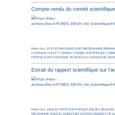
JOST
,
KADISON
,
KALLEN
,
KAPLAN
,
KLINGENBERG
,
KNESER
,
K
LOJASIEWICZ
,
LURCAT
,
MALGRANGE
,
MARTIN
,
MATHEMATI
Compte-rendu du comité scientifiqu
MICHEL
,
MURRE
,
NGUYENDINHNGOC
,
NIJENHUIS
,
NUYTS
,
O
PUBLICATIONS MATHEMATIQUES
,
PUGH
,
RAPPORT
,
RHAI
,
RO
SPRINGER
,
STEINBERG
,
TARSKI
,
TATE
,
TEPLITZ
,
THOM
,
TITS
,
T
Mots-clés:
1979
,
ATIYAH
,
BANCHOFF
,
BIEDENHARN
,
BIRMA
COLEMAN
,
COLLET
,
CONNES
,
CONSEIL SCIENTIFIQUE
,
CORR
EPSTEIN
,
FLATH
,
FONTAINE
,
FR
,
FROHLICH
,
GENNES DE
,
GRO
JAUGE
,
JIMBO
,
JOSEPH
,
JOT
,
KARCHER
,
KUIPER
,
KUNZ
,
LANF
MANE
,
MARTIN
,
MAYER
,
MENNICKE
,
MICHEL
,
MINNAERT
,
MI
Extrait du rapport scientifique sur l'
PARC
,
PARISI
,
PARK
,
PIENE
,
POENARU
,
PORTER
,
PRESUTTI
,
PUBL
RICH
,
ROBINSON
,
RUELLE
,
SATO
,
SCHWARZ
,
SEIFERT
,
SEMINA
TITS
,
TOUR
,
UNESCO
,
VAN KAMPEN
,
VISITEUR
,
VOLOVIK
,
WAJ
Mots-clés:
1966
,
ACTIVITE SCIENTIFIQUE
,
BALSEV
,
BENLIAN
,
DIEUDONNE
,
DONCEL
,
DOPLICHER
,
EKSTEIN
,
FADDEEV
,
FR
,
G