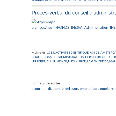
INFORMATIQUE
,
ITZYKSON
,
JONES
,
JOUSSOT-DUBIEN
,
KAC
,
LICHTENBAUM
,
MALINVAUD
,
MATHEMATIQUE
,
MAZUR
,
MI
Procès-verbal du conseil d'administr
PERMANENT
,
PROPRIETE CHATEAUFORT
,
RAPPORT
,
RESIDEN
VISITEUR
Mots-clés:
1985
,
ACTIVITE SCIENTIFIQUE
,
AMICE
,
AMSTERDA
CHAIRE
,
CONSEIL D'ADMINISTRATION
,
DERSY
,
DIRECTEUR
,
F
HIRZEBRUCH
,
HUNZIKER
,
IHES
,
KUIPER
,
LA GENIERE DE
,
MAL
RAPPORT
,
RUELLE
,
SCHILDT
,
SCIENCES HUMAINES
,
SULLIVAN
Formats de sortie
atom
,
dc-rdf
,
dcmes-xml
,
json
,
omeka-json
,
omeka-xm