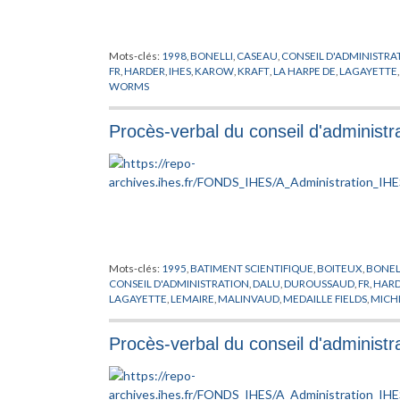
Mots-clés:
1998
,
BONELLI
,
CASEAU
,
CONSEIL D'ADMINISTRA
FR
,
HARDER
,
IHES
,
KAROW
,
KRAFT
,
LA HARPE DE
,
LAGAYETTE
WORMS
Procès-verbal du conseil d'administ
Mots-clés:
1995
,
BATIMENT SCIENTIFIQUE
,
BOITEUX
,
BONEL
CONSEIL D'ADMINISTRATION
,
DALU
,
DUROUSSAUD
,
FR
,
HAR
LAGAYETTE
,
LEMAIRE
,
MALINVAUD
,
MEDAILLE FIELDS
,
MICH
PUBLICATIONS MATHEMATIQUES
,
RAPPORT
,
RESIDENCE OR
WESS
,
WORMS
Procès-verbal du conseil d'administ