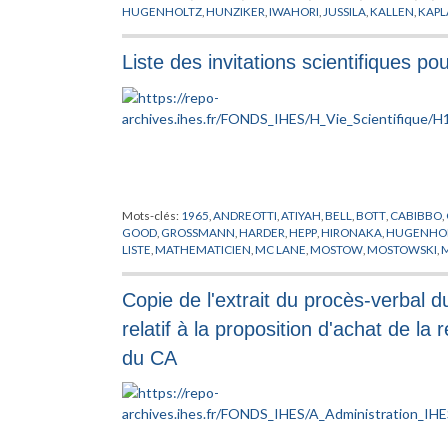
HUGENHOLTZ
,
HUNZIKER
,
IWAHORI
,
JUSSILA
,
KALLEN
,
KAPL
LOUPIAS
,
MAC LANE
,
MATHEMATICIEN
,
MATHEMATIQUES
,
M
THEORIQUE
,
POENARU
,
PROFESSEUR PERMANENT
,
PUGH
,
R
Liste des invitations scientifiques 
SCIENCES DE L'HOMME
,
SHIH
,
SIKORSKI
,
SMALE
,
STEINMAN
WADDINGTON
,
WEIL
,
ZEEMAN
Mots-clés:
1965
,
ANDREOTTI
,
ATIYAH
,
BELL
,
BOTT
,
CABIBBO
,
GOOD
,
GROSSMANN
,
HARDER
,
HEPP
,
HIRONAKA
,
HUGENHO
LISTE
,
MATHEMATICIEN
,
MC LANE
,
MOSTOW
,
MOSTOWSKI
,
RADICATI
,
ROBINSON
,
SINAI
,
SMALE
,
SPANIER
,
SPENCER
,
STE
WIGNER
,
ZARISKI
Copie de l'extrait du procès-verbal d
relatif à la proposition d'achat de l
du CA