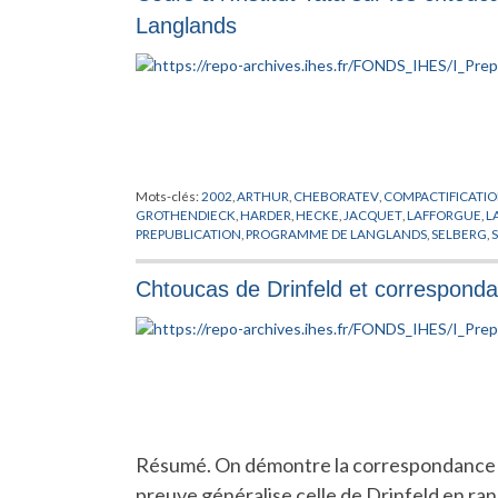
Langlands
Mots-clés:
2002
,
ARTHUR
,
CHEBORATEV
,
COMPACTIFICATI
GROTHENDIECK
,
HARDER
,
HECKE
,
JACQUET
,
LAFFORGUE
,
L
PREPUBLICATION
,
PROGRAMME DE LANGLANDS
,
SELBERG
,
Chtoucas de Drinfeld et correspond
Résumé. On démontre la correspondance de
preuve généralise celle de Drinfeld en rang