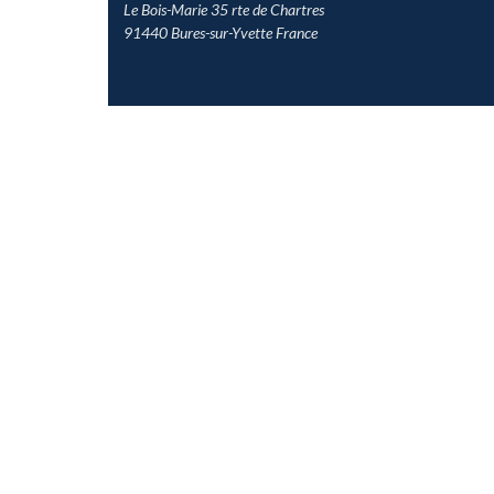
Le Bois-Marie 35 rte de Chartres
91440 Bures-sur-Yvette France