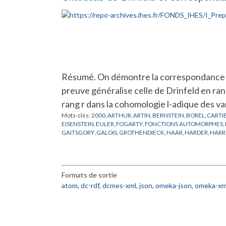
Résumé. On démontre la correspondance de
preuve généralise celle de Drinfeld en rang
rang r dans la cohomologie l-adique des v
Mots-clés:
2000
,
ARTHUR
,
ARTIN
,
BERNSTEIN
,
BOREL
,
CARTI
EISENSTEIN
,
EULER
,
FOGARTY
,
FONCTIONS AUTOMORPHES
,
GAITSGORY
,
GALOIS
,
GROTHENDIECK
,
HAAR
,
HARDER
,
HARR
KUNNETH
,
LAFFORGUE
,
LANG
,
LANGLANDS
,
LAUMON
,
LEFS
MOEGLIN
,
MORET-BAILLY
,
MORI
,
MUMFORD
,
NARASIMHAN
,
PROCESI
,
RAPOPORT
,
SATAKE
,
SELBERG
,
SESAHDRI
,
SHALIKA
,
LEFSCHETZ
,
VARIETES MODULAIRES DE DRINFELD
,
VERDIER
,
Formats de sortie
atom
,
dc-rdf
,
dcmes-xml
,
json
,
omeka-json
,
omeka-xm