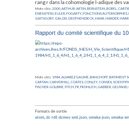
rang r dans la cohomologie l-adique des v
Mots-clés:
2000
,
ARTHUR
,
ARTIN
,
BERNSTEIN
,
BOREL
,
CARTI
EISENSTEIN
,
EULER
,
FOGARTY
,
FONCTIONS AUTOMORPHES
,
GAITSGORY
,
GALOIS
,
GROTHENDIECK
,
HAAR
,
HARDER
,
HARR
KUNNETH
,
LAFFORGUE
,
LANG
,
LANGLANDS
,
LAUMON
,
LEFS
MOEGLIN
,
MORET-BAILLY
,
MORI
,
MUMFORD
,
NARASIMHAN
,
Rapport du comité scientifique du 1
PROCESI
,
RAPOPORT
,
SATAKE
,
SELBERG
,
SESAHDRI
,
SHALIKA
,
LEFSCHETZ
,
VARIETES MODULAIRES DE DRINFELD
,
VERDIER
,
Mots-clés:
1984
,
ALVAREZ GAUME
,
BANCHOFF
,
BATIMENT S
CARTAN
,
CARVERHILL
,
COATES
,
CONLEY
,
CONSEIL SCIENTIF
FISCHER-GOLBRIE
,
FITCH
,
FR
,
FROHLICH
,
GABBER
,
GELFAND
,
HIRSCH
,
HSIANG
,
INFORMATIQUE
,
JAFFE
,
JONES
,
KASHIWAR
MALGRANGE
,
MARTIN
,
MICHEL
,
NAPPI
,
ORDINATEUR
,
PARISI
,
PERMANENT
,
RAPPORT
,
RUELLE
,
RUSSE
,
SARNAK
,
SCHMIDT
,
STOLTZENBERG
,
SULLIVAN
,
THOM
,
TODOROV
,
VENKOV
,
VIS
Formats de sortie
atom
,
dc-rdf
,
dcmes-xml
,
json
,
omeka-json
,
omeka-xm