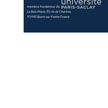
membre fondateur de
Le Bois-Marie 35 rte de Chartres
91440 Bures-sur-Yvette France