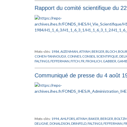
MALGRANGE
,
MARTIN
,
MICHEL
,
NAPPI
,
ORDINATEUR
,
PARISI
,
Rapport du comité scientifique du 2
PERMANENT
,
RAPPORT
,
RUELLE
,
RUSSE
,
SARNAK
,
SCHMIDT
,
STOLTZENBERG
,
SULLIVAN
,
THOM
,
TODOROV
,
VENKOV
,
VIS
Mots-clés:
1984
,
AIZENMAN
,
ATIYAH
,
BERGER
,
BLOCH
,
BOU
COHEN-TANNOUDJI
,
CONNES
,
CONSEIL SCIENTIFIQUE
,
DEL
FALTINGS
,
FEFFERMAN
,
FITCH
,
FR
,
FROHLICH
,
GABBER
,
GAM
HIRSCH
,
HOUZEL
,
INFORMATIQUE
,
JACOB
,
JONES
,
KARCHER
MAC DUFF
,
MACPHERSON
,
MARTIN
,
MAZUR
,
MEEKS
,
MEYER
Communiqué de presse du 4 août 1994
PARISI
,
PETITOT
,
PROFESSEUR PERMANENT
,
QUILLEN
,
RAPPO
TAUBES
,
TEISSIER
,
THOM
,
VERDIER
,
VISITEUR
,
YOMDIN
,
ZAGI
Mots-clés:
1994
,
AHLFORS
,
ATIYAH
,
BAKER
,
BERGER
,
BOLTZ
DELIGNE
,
DONALDSON
,
DRINFELD
,
FALTINGS
,
FEFFERMAN
,
F