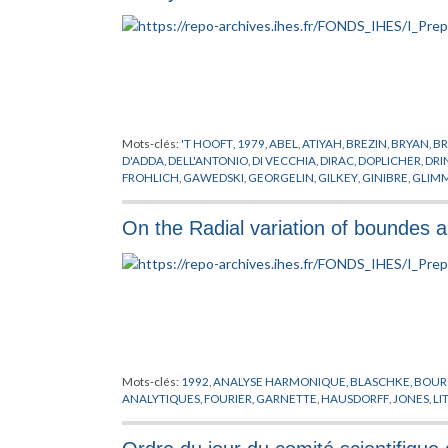
Mots-clés:
'T HOOFT
,
1979
,
ABEL
,
ATIYAH
,
BREZIN
,
BRYAN
,
BR
D'ADDA
,
DELL'ANTONIO
,
DI VECCHIA
,
DIRAC
,
DOPLICHER
,
DRI
FROHLICH
,
GAWEDSKI
,
GEORGELIN
,
GILKEY
,
GINIBRE
,
GLIM
ISRAEL
,
ITZYKSON
,
JAFFE
,
JONA-LASINIO
,
JONES
,
KADANOFF
,
NAPPI
,
OSTERWALDER
,
PERELOMOV
,
PETKOVA
,
POHLMEYER
,
On the Radial variation of boundes an
SINGER
,
SPENCER
,
STORA
,
SUSSKIND
,
SYMANZIK
,
THEORIE DE
WEINGARTEN
,
WILSON
,
WITTEN
,
YANG
,
YONEYA
,
ZICHICHI
,
Mots-clés:
1992
,
ANALYSE HARMONIQUE
,
BLASCHKE
,
BOUR
ANALYTIQUES
,
FOURIER
,
GARNETTE
,
HAUSDORFF
,
JONES
,
LI