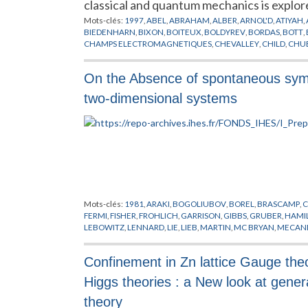
classical and quantum mechanics is explore
Mots-clés:
1997
,
ABEL
,
ABRAHAM
,
ALBER
,
ARNOL'D
,
ATIYAH
,
BIEDENHARN
,
BIXON
,
BOITEUX
,
BOLDYREV
,
BORDAS
,
BOTT
,
CHAMPS ELECTROMAGNETIQUES
,
CHEVALLEY
,
CHILD
,
CHU
DELOS
,
DIETRICH
,
DIM
,
DODHY
,
DORENY
,
DUBROVIN
,
EN
,
ENG
FOCK
,
FOMENKO
,
FREY
,
FRIEDRICH
,
FUJII
,
GANESAN
,
GERMA
On the Absence of spontaneous symme
GUILLEMIN
,
GY
,
HAMERMESH
,
HAMILTON
,
HARRIS
,
HARTER
,
HULTEN
,
HUPPNER
,
HYDROGENE
,
IKEN
,
IWAI
,
JACOBSON
,
JA
two-dimensional systems
KIRWAN
,
KLEPPNER
,
KOENIG
,
KRANTZMAN
,
KRISCHNER
,
KU
LOUK
,
LYAPOUNOV
,
MADSEN
,
MAO
,
MARDSEN
,
MAYER
,
MCI
MILLS
,
MOLIEN
,
MONTGOMERY
,
MORSE
,
MOZRZYMAS
,
NEK
PEREMOLOV
,
PLANCK
,
POINCARE
,
POSTON
,
PREPUBLICATIO
SADOVSKII
,
SAKURAI
,
SCHRODINGER
,
SCHRUFER
,
SCHWARZ
,
STEPHENS
,
STIEFEL
,
SUDDEN
,
SUISTERMAAT
,
TANNER
,
THOS
WIGNER
,
WINTGEN
,
WRIGHT
,
WUNNER
,
ZAKRZEWSKI
,
ZEE
Mots-clés:
1981
,
ARAKI
,
BOGOLIUBOV
,
BOREL
,
BRASCAMP
,
C
FERMI
,
FISHER
,
FROHLICH
,
GARRISON
,
GIBBS
,
GRUBER
,
HAMI
LEBOWITZ
,
LENNARD
,
LIE
,
LIEB
,
MARTIN
,
MC BRYAN
,
MECANI
ROMERIO
,
RUELLE
,
SHLOSMAN
,
SPENCER
,
SYMETRIE BRISEE
,
VULPIANI
,
WAGNER
,
WONG
Confinement in Zn lattice Gauge theo
Higgs theories : a New look at gener
theory