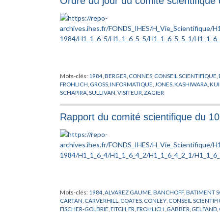
Ordre du jour du comité scientifique
Mots-clés:
1984
,
BERGER
,
CONNES
,
CONSEIL SCIENTIFIQUE
,
FROHLICH
,
GROSS
,
INFORMATIQUE
,
JONES
,
KASHIWARA
,
KUI
SCHAPIRA
,
SULLIVAN
,
VISITEUR
,
ZAGIER
Rapport du comité scientifique du 1
Mots-clés:
1984
,
ALVAREZ GAUME
,
BANCHOFF
,
BATIMENT S
CARTAN
,
CARVERHILL
,
COATES
,
CONLEY
,
CONSEIL SCIENTIF
FISCHER-GOLBRIE
,
FITCH
,
FR
,
FROHLICH
,
GABBER
,
GELFAND
,
HIRSCH
,
HSIANG
,
INFORMATIQUE
,
JAFFE
,
JONES
,
KASHIWAR