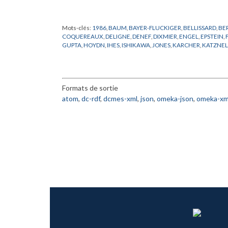
Mots-clés:
1986
,
BAUM
,
BAYER-FLUCKIGER
,
BELLISSARD
,
BE
COQUEREAUX
,
DELIGNE
,
DENEF
,
DIXMIER
,
ENGEL
,
EPSTEIN
,
GUPTA
,
HOYDN
,
IHES
,
ISHIKAWA
,
JONES
,
KARCHER
,
KATZNE
MICHEL
,
MOCRE
,
MONTORSI
,
PARISI
,
PHYSIQUE THEORIQUE
,
RAPPORT
,
RICKMANN
,
RUELLE
,
SENECHAL
,
SHIMURA
,
SPENC
WAXLER
,
WILLIAMS
,
WUSTHOLZ
,
YANG
Formats de sortie
atom
,
dc-rdf
,
dcmes-xml
,
json
,
omeka-json
,
omeka-xm