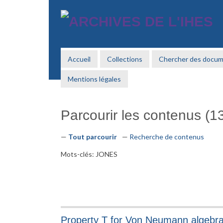
Passer
au
contenu
principal
Accueil
Collections
Chercher des docu
Mentions légales
Parcourir les contenus (13
Tout parcourir
Recherche de contenus
Mots-clés: JONES
Property T for Von Neumann algebr