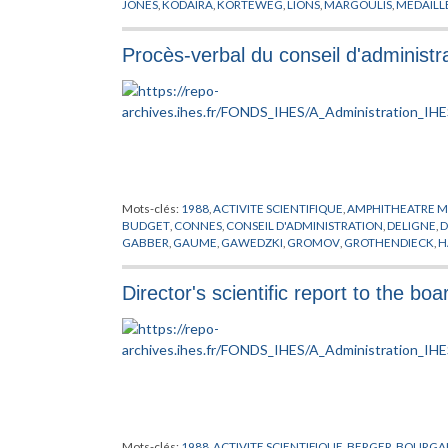
JONES
,
KODAIRA
,
KORTEWEG
,
LIONS
,
MARGOULIS
,
MEDAILLE
ROTH
,
RUELLE
,
SCHRODINGER
,
SCHWARTZ
,
SERRE
,
SMALE
,
S
ZELMANOV
Procès-verbal du conseil d'administr
Mots-clés:
1988
,
ACTIVITE SCIENTIFIQUE
,
AMPHITHEATRE 
BUDGET
,
CONNES
,
CONSEIL D'ADMINISTRATION
,
DELIGNE
,
D
GABBER
,
GAUME
,
GAWEDZKI
,
GROMOV
,
GROTHENDIECK
,
H
INFORMATIQUE
,
ITZYKSON
,
JONES
,
JOUSSOT-DUBIEN
,
KAC
,
LICHTENBAUM
,
MALINVAUD
,
MATHEMATIQUE
,
MAZUR
,
MI
Director's scientific report to the b
PERMANENT
,
PROPRIETE CHATEAUFORT
,
RAPPORT
,
RESIDEN
VISITEUR
Mots-clés:
1988
,
ACTIVITE SCIENTIFIQUE
,
BERGER
,
BOURGA