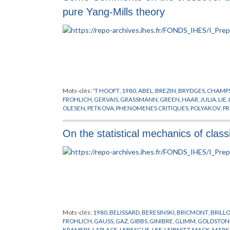
pure Yang-Mills theory
Mots-clés:
'T HOOFT
,
1980
,
ABEL
,
BREZIN
,
BRYDGES
,
CHAMPS
FROHLICH
,
GERVAIS
,
GRASSMANN
,
GREEN
,
HAAR
,
JULIA
,
LIE
,
OLESEN
,
PETKOVA
,
PHENOMENES CRITIQUES
,
POLYAKOV
,
PR
THEORIE DES TREILLIS
,
TOULOUSE
,
TOURBILLONS
,
WEINGAR
On the statistical mechanics of clas
Mots-clés:
1980
,
BELISSARD
,
BERESINSKI
,
BRICMONT
,
BRILL
FROHLICH
,
GAUSS
,
GAZ
,
GIBBS
,
GINIBRE
,
GLIMM
,
GOLDSTON
KRAMERS
,
LAPLACE
,
LEBESGUE
,
LEE
,
LEIBNITZ
,
MACK
,
MARK