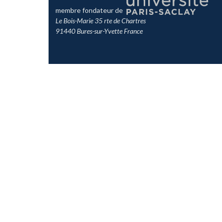
membre fondateur de
Le Bois-Marie 35 rte de Chartres
91440 Bures-sur-Yvette France