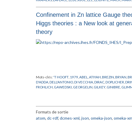
PHYSIQUE NUCLEAIRE
,
POISSON
,
PREPUBLICATION
,
RIEMAN
WANNIER
,
YANG
Confinement in Zn lattice Gauge theo
Higgs theories : a New look at gener
theory
Mots-clés:
'T HOOFT
,
1979
,
ABEL
,
ATIYAH
,
BREZIN
,
BRYAN
,
BR
D'ADDA
,
DELL'ANTONIO
,
DI VECCHIA
,
DIRAC
,
DOPLICHER
,
DRI
FROHLICH
,
GAWEDSKI
,
GEORGELIN
,
GILKEY
,
GINIBRE
,
GLIM
ISRAEL
,
ITZYKSON
,
JAFFE
,
JONA-LASINIO
,
JONES
,
KADANOFF
,
NAPPI
,
OSTERWALDER
,
PERELOMOV
,
PETKOVA
,
POHLMEYER
,
SINGER
,
SPENCER
,
STORA
,
SUSSKIND
,
SYMANZIK
,
THEORIE DE
WEINGARTEN
,
WILSON
,
WITTEN
,
YANG
,
YONEYA
,
ZICHICHI
,
Formats de sortie
atom
,
dc-rdf
,
dcmes-xml
,
json
,
omeka-json
,
omeka-xm