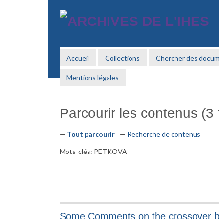
Passer
au
contenu
principal
Accueil
Collections
Chercher des docu
Mentions légales
Parcourir les contenus (3 t
Tout parcourir
Recherche de contenus
Mots-clés: PETKOVA
Some Comments on the crossover be