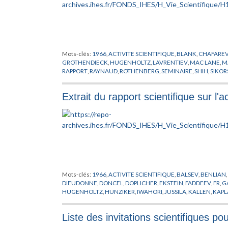
Mots-clés:
1966
,
ACTIVITE SCIENTIFIQUE
,
BLANK
,
CHAFAREV
GROTHENDIECK
,
HUGENHOLTZ
,
LAVRENTIEV
,
MAC LANE
,
M
RAPPORT
,
RAYNAUD
,
ROTHENBERG
,
SEMINAIRE
,
SHIH
,
SIKOR
Extrait du rapport scientifique sur l'
Mots-clés:
1966
,
ACTIVITE SCIENTIFIQUE
,
BALSEV
,
BENLIAN
,
DIEUDONNE
,
DONCEL
,
DOPLICHER
,
EKSTEIN
,
FADDEEV
,
FR
,
G
HUGENHOLTZ
,
HUNZIKER
,
IWAHORI
,
JUSSILA
,
KALLEN
,
KAPL
LOUPIAS
,
MAC LANE
,
MATHEMATICIEN
,
MATHEMATIQUES
,
M
THEORIQUE
,
POENARU
,
PROFESSEUR PERMANENT
,
PUGH
,
R
Liste des invitations scientifiques 
SCIENCES DE L'HOMME
,
SHIH
,
SIKORSKI
,
SMALE
,
STEINMAN
WADDINGTON
,
WEIL
,
ZEEMAN