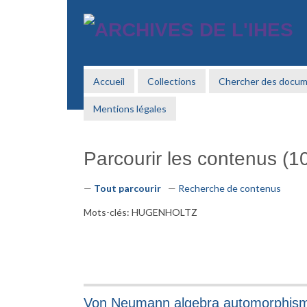
Passer
au
contenu
principal
Accueil
Collections
Chercher des docu
Mentions légales
Parcourir les contenus (10
Tout parcourir
Recherche de contenus
Mots-clés: HUGENHOLTZ
Von Neumann algebra automorphisms