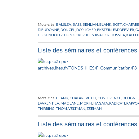
Mots-clés:
BALSLEV
,
BASS
,
BENLIAN
,
BLANK
,
BOTT
,
CHAFARE
DIEUDONNE
,
DONCEL
,
DOPLICHER
,
EKSTEIN
,
FADDEEV
,
FR
,
G
HUGENHOLTZ
,
HUNZICKER
,
IHES
,
IWAHORI
,
JUSSILA
,
KALLE
LEVINE
,
LOUPIAS
,
MAC LANE
,
MATHEMATICIEN
,
MICHEL
,
MI
PERMANENT
,
PUGH
,
RADICATI
,
RAMANUJAM
,
RAPPORT
,
ROB
Liste des séminaires et conférences
THOM
,
TITS
,
TOUGERON
,
TROTIN
,
VELTMAN
,
VERBEURE
,
VIS
Mots-clés:
BLANK
,
CHAFAREVITCH
,
CONFERENCE
,
DELIGNE
,
LAVRENTIEV
,
MAC LANE
,
MORIN
,
NAGATA
,
RADICATI
,
RAPPO
THIRRING
,
THOM
,
VELTMAN
,
ZEEMAN
Liste des séminaires et conférences 