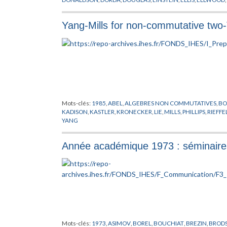
GELFAND
,
GEOMETRIE NON COMMUTATIVE
,
GLASHOW
,
GR
HERMITE
,
HIGGS
,
HILBERT
,
HOCHSCHILD
,
HUGENHOLTZ
,
KA
Yang-Mills for non-commutative two-
LANDAU
,
LAUGHLIN
,
LEBESGUE
,
LEIBNIZ
,
LEVI-CIVITA
,
LIE
,
LI
MINKOWSKI
,
MISCENKO
,
NIGHTINGALE
,
NIKODYM
,
PEANO
,
POLYAKOV
,
PONTRJAGIN
,
RADON
,
RIEMANN
,
RITZ
,
RYDBERG
TAKESAKI
,
TAUBER
,
TAYLOR
,
THEORIE QUANTIQUE
,
THOULE
WODZICKI
,
YANG
,
YUKAWA
Mots-clés:
1985
,
ABEL
,
ALGEBRES NON COMMUTATIVES
,
BO
KADISON
,
KASTLER
,
KRONECKER
,
LIE
,
MILLS
,
PHILLIPS
,
RIEFFE
YANG
Année académique 1973 : séminaire
Mots-clés:
1973
,
ASIMOV
,
BOREL
,
BOUCHIAT
,
BREZIN
,
BROD