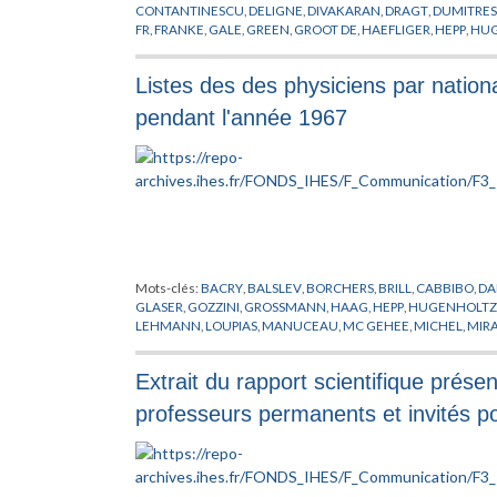
CONTANTINESCU
,
DELIGNE
,
DIVAKARAN
,
DRAGT
,
DUMITRE
FR
,
FRANKE
,
GALE
,
GREEN
,
GROOT DE
,
HAEFLIGER
,
HEPP
,
HUG
KUIPER
,
LAUTRUP
,
LIEB
,
LLEWELLYN SMITH
,
LOOYENGA
,
MA
PHYSIQUE
,
PUPPE
,
RADICATI
,
RAFAEL DE
,
RAPPORT
,
RUELLE
,
S
Listes des des physiciens par national
SULLIVAN
,
THOM
,
THURSTON
,
TRUEMAN
,
WAGONER
,
WALD
pendant l'année 1967
Mots-clés:
BACRY
,
BALSLEV
,
BORCHERS
,
BRILL
,
CABBIBO
,
DA
GLASER
,
GOZZINI
,
GROSSMANN
,
HAAG
,
HEPP
,
HUGENHOLTZ
LEHMANN
,
LOUPIAS
,
MANUCEAU
,
MC GEHEE
,
MICHEL
,
MIR
RAPPORT
,
REGGE
,
ROCCA
,
RUELLE
,
SAKITA
,
SASAKI
,
SEGAL
,
S
VERBEURE
,
VISITEUR
,
VUJICIC
,
WEINSTEIN
,
WINNINK
Extrait du rapport scientifique présen
professeurs permanents et invités p