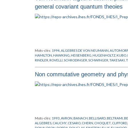
general covariant quantum theoies
Mots-clés:
1994
,
ALGEBRES DE VON NEUMANN
,
AUTOMORP
HAMILTON
,
HAWKING
,
HEISENBERG
,
HUGENHOLTZ
,
KUBO
,
RINDLER
,
ROVELLI
,
SCHRODINGER
,
SCHWINGER
,
TAKESAKI
,
NEUMANN
,
WIGHTMAN
,
WINNINK
Non commutative geometry and phy
Mots-clés:
1993
,
AVRON
,
BANACH
,
BELLISARD
,
BELTRAMI
,
B
ALGEBRES
,
CAUCHY
,
CESARO
,
CHERN
,
CHOQUET
,
CLIFFORD
DONALDSON
,
DORDA
,
DOUGLAS
,
EINSTEIN
,
ELLIS
,
ELLWOOD
,