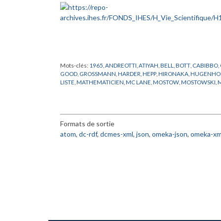
Mots-clés:
1965
,
ANDREOTTI
,
ATIYAH
,
BELL
,
BOTT
,
CABIBBO
,
GOOD
,
GROSSMANN
,
HARDER
,
HEPP
,
HIRONAKA
,
HUGENHO
LISTE
,
MATHEMATICIEN
,
MC LANE
,
MOSTOW
,
MOSTOWSKI
,
RADICATI
,
ROBINSON
,
SINAI
,
SMALE
,
SPANIER
,
SPENCER
,
STE
WIGNER
,
ZARISKI
Formats de sortie
atom
,
dc-rdf
,
dcmes-xml
,
json
,
omeka-json
,
omeka-xm