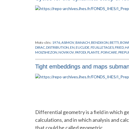
Mots-clés:
1976
,
ASIMOV
,
BANACH
,
BENDIXON
,
BETTI
,
BOW
DIRAC
,
DISTRIBUTION
,
EN
,
EUCLIDE
,
FEUILLETAGES
,
FRIED
,
HA
MOIZSHEZON
,
NOVIKOV
,
PATODI
,
PLANTE
,
POINCARE
,
PREPU
SULLIVAN
,
THEORIE DES PROBABILITES
,
THURSTON
,
WEINST
Tight embeddings and maps submanif
Differential geometry is a field in which g
calculations, and in which analysis and ca
that could be called geometric.