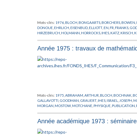
Mots-clés:
1976
,
BLOCH
,
BONGAARTS
,
BORCHERS
,
BOWEN
,
DONOUE
,
EHRLICH
,
EISENBUD
,
ELLIOTT
,
EN
,
FR
,
FRANKS
,
GO
HIRZEBRUCH
,
HOLMANN
,
HORROCKS
,
IHES
,
KATZ
,
KRISCH
,
K
MAIANI
,
MANDELBAUM
,
MARGALEF-ROIG
,
MARTIN
,
MATHE
OORT
,
P'RAIFEARTHAIGH
,
PEDERSEN
,
PHYSIQUE
,
PUBLICATI
Année 1975 : travaux de mathématiq
SEILER
,
SHIH
,
SHIOTA
,
SIGMUND
,
SKJELBRED
,
SMALE
,
SOTO-A
ZEEMAN
Mots-clés:
1975
,
ABRAHAM
,
ARTHUR
,
BLOCH
,
BOCHNAK
,
B
GALLAVOTTI
,
GOODMAN
,
GRAUERT
,
IHES
,
ISRAEL
,
JOSEPH
,
M
MORGAN
,
MOSTOW
,
MOTCHANE
,
PHYSIQUE
,
PUBLICATION
,
SULLIVAN
,
THIRRING
,
THOM
,
VIGUE-POIRRIER
,
VISWANATH
Année académique 1973 : séminaire