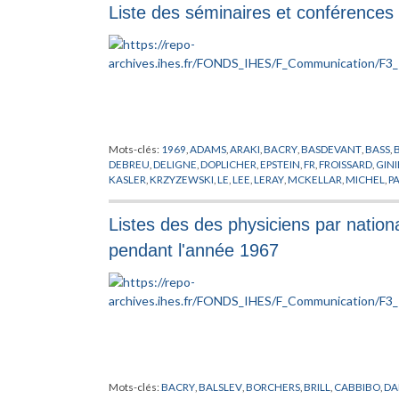
Liste des séminaires et conférences 
Mots-clés:
1969
,
ADAMS
,
ARAKI
,
BACRY
,
BASDEVANT
,
BASS
,
DEBREU
,
DELIGNE
,
DOPLICHER
,
EPSTEIN
,
FR
,
FROISSARD
,
GIN
KASLER
,
KRZYZEWSKI
,
LE
,
LEE
,
LERAY
,
MCKELLAR
,
MICHEL
,
PA
DONAT
,
SEBASTIANI
,
SEMINAIRE
,
SHIH
,
SMITH
,
TATE
,
TEISSIER
Listes des des physiciens par national
pendant l'année 1967
Mots-clés:
BACRY
,
BALSLEV
,
BORCHERS
,
BRILL
,
CABBIBO
,
DA