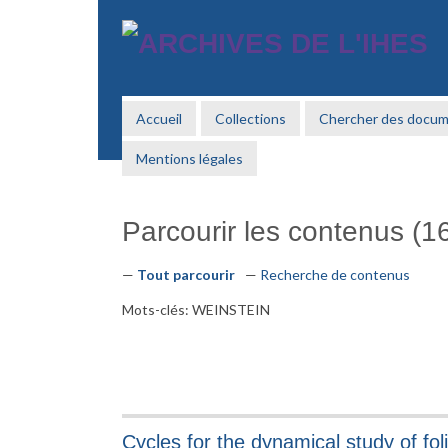
Passer
au
contenu
principal
Accueil
Collections
Chercher des docu
Mentions légales
Parcourir les contenus (16
Tout parcourir
Recherche de contenus
Mots-clés: WEINSTEIN
Cycles for the dynamical study of fo