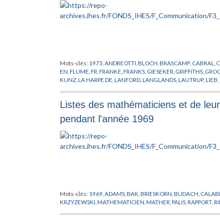
Mots-clés:
1973
,
ANDREOTTI
,
BLOCH
,
BRASCAMP
,
CABRAL
,
C
EN
,
FLUME
,
FR
,
FRANKE
,
FRANKS
,
GIESEKER
,
GRIFFITHS
,
GROO
KUNZ
,
LA HARPE DE
,
LANFORD
,
LANGLANDS
,
LAUTRUP
,
LIEB
,
PASOTTO
,
PHYSIQUE
,
PUBLICATION
,
RAFAEL DE
,
RAPPORT
,
RO
ANDRADE
,
STREATER
,
TAKENS
,
THOM
,
THOMAS
,
TITS
,
TRUM
Listes des mathématiciens et de leur 
pendant l'année 1969
Mots-clés:
1969
,
ADAMS
,
BAK
,
BRIESKORN
,
BUDACH
,
CALAB
KRZYZEWSKI
,
MATHEMATICIEN
,
MATHER
,
PALIS
,
RAPPORT
,
R