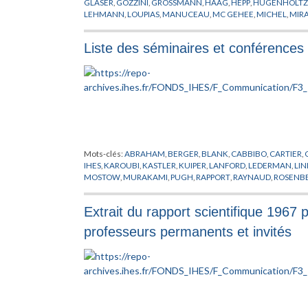
GLASER
,
GOZZINI
,
GROSSMANN
,
HAAG
,
HEPP
,
HUGENHOLTZ
LEHMANN
,
LOUPIAS
,
MANUCEAU
,
MC GEHEE
,
MICHEL
,
MIR
RAPPORT
,
REGGE
,
ROCCA
,
RUELLE
,
SAKITA
,
SASAKI
,
SEGAL
,
S
VERBEURE
,
VISITEUR
,
VUJICIC
,
WEINSTEIN
,
WINNINK
Liste des séminaires et conférences 
Mots-clés:
ABRAHAM
,
BERGER
,
BLANK
,
CABBIBO
,
CARTIER
,
IHES
,
KAROUBI
,
KASTLER
,
KUIPER
,
LANFORD
,
LEDERMAN
,
LIN
MOSTOW
,
MURAKAMI
,
PUGH
,
RAPPORT
,
RAYNAUD
,
ROSENB
WARD
,
WEINSTEIN
Extrait du rapport scientifique 1967 p
professeurs permanents et invités