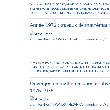
Mots-clés:
1979
,
ALGEBRE
,
ANALYSE
,
AUMANN
,
BALDIN
,
BA
EILENBERG
,
EN
,
EUCLIDE
,
EULER
,
FENCHEL
,
FERUS
,
FREUDE
HOPF
,
HURWITZ
,
JUEL
,
KILLING
,
KLEIN
,
KOBAYASHI
,
KOSINSK
MARCHAUD
,
MERCURI
,
MILNOR
,
MOEBIUS
,
MOORE
,
MORSE
,
SPANIER
,
STEENROD
,
STEINER
,
TAI
,
TAKEUCHI
,
THOM
,
VERON
Année 1976 : travaux de mathématiq
Mots-clés:
1976
,
BLOCH
,
CAMACHO
,
CARTIER
,
CONNELY
,
CO
KUBOTA
,
KUIPER
,
LEBOWITZ
,
MAIANI
,
MANDELBAUM
,
MATH
PUBLICATION
,
RAPPORT
,
RIBET
,
RUELLE
,
SCHAEFFER
,
SJOGR
Ouvrages de mathématiques et phys
1975-1976