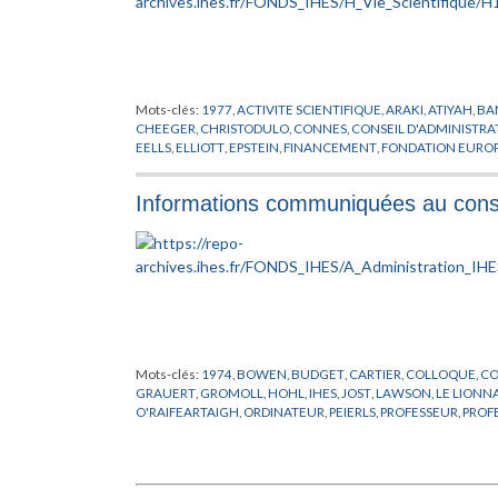
Mots-clés:
1977
,
ACTIVITE SCIENTIFIQUE
,
ARAKI
,
ATIYAH
,
BA
CHEEGER
,
CHRISTODULO
,
CONNES
,
CONSEIL D'ADMINISTRA
EELLS
,
ELLIOTT
,
EPSTEIN
,
FINANCEMENT
,
FONDATION EUROP
HAWKING
,
HERMAN
,
HIRZEBRUCH
,
JAFFE
,
JOST
,
KUIPER
,
KU
MATHEMATIQUE
,
MICHEL
,
MINNAERT
,
MISIUREWICZ
,
MOST
Informations communiquées au conse
OSTERWALDER
,
PENROSE
,
PHYSICIEN
,
PHYSIQUE THEORIQU
RADICATI
,
RAPPORT
,
ROUSSARIE
,
RUELLE
,
SCHNEIDER
,
SCHWE
THICKSTUN
,
THOM
,
TITS
,
VISITEUR
,
WEINSTEIN
,
YAU
,
ZEHND
Mots-clés:
1974
,
BOWEN
,
BUDGET
,
CARTIER
,
COLLOQUE
,
CO
GRAUERT
,
GROMOLL
,
HOHL
,
IHES
,
JOST
,
LAWSON
,
LE LIONNA
O'RAIFEARTAIGH
,
ORDINATEUR
,
PEIERLS
,
PROFESSEUR
,
PROF
UNESCO
,
VISITEUR
,
WALI
,
WEINSTEIN
,
WIGNER