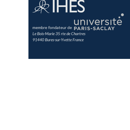
membre fondateur de
Le Bois-Marie 35 rte de Chartres
91440 Bures-sur-Yvette France