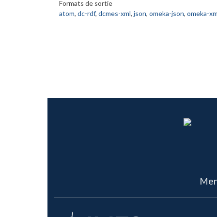
Formats de sortie
atom
,
dc-rdf
,
dcmes-xml
,
json
,
omeka-json
,
omeka-xm
Men