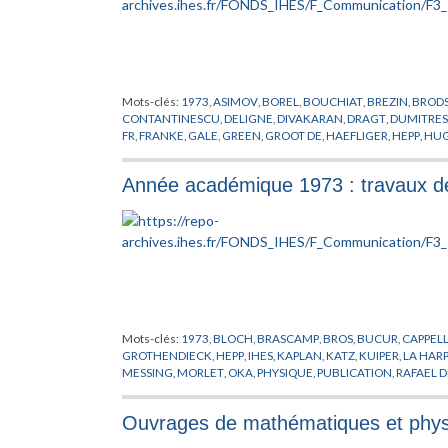
Mots-clés:
1973
,
ASIMOV
,
BOREL
,
BOUCHIAT
,
BREZIN
,
BROD
CONTANTINESCU
,
DELIGNE
,
DIVAKARAN
,
DRAGT
,
DUMITRE
FR
,
FRANKE
,
GALE
,
GREEN
,
GROOT DE
,
HAEFLIGER
,
HEPP
,
HUG
KUIPER
,
LAUTRUP
,
LIEB
,
LLEWELLYN SMITH
,
LOOYENGA
,
MA
PHYSIQUE
,
PUPPE
,
RADICATI
,
RAFAEL DE
,
RAPPORT
,
RUELLE
,
S
Année académique 1973 : travaux d
SULLIVAN
,
THOM
,
THURSTON
,
TRUEMAN
,
WAGONER
,
WALD
Mots-clés:
1973
,
BLOCH
,
BRASCAMP
,
BROS
,
BUCUR
,
CAPPEL
GROTHENDIECK
,
HEPP
,
IHES
,
KAPLAN
,
KATZ
,
KUIPER
,
LA HARP
MESSING
,
MORLET
,
OKA
,
PHYSIQUE
,
PUBLICATION
,
RAFAEL D
WEINSTEIN
,
WIDOM
Ouvrages de mathématiques et physi