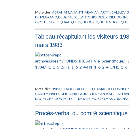
Mots-clés:
ABRAHAM
,
ANANTHARAMAN
,
ARTIN
,
BALSLEV
,
B
DE MEDRANO
,
DELIGNE
,
DELL'ANTONIO
,
DESER
,
DIEUDONNE
GROTHENDIECK
,
HAAG
,
HEPP
,
HODGKIN
,
HUBENHOLTZ
,
HU
KLINKENBERG
,
KUIPER
,
LANFORD
,
LEDERMAN
,
LEHMANN
,
L
MIRACLE
,
MISNER
,
MOSTOW
,
MURAKAMI
,
MURRE
,
NUYTS
,
P
Tableau récapitulant les visiteurs 1
RAMANUJAM
,
RAPPORT
,
REGGE
,
ROSENBERG
,
RUELLE
,
SAKI
THOM
,
TODOROV
,
TOUGERON
,
TROTIN
,
TRUONG
,
VERBEUR
mars 1983
Mots-clés:
1983
,
BORHO
,
CAFFARELLI
,
CAMACHO
,
CONNELL
GURSEY
,
HAEFLIGER
,
JONA-LASINIO
,
KAPLAN
,
KATZ
,
LA LLAV
KAY
,
MICHELSON
,
MILLETT
,
MOORE
,
MOZRZYMAS
,
O'RAIFE
RAPPORT
,
REINHART
,
RICKMAN
,
ROBEL
,
ROSENBERG
,
SAITO
,
VISITEUR
,
WALI
,
WEINSTEIN
,
WEIPOING
,
XIN
,
YAMAGUTI
,
YA
Procès-verbal du comité scientifiqu