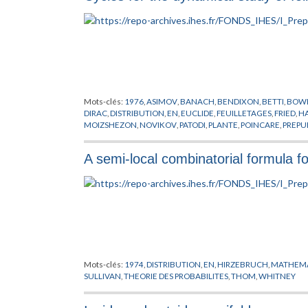
Mots-clés:
1976
,
ASIMOV
,
BANACH
,
BENDIXON
,
BETTI
,
BOW
DIRAC
,
DISTRIBUTION
,
EN
,
EUCLIDE
,
FEUILLETAGES
,
FRIED
,
HA
MOIZSHEZON
,
NOVIKOV
,
PATODI
,
PLANTE
,
POINCARE
,
PREPU
SULLIVAN
,
THEORIE DES PROBABILITES
,
THURSTON
,
WEINST
A semi-local combinatorial formula fo
Mots-clés:
1974
,
DISTRIBUTION
,
EN
,
HIRZEBRUCH
,
MATHEMA
SULLIVAN
,
THEORIE DES PROBABILITES
,
THOM
,
WHITNEY