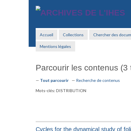
Passer
au
contenu
principal
Accueil
Collections
Chercher des docu
Mentions légales
Parcourir les contenus (3 t
Tout parcourir
Recherche de contenus
Mots-clés: DISTRIBUTION
Cycles for the dynamical study of fo