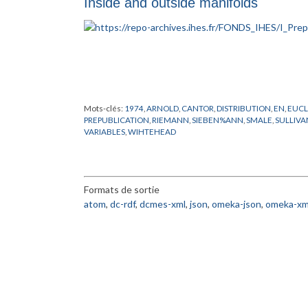
Inside and outside manifolds
Mots-clés:
1974
,
ARNOLD
,
CANTOR
,
DISTRIBUTION
,
EN
,
EUCL
PREPUBLICATION
,
RIEMANN
,
SIEBEN%ANN
,
SMALE
,
SULLIVA
VARIABLES
,
WIHTEHEAD
Formats de sortie
atom
,
dc-rdf
,
dcmes-xml
,
json
,
omeka-json
,
omeka-xm