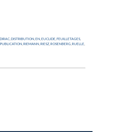
DIRAC
,
DISTRIBUTION
,
EN
,
EUCLIDE
,
FEUILLETAGES
,
EPUBLICATION
,
RIEMANN
,
RIESZ
,
ROSENBERG
,
RUELLE
,