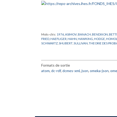
Mots-clés:
1976
,
ASIMOV
,
BANACH
,
BENDIXON
,
BETT
FRIED
,
HAEFLIGER
,
HAHN
,
HAWKING
,
HODGE
,
HOMOL
SCHWARTZ
,
SHUBERT
,
SULLIVAN
,
THEORIE DES PROB
Formats de sortie
atom
,
dc-rdf
,
dcmes-xml
,
json
,
omeka-json
,
ome