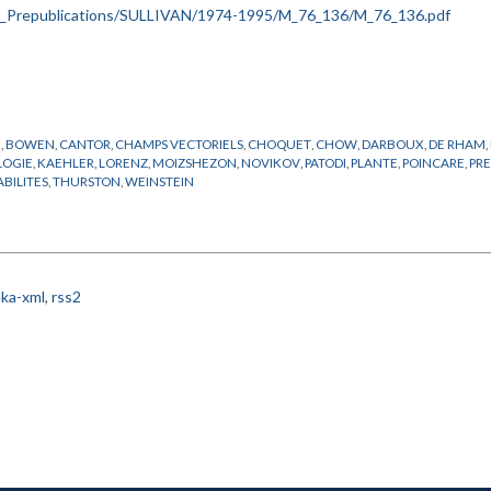
I
,
BOWEN
,
CANTOR
,
CHAMPS VECTORIELS
,
CHOQUET
,
CHOW
,
DARBOUX
,
DE RHAM
,
OGIE
,
KAEHLER
,
LORENZ
,
MOIZSHEZON
,
NOVIKOV
,
PATODI
,
PLANTE
,
POINCARE
,
PR
ABILITES
,
THURSTON
,
WEINSTEIN
ka-xml
,
rss2