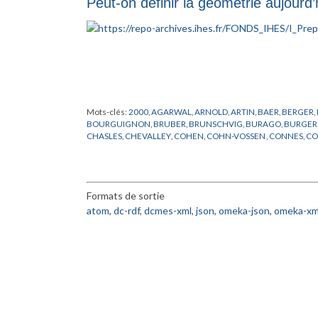
Peut-on définir la géométrie aujourd’
POINCARE
,
POISSON
,
PREPUBLICATION
,
PROBABILITES
,
RAD
SINGER
,
SOBOLEV
,
STERNBERG
,
STIRLING
,
THEORIE DE LA M
Mots-clés:
2000
,
AGARWAL
,
ARNOLD
,
ARTIN
,
BAER
,
BERGER
,
BOURGUIGNON
,
BRUBER
,
BRUNSCHVIG
,
BURAGO
,
BURGER
CHASLES
,
CHEVALLEY
,
COHEN
,
COHN-VOSSEN
,
CONNES
,
CO
DOMBROWSKI
,
DOUADY
,
EINSTEIN
,
EUCLIDE
,
FR
,
FROHLICH
,
GRUNBAUM
,
HADAMARD
,
HAEFLIGER
,
HARISH-CHANDRA
,
H
KHARLAMOV
,
KLAINERMAN
,
KLEIN
,
LANG
,
LANGEVIN
,
LANG
NEUMANN
,
NOVIKOV
,
PACH
,
PENROSE
,
PERELMAN
,
PORTEU
Formats de sortie
ROBINSON
,
RONGA
,
ROTA
,
SCHUMACHER
,
SCHWARTZ
,
SEM
TANIYAMA
,
THOM
,
THOMAS
,
TITS
,
TOGNOLI
,
VALERY
,
WANG
,
atom
,
dc-rdf
,
dcmes-xml
,
json
,
omeka-json
,
omeka-xm
ZAKHAROV
,
ZARISKI
,
ZHANG