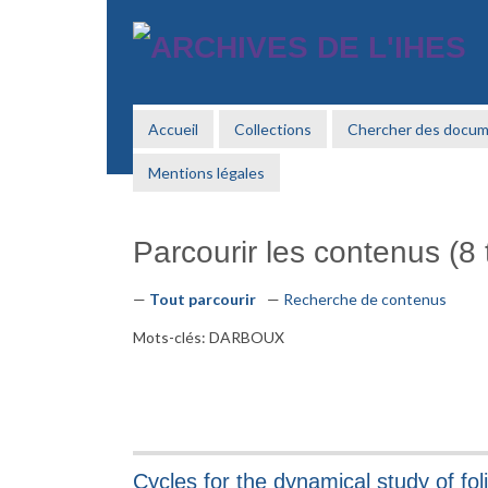
Passer
au
contenu
principal
Accueil
Collections
Chercher des docu
Mentions légales
Parcourir les contenus (8 t
Tout parcourir
Recherche de contenus
Mots-clés: DARBOUX
Cycles for the dynamical study of fo