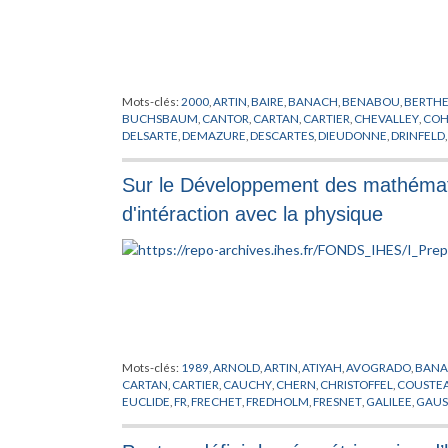
Mots-clés:
2000
,
ARTIN
,
BAIRE
,
BANACH
,
BENABOU
,
BERTHE
BUCHSBAUM
,
CANTOR
,
CARTAN
,
CARTIER
,
CHEVALLEY
,
CO
DELSARTE
,
DEMAZURE
,
DESCARTES
,
DIEUDONNE
,
DRINFELD
FREYD
,
GABRIEL
,
GALOIS
,
GAUSS
,
GELFAND
,
GODEL
,
GODEM
HILBERT
,
HIRONAKA
,
HISTOIRE
,
HITLER
,
HODGE
,
ILLUSIE
,
JOS
Sur le Développement des mathémat
KONTSEVITCH
,
KRISHNAMURTI
,
KUN
,
LANG
,
LANGLANDS
,
L
LUXEMBOURG
,
MANIN
,
MATHEMATIQUES
,
MC PHERSON
,
M
d'intéraction avec la physique
NOBEL
,
ŒUVRE
,
OLOU
,
PERSONNALITE
,
PHILOSOPHIE
,
PISIER
ROUSSEAU
,
SAAVEDRA
,
SCHMIDT
,
SCHWARTZ
,
SERRE
,
SHAPI
THEORIE DES MOTIFS
,
TIERNEY
,
TROCME
,
VERDIER
,
VOEVOD
Mots-clés:
1989
,
ARNOLD
,
ARTIN
,
ATIYAH
,
AVOGRADO
,
BAN
CARTAN
,
CARTIER
,
CAUCHY
,
CHERN
,
CHRISTOFFEL
,
COUSTE
EUCLIDE
,
FR
,
FRECHET
,
FREDHOLM
,
FRESNET
,
GALILEE
,
GAUS
HADAMARD
,
HARDY
,
HEISENBERG
,
HILBERT
,
HIRZEBRUCH
,
H
CIVITA
,
LEVY
,
LIE
,
LODSCHMIDT
,
MATHEMATIQUES
,
MAUPERT