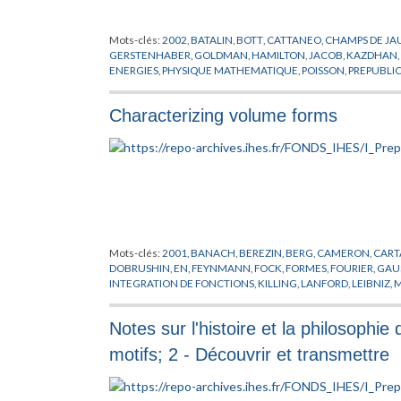
Mots-clés:
2002
,
BATALIN
,
BOTT
,
CATTANEO
,
CHAMPS DE JA
GERSTENHABER
,
GOLDMAN
,
HAMILTON
,
JACOB
,
KAZDHAN
,
ENERGIES
,
PHYSIQUE MATHEMATIQUE
,
POISSON
,
PREPUBLI
WILSON
Characterizing volume forms
Mots-clés:
2001
,
BANACH
,
BEREZIN
,
BERG
,
CAMERON
,
CART
DOBRUSHIN
,
EN
,
FEYNMANN
,
FOCK
,
FORMES
,
FOURIER
,
GAU
INTEGRATION DE FONCTIONS
,
KILLING
,
LANFORD
,
LEIBNIZ
,
M
SCHRODINGER
,
SCHWINGER
,
STOKE
,
THEORIE QUANTIQUE 
Notes sur l'histoire et la philosophi
motifs; 2 - Découvrir et transmettre