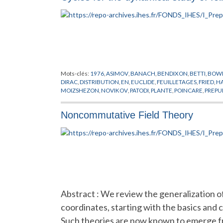
Mots-clés:
1976
,
ASIMOV
,
BANACH
,
BENDIXON
,
BETTI
,
BOW
DIRAC
,
DISTRIBUTION
,
EN
,
EUCLIDE
,
FEUILLETAGES
,
FRIED
,
HA
MOIZSHEZON
,
NOVIKOV
,
PATODI
,
PLANTE
,
POINCARE
,
PREPU
SULLIVAN
,
THEORIE DES PROBABILITES
,
THURSTON
,
WEINST
Noncommutative Field Theory
Abstract : We review the generalization 
coordinates, starting with the basics and 
Such theories are now known to emerge f