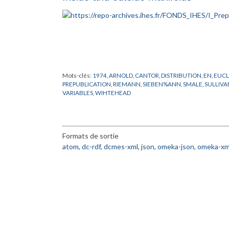
Mots-clés:
1974
,
ARNOLD
,
CANTOR
,
DISTRIBUTION
,
EN
,
EUCL
PREPUBLICATION
,
RIEMANN
,
SIEBEN%ANN
,
SMALE
,
SULLIVA
VARIABLES
,
WIHTEHEAD
Formats de sortie
atom
,
dc-rdf
,
dcmes-xml
,
json
,
omeka-json
,
omeka-xm