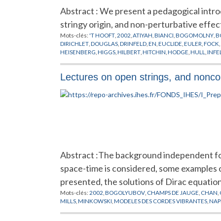
Abstract : We present a pedagogical intr
stringy origin, and non-perturbative effec
Mots-clés:
'T HOOFT
,
2002
,
ATIYAH
,
BIANCI
,
BOGOMOLNY
,
B
DIRICHLET
,
DOUGLAS
,
DRINFELD
,
EN
,
EUCLIDE
,
EULER
,
FOCK
,
HEISENBERG
,
HIGGS
,
HILBERT
,
HITCHIN
,
HODGE
,
HULL
,
INFE
MOORE
,
MOYAL
,
NAHM
,
NAKAJIMA
,
NEKRASOV
,
NEUMANN
PREPUBLICATION
,
ROSLY
,
SCHWARZ
,
SEIBERG
,
SELIVANOV
,
S
Lectures on open strings, and nonc
Abstract :The background independent for
space-time is considered, some examples o
presented, the solutions of Dirac equati
Mots-clés:
2002
,
BOGOLYUBOV
,
CHAMPS DE JAUGE
,
CHAN
,
MILLS
,
MINKOWSKI
,
MODELES DES CORDES VIBRANTES
,
NAP