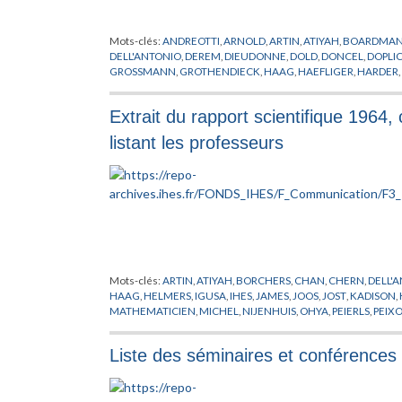
Mots-clés:
ANDREOTTI
,
ARNOLD
,
ARTIN
,
ATIYAH
,
BOARDMA
DELL'ANTONIO
,
DEREM
,
DIEUDONNE
,
DOLD
,
DONCEL
,
DOPLI
GROSSMANN
,
GROTHENDIECK
,
HAAG
,
HAEFLIGER
,
HARDER
,
JOST
,
KADISON
,
KALLEN
,
KAPLAN
,
KLINGENBERG
,
KNESER
,
K
LOJASIEWICZ
,
LURCAT
,
MALGRANGE
,
MARTIN
,
MATHEMATI
Extrait du rapport scientifique 1964
MICHEL
,
MURRE
,
NGUYENDINHNGOC
,
NIJENHUIS
,
NUYTS
,
O
PUBLICATIONS MATHEMATIQUES
,
PUGH
,
RAPPORT
,
RHAI
,
RO
listant les professeurs
SPRINGER
,
STEINBERG
,
TARSKI
,
TATE
,
TEPLITZ
,
THOM
,
TITS
,
T
Mots-clés:
ARTIN
,
ATIYAH
,
BORCHERS
,
CHAN
,
CHERN
,
DELL'
HAAG
,
HELMERS
,
IGUSA
,
IHES
,
JAMES
,
JOOS
,
JOST
,
KADISON
,
MATHEMATICIEN
,
MICHEL
,
NIJENHUIS
,
OHYA
,
PEIERLS
,
PEIX
RUELLE
,
SERRE
,
SPRINGER
,
TARSKI
,
TEPLITZ
,
THOM
,
TITS
,
VISC
Liste des séminaires et conférences