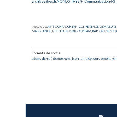
Mots-clés:
ARTIN
,
CHAN
,
CHERN
,
CONFERENCE
,
DEMAZURE
MALGRANGE
,
NIJENHUIS
,
PEIXOTO
,
PHAM
,
RAPPORT
,
SEMINA
Formats de sortie
atom
,
dc-rdf
,
dcmes-xml
,
json
,
omeka-json
,
omeka-xm