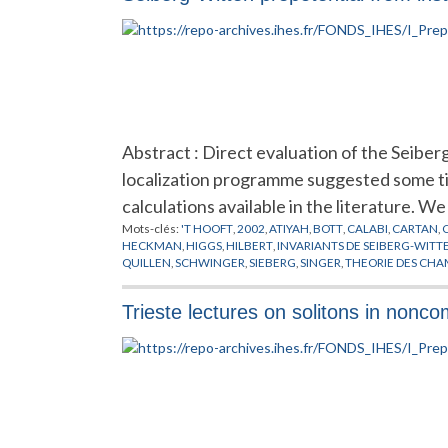
Abstract : Direct evaluation of the Seibe
localization programme suggested some tim
calculations available in the literature. W
Mots-clés:
'T HOOFT
,
2002
,
ATIYAH
,
BOTT
,
CALABI
,
CARTAN
,
HECKMAN
,
HIGGS
,
HILBERT
,
INVARIANTS DE SEIBERG-WITT
QUILLEN
,
SCHWINGER
,
SIEBERG
,
SINGER
,
THEORIE DES CHA
Trieste lectures on solitons in non