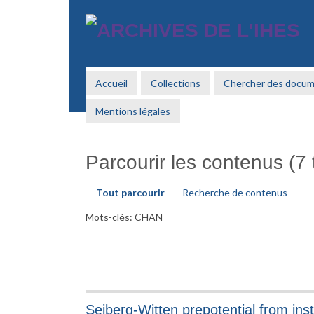
Passer
au
contenu
principal
Accueil
Collections
Chercher des docu
Mentions légales
Parcourir les contenus (7 t
Tout parcourir
Recherche de contenus
Mots-clés: CHAN
Seiberg-Witten prepotential from ins