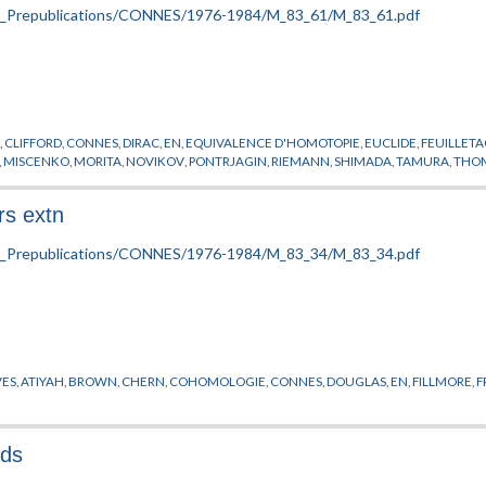
S
,
CLIFFORD
,
CONNES
,
DIRAC
,
EN
,
EQUIVALENCE D'HOMOTOPIE
,
EUCLIDE
,
FEUILLET
,
MISCENKO
,
MORITA
,
NOVIKOV
,
PONTRJAGIN
,
RIEMANN
,
SHIMADA
,
TAMURA
,
THO
rs extn
VES
,
ATIYAH
,
BROWN
,
CHERN
,
COHOMOLOGIE
,
CONNES
,
DOUGLAS
,
EN
,
FILLMORE
,
F
lds