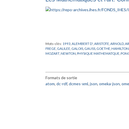
Mots-clés:
1993
,
ALEMBERT D'
,
ARISTOTE
,
ARNOLD
,
A
FREGE
,
GALILEE
,
GALOIS
,
GAUSS
,
GOETHE
,
HAMILTON
MOZART
,
NEWTON
,
PHYSIQUE MATHEMATQUE
,
PON
THEORIE
,
THOM
,
VIENNOT
,
WELLS
,
WHITEHEAD
,
WIE
Formats de sortie
atom
,
dc-rdf
,
dcmes-xml
,
json
,
omeka-json
,
ome