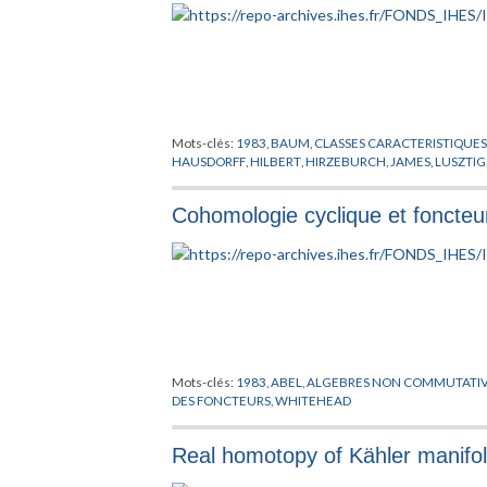
Mots-clés:
1983
,
BAUM
,
CLASSES CARACTERISTIQUE
HAUSDORFF
,
HILBERT
,
HIRZEBURCH
,
JAMES
,
LUSZTIG
Cohomologie cyclique et foncteu
Mots-clés:
1983
,
ABEL
,
ALGEBRES NON COMMUTATI
DES FONCTEURS
,
WHITEHEAD
Real homotopy of Kähler manifo