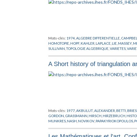
Mots-clés:
1974
,
ALGEBRE DIFFERENTIELLE
,
CAMPBE
HOMOTOPIE
,
HOPF
,
KAHLER
,
LAPLACE
,
LIE
,
MASSEY
,
M
SULLIVAN
,
TOPOLOGIE ALGEBRIQUE
,
VARIETES
,
VARI
A Short history of triangulation 
Mots-clés:
1977
,
AKBULUT
,
ALEXANDER
,
BETTI
,
BRIE
GORDON
,
GRASSMANN
,
HIRSCH
,
HIRZEBRUCH
,
HISTO
MUNKRES
,
NASH
,
NOVIKOV
,
PAPAKYRIOKOPOULOS
,
P
SULLIVAN
,
TAMURA
,
THOM
,
THREFALL
,
TOGNOLI
,
TRI
Les Mathématiques et l'art. Con