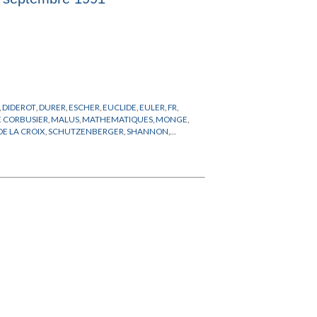
,
DIDEROT
,
DURER
,
ESCHER
,
EUCLIDE
,
EULER
,
FR
,
E CORBUSIER
,
MALUS
,
MATHEMATIQUES
,
MONGE
,
DE LA CROIX
,
SCHUTZENBERGER
,
SHANNON
,