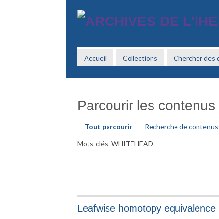
Passer
au
contenu
principal
Accueil
Collections
Chercher des
Parcourir les contenus (
Tout parcourir
Recherche de contenus
Mots-clés: WHITEHEAD
Leafwise homotopy equivalence a