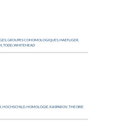
AGES
,
GROUPES COHOMOLOGIQUES
,
HAEFLIGER
,
M
,
TODD
,
WHITEHEAD
R
,
HOCHSCHILD
,
HOMOLOGIE
,
KASPAROV
,
THEORIE