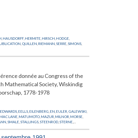
H
,
HAUSDORFF
,
HERMITE
,
HIRSCH
,
HODGE
,
UBLICATION
,
QUILLEN
,
RIEMANN
,
SERRE
,
SIMONS
,
érence donnée au Congress of the
h Mathematical Society, Wiskindig
orschap, 1778-1978
,
EDWARDS
,
EELLS
,
EILENBERG
,
EN
,
EULER
,
GALEWSKI
,
MAC LANE
,
MATUMOTO
,
MAZUR
,
MILNOR
,
MORSE
,
ANN
,
SMALE
,
STALLINGS
,
STEENROD
,
STERNE
,
-9 septembre 1991