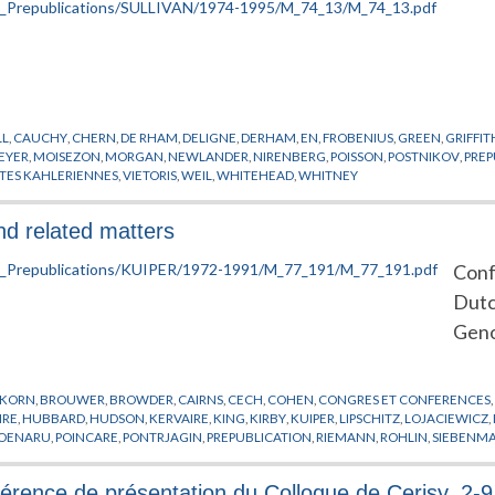
LL
,
CAUCHY
,
CHERN
,
DE RHAM
,
DELIGNE
,
DERHAM
,
EN
,
FROBENIUS
,
GREEN
,
GRIFFIT
EYER
,
MOISEZON
,
MORGAN
,
NEWLANDER
,
NIRENBERG
,
POISSON
,
POSTNIKOV
,
PREP
ETES KAHLERIENNES
,
VIETORIS
,
WEIL
,
WHITEHEAD
,
WHITNEY
and related matters
Conf
Dutc
Geno
SKORN
,
BROUWER
,
BROWDER
,
CAIRNS
,
CECH
,
COHEN
,
CONGRES ET CONFERENCES
IRE
,
HUBBARD
,
HUDSON
,
KERVAIRE
,
KING
,
KIRBY
,
KUIPER
,
LIPSCHITZ
,
LOJACIEWICZ
,
OENARU
,
POINCARE
,
PONTRJAGIN
,
PREPUBLICATION
,
RIEMANN
,
ROHLIN
,
SIEBENM
ANGULATION
,
VEBLEN
,
VIETORIS
,
WEYL
,
WHITEHEAD
,
ZEEMAN
férence de présentation du Colloque de Cerisy, 2