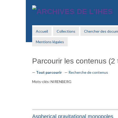
Passer
au
contenu
principal
Accueil
Collections
Chercher des docu
Mentions légales
Parcourir les contenus (2 t
Tout parcourir
Recherche de contenus
Mots-clés: NIRENBERG
Aspherical gravitational monopoles