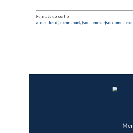
Formats de sortie
atom
,
dc-rdf
,
dcmes-xml
,
json
,
omeka-json
,
omeka-xm
Men