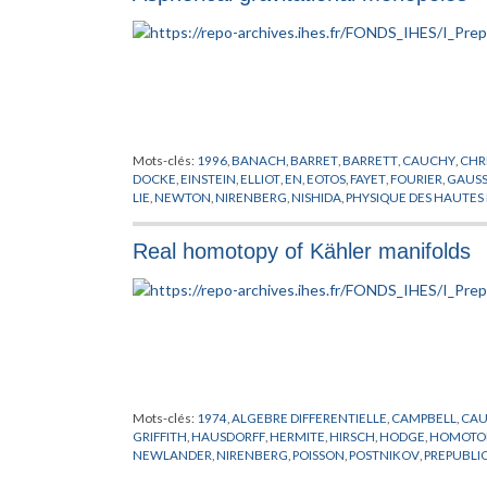
Mots-clés:
1996
,
BANACH
,
BARRET
,
BARRETT
,
CAUCHY
,
CHR
DOCKE
,
EINSTEIN
,
ELLIOT
,
EN
,
EOTOS
,
FAYET
,
FOURIER
,
GAUS
LIE
,
NEWTON
,
NIRENBERG
,
NISHIDA
,
PHYSIQUE DES HAUTES
SCHRODINGER
,
SHAW
,
TAYLOR
,
VAN NEUMANN
Real homotopy of Kähler manifolds
Mots-clés:
1974
,
ALGEBRE DIFFERENTIELLE
,
CAMPBELL
,
CA
GRIFFITH
,
HAUSDORFF
,
HERMITE
,
HIRSCH
,
HODGE
,
HOMOTOP
NEWLANDER
,
NIRENBERG
,
POISSON
,
POSTNIKOV
,
PREPUBLI
ALGEBRIQUE
,
VARIETES
,
VARIETES KAHLERIENNES
,
VIETORIS