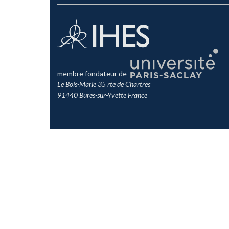
membre fondateur de
Le Bois-Marie 35 rte de Chartres
91440 Bures-sur-Yvette France