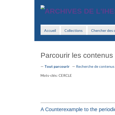
Passer
au
contenu
principal
Accueil
Collections
Chercher des
Parcourir les contenus (
Tout parcourir
Recherche de contenus
Mots-clés: CERCLE
A Counterexample to the periodic