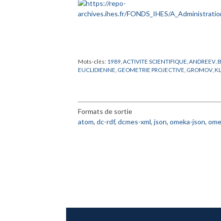
Mots-clés:
1989
,
ACTIVITE SCIENTIFIQUE
,
ANDREEV
,
EUCLIDIENNE
,
GEOMETRIE PROJECTIVE
,
GROMOV
,
K
Formats de sortie
atom
,
dc-rdf
,
dcmes-xml
,
json
,
omeka-json
,
ome