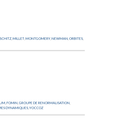
PSCHITZ
,
MILLET
,
MONTGOMERY
,
NEWMAN
,
ORBITES
,
AUM
,
FOMIN
,
GROUPE DE RENORMALISATION
,
MES DYNAMIQUES
,
YOCCOZ