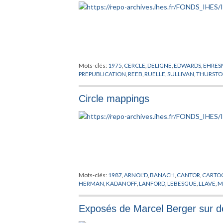
Mots-clés:
1975
,
CERCLE
,
DELIGNE
,
EDWARDS
,
EHRE
PREPUBLICATION
,
REEB
,
RUELLE
,
SULLIVAN
,
THURST
Circle mappings
Mots-clés:
1987
,
ARNOL'D
,
BANACH
,
CANTOR
,
CARTO
HERMAN
,
KADANOFF
,
LANFORD
,
LEBESGUE
,
LLAVE
,
M
Exposés de Marcel Berger sur de