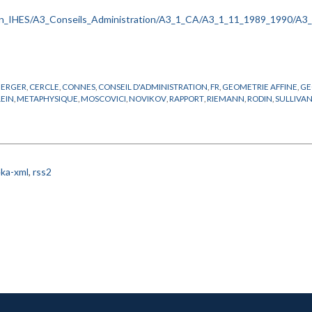
BERGER
,
CERCLE
,
CONNES
,
CONSEIL D'ADMINISTRATION
,
FR
,
GEOMETRIE AFFINE
,
GE
LEIN
,
METAPHYSIQUE
,
MOSCOVICI
,
NOVIKOV
,
RAPPORT
,
RIEMANN
,
RODIN
,
SULLIVA
ka-xml
,
rss2