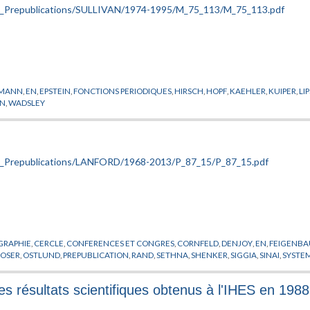
SMANN
,
EN
,
EPSTEIN
,
FONCTIONS PERIODIQUES
,
HIRSCH
,
HOPF
,
KAEHLER
,
KUIPER
,
LI
ON
,
WADSLEY
GRAPHIE
,
CERCLE
,
CONFERENCES ET CONGRES
,
CORNFELD
,
DENJOY
,
EN
,
FEIGENB
OSER
,
OSTLUND
,
PREPUBLICATION
,
RAND
,
SETHNA
,
SHENKER
,
SIGGIA
,
SINAI
,
SYSTE
s résultats scientifiques obtenus à l'IHES en 1988