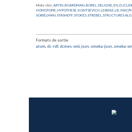
Mots-clés:
ARTIN
,
BOARDMAN
,
BOREL
,
DELIGNE
,
EN
,
EUCLID
HOMOTOPIE
,
HYPOTHESE
,
KONTSEVICH
,
LEIBNIZ
,
LIE
,
MACP
SOIBELMAN
,
STASHEFF
,
STOKES
,
STREBEL
,
STRUCTURES ALG
Formats de sortie
atom
,
dc-rdf
,
dcmes-xml
,
json
,
omeka-json
,
omeka-xm