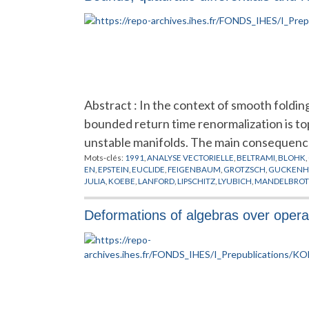
Abstract : In the context of smooth foldi
bounded return time renormalization is top
unstable manifolds. The main consequenc
Mots-clés:
1991
,
ANALYSE VECTORIELLE
,
BELTRAMI
,
BLOHK
,
EN
,
EPSTEIN
,
EUCLIDE
,
FEIGENBAUM
,
GROTZSCH
,
GUCKENH
JULIA
,
KOEBE
,
LANFORD
,
LIPSCHITZ
,
LYUBICH
,
MANDELBROT
PREPUBLICATION
,
REICH
,
RENORMALISATION
,
RIEMANN
,
RU
TESSER
,
THEOREME DU POINT FIXE
,
THURSTON
,
VAN STRIEN
Deformations of algebras over opera