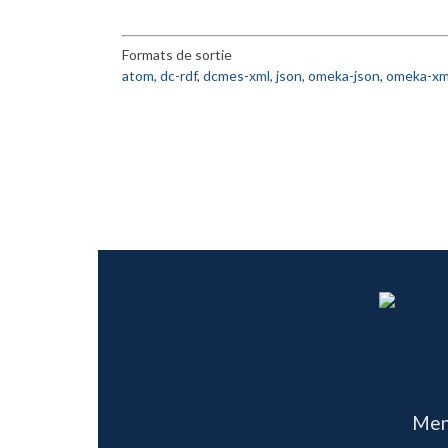
LYAPUNOV
,
MARGULIS
,
MONTGOMERY
,
MORSE
,
MOSTOW
,
N
SINAI
,
SULLIVAN
,
TAYLOR
,
TEICHMULLER
,
WINKELNKEMPER
,
Formats de sortie
atom
,
dc-rdf
,
dcmes-xml
,
json
,
omeka-json
,
omeka-xm
Men