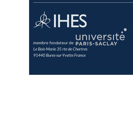
membre fondateur de
Le Bois-Marie 35 rte de Chartres
91440 Bures-sur-Yvette France