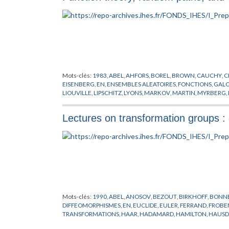
Mots-clés:
1983
,
ABEL
,
AHFORS
,
BOREL
,
BROWN
,
CAUCHY
,
C
EISENBERG
,
EN
,
ENSEMBLES ALEATOIRES
,
FONCTIONS
,
GALO
LIOUVILLE
,
LIPSCHITZ
,
LYONS
,
MARKOV
,
MARTIN
,
MYRBERG
,
SCHWARTZ
,
SULLIVAN
,
THEORIE DU POTENTIEL
,
THEORIE E
Lectures on transformation groups 
Mots-clés:
1990
,
ABEL
,
ANOSOV
,
BEZOUT
,
BIRKHOFF
,
BONN
DIFFEOMORPHISMES
,
EN
,
EUCLIDE
,
EULER
,
FERRAND
,
FROBE
TRANSFORMATIONS
,
HAAR
,
HADAMARD
,
HAMILTON
,
HAUSD
KLEIN
,
KOBAYASHI
,
KOSZUL
,
KRONECKER
,
LAGRANGE
,
LELO