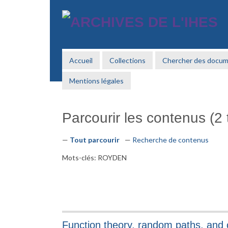
Passer
au
contenu
principal
Accueil
Collections
Chercher des docu
Mentions légales
Parcourir les contenus (2 t
Tout parcourir
Recherche de contenus
Mots-clés: ROYDEN
Function theory, random paths, and