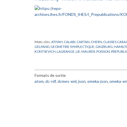
Mots-clés:
ATIYAH
,
CALABI
,
CARTAN
,
CHERN
,
CLASSES CARA
GELFAND
,
GEOMETRIE SYMPLECTIQUE
,
GINZBURG
,
HAMILT
KONTSEVICH
,
LAGRANGE
,
LIE
,
MAURER
,
POISSON
,
PREPUBLI
KAHLERIENNES
,
VASSILIEV
,
WITTEN
,
YAU
Formats de sortie
atom
,
dc-rdf
,
dcmes-xml
,
json
,
omeka-json
,
omeka-xm