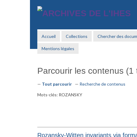
Passer
au
contenu
principal
Accueil
Collections
Chercher des docu
Mentions légales
Parcourir les contenus (1 t
Tout parcourir
Recherche de contenus
Mots-clés: ROZANSKY
Rozansky-Witten invariants via form