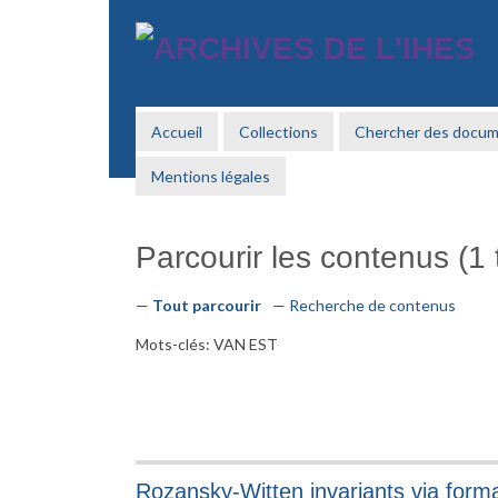
Passer
au
contenu
principal
Accueil
Collections
Chercher des docu
Mentions légales
Parcourir les contenus (1 t
Tout parcourir
Recherche de contenus
Mots-clés: VAN EST
Rozansky-Witten invariants via form