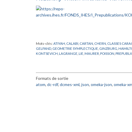
Mots-clés:
ATIYAH
,
CALABI
,
CARTAN
,
CHERN
,
CLASSES CARA
GELFAND
,
GEOMETRIE SYMPLECTIQUE
,
GINZBURG
,
HAMILT
KONTSEVICH
,
LAGRANGE
,
LIE
,
MAURER
,
POISSON
,
PREPUBLI
KAHLERIENNES
,
VASSILIEV
,
WITTEN
,
YAU
Formats de sortie
atom
,
dc-rdf
,
dcmes-xml
,
json
,
omeka-json
,
omeka-xm