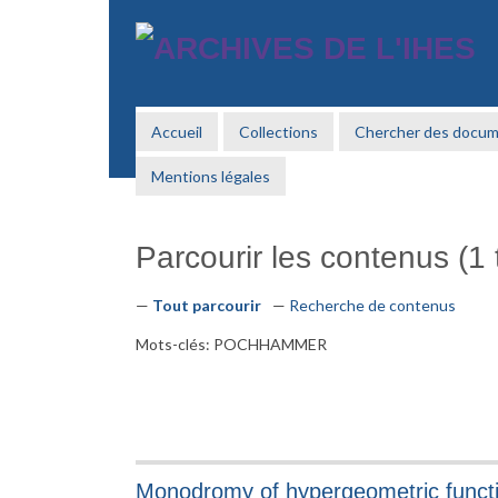
Passer
au
contenu
principal
Accueil
Collections
Chercher des docu
Mentions légales
Parcourir les contenus (1 t
Tout parcourir
Recherche de contenus
Mots-clés: POCHHAMMER
Monodromy of hypergeometric functi