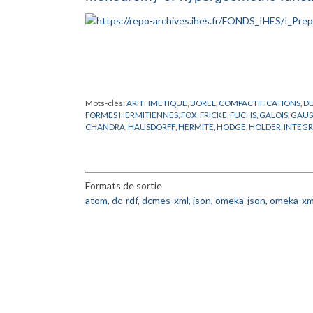
Mots-clés:
ARITHMETIQUE
,
BOREL
,
COMPACTIFICATIONS
,
D
FORMES HERMITIENNES
,
FOX
,
FRICKE
,
FUCHS
,
GALOIS
,
GAUS
CHANDRA
,
HAUSDORFF
,
HERMITE
,
HODGE
,
HOLDER
,
INTEGR
POCHHAMMER
,
POINCARD
,
PREPUBLICATION
,
RIEMANN
,
SC
ZUCKER
Formats de sortie
atom
,
dc-rdf
,
dcmes-xml
,
json
,
omeka-json
,
omeka-xm